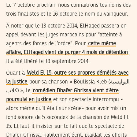
Le 7 octobre prochain nous connaitrons les noms des
trois finalistes et le 16 octobre le nom du vainqueur.
À noter que le 13 octobre 2014, ElHaqed passera en
appel devant les juges marocains pour “atteinte à
agents des forces de l’ordre”. Pour
cette même
affaire, ElHaqed vient de purger 4 mois de détention
.
Il a été libéré le 18 septembre 2014.
Quant à
Weld El 15, outre ses propres démêlés avec
la justice
pour sa chanson « Boulissia Kleb (البوليسية
كلاب) », le
comédien Dhafer Ghrissa vient d’être
poursuivi en justice
et son spectacle interrompu -
alors même qu’il était sur scène- pour avoir mis un
fond sonore de 5 secondes de la chanson de Weld El
15. Et faut-il insister sur le fait que le spectacle de
Dhafer Ghrissa
, habilement écrit, plaidait les efforts