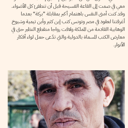
معي في صمت إلى القاعة الفسيحة قبل أن تنطفئ كل الأضواء.
وقد كنت أمنى النفس باهتمام أكبر بمقابلة ”بركة“ بعدما
أغرقتنا لعقود في مصر وتونس كتب إبن كثير وأبن تيمية وشيوخ
الوهابية القادمة من المملكة ولاقت رواجا منقطع النظير حتى في
معارض الكتب المسماة بالدولية والتي تدّعى حمل لواء أفكار
الأنوار.
2016
أفريل
06
ياسين النابلي