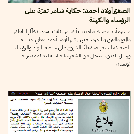
الصغيّرأولاد أحمد: حكاية شاعر تمرّدَ على
الرؤساء والكهنة
مسيرة أدبية صاخبة امتدت أكثر من ثلاث عقود، تخلّلها القلق
والمنع والفرح والتمرد، امتهن فيها أولاد أحمد معاني جديدة
للصعلكة الشعرية، مُعلنًا الخروج على سلطة الملوك والرؤساء
ورجال الدين، ليجعل من الشعر حالة احتفاء دائمة بحرية
الإنسان.
LA RÉDACTION
08
Jan
2015