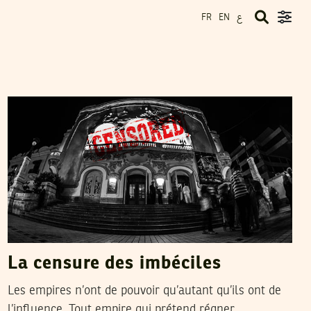
ع
FR
EN
SHIRAN BEN ABDERRAZAK
21
Feb
2017
La censure des imbéciles
Les empires n’ont de pouvoir qu’autant qu’ils ont de
l’influence. Tout empire qui prétend régner