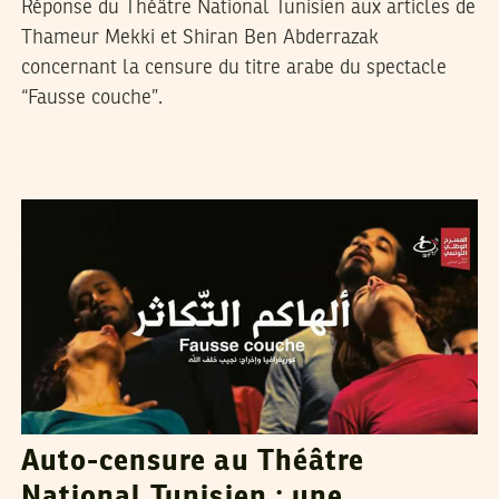
Réponse du Théâtre National Tunisien aux articles de
Thameur Mekki et Shiran Ben Abderrazak
concernant la censure du titre arabe du spectacle
“Fausse couche”.
THAMEUR MEKKI
21
Feb
2017
Auto-censure au Théâtre
National Tunisien : une