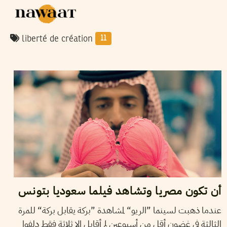
liberté de création
11
2017
فيفري
26
كارم يحيى
أن تكون مصريا وتشاهد فيلما سعوديا بتونس
عندما ذهبت لسينما ”الريو“ لمشاهدة ”بركة يقابل بركة“ للمرة
الثالثة في غضون أقل من أسبوعين لم أقابل إلا ثلاثة فقط دلفوا