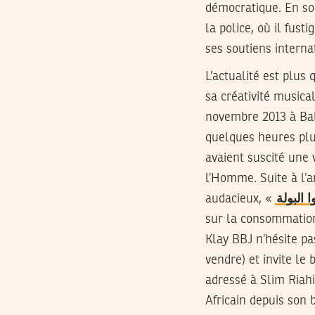
démocratique. En so
la police, où il fust
ses soutiens internat
L’actualité est plus 
sa créativité musica
novembre 2013 à Bab 
quelques heures plu
avaient suscité une 
l’Homme. Suite à l’a
audacieux, «
ا البولة
sur la consommation 
Klay BBJ n’hésite pa
vendre) et invite l
adressé à Slim Riahi
Africain depuis son b