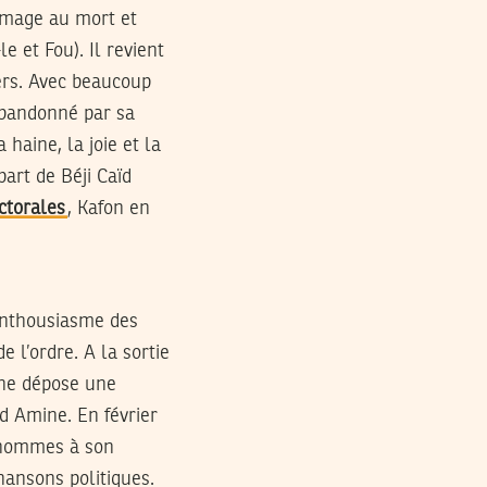
age au mort et
le et Fou). Il revient
iers. Avec beaucoup
 abandonné par sa
haine, la joie et la
part de Béji Caïd
ctorales
, Kafon en
enthousiasme des
 l’ordre. A la sortie
ane dépose une
d Amine. En février
x hommes à son
hansons politiques.