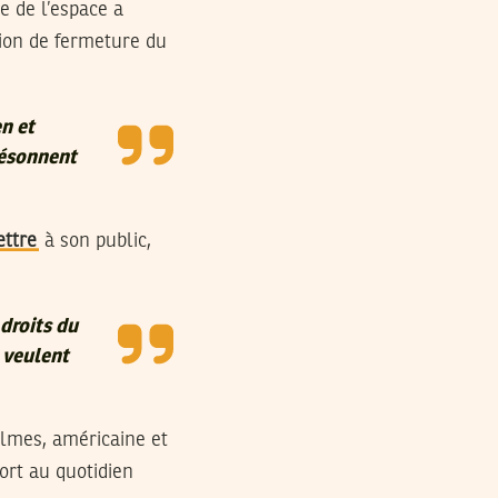
e de l’espace a
sion de fermeture du
n et
résonnent
ettre
à son public,
droits du
s veulent
lmes, américaine et
ort au quotidien