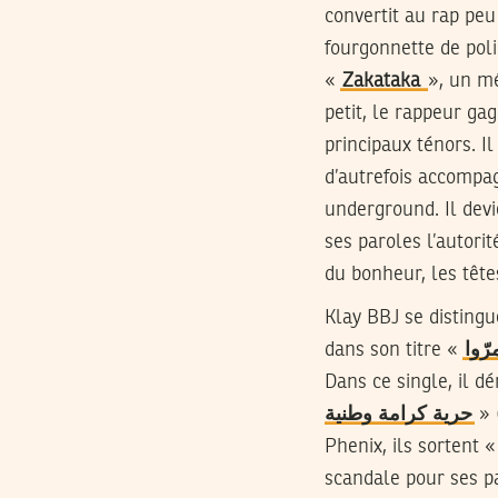
convertit au rap pe
fourgonnette de poli
«
Zakataka
», un m
petit, le rappeur ga
principaux ténors. Il
d’autrefois accompa
underground. Il devi
ses paroles l’autorit
du bonheur, les têtes
Klay BBJ se distingu
dans son titre «
Dans ce single, il d
حرية كرامة وطنية
» 
Phenix, ils sortent 
scandale pour ses pa