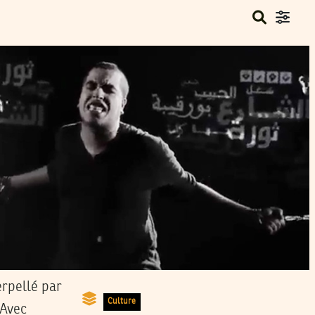
erpellé par
Culture
 Avec