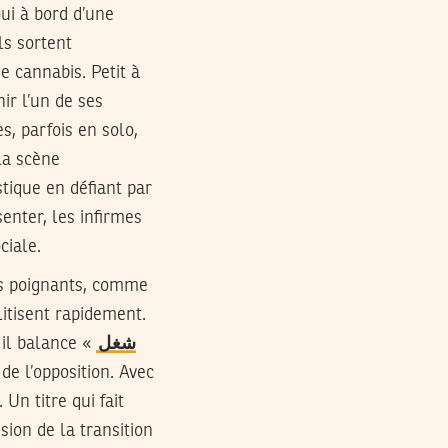
ui à bord d’une
ls sortent
 cannabis. Petit à
ir l’un de ses
s, parfois en solo,
la scène
tique en défiant par
senter, les infirmes
ciale.
tes poignants, comme
litisent rapidement.
 il balance «
شغل
 de l’opposition. Avec
Un titre qui fait
ion de la transition