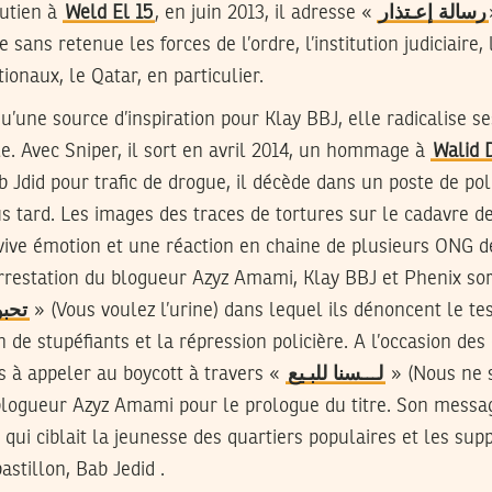
utien à
Weld El 15
, en juin 2013, il adresse «
رسالة إعـتذار
ige sans retenue les forces de l’ordre, l’institution judiciair
ionaux, le Qatar, en particulier.
qu’une source d’inspiration pour Klay BBJ, elle radicalise se
le. Avec Sniper, il sort en avril 2014, un hommage à
Walid 
Jdid pour trafic de drogue, il décède dans un poste de po
s tard. Les images des traces de tortures sur le cadavre d
vive émotion et une réaction en chaine de plusieurs ONG de
rrestation du blogueur Azyz Amami, Klay BBJ et Phenix sor
تحبو
» (Vous voulez l’urine) dans lequel ils dénoncent le tes
de stupéfiants et la répression policière. A l’occasion des 
s à appeler au boycott à travers «
لـــسنا للبـيع
» (Nous ne 
e blogueur Azyz Amami pour le prologue du titre. Son messa
 qui ciblait la jeunesse des quartiers populaires et les sup
astillon, Bab Jedid .