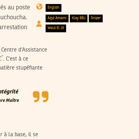
nés au poste
English
Bouchoucha.
Azyz Amami
Klay BBJ
Sniper
arrestation
Weld El 15
u Centre d’Assistance
*
C
. C’est à ce
atière stupéfiante
ntégrité
are Maître
à la base, il se