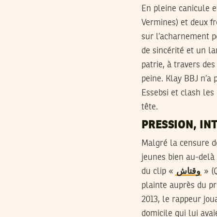
En pleine canicule e
Vermines) et deux fr
sur l’acharnement po
de sincérité et un l
patrie, à travers de
peine. Klay BBJ n’a p
Essebsi et clash les
tête.
PRESSION, IN
Malgré la censure d
jeunes bien au-delà 
du clip «
وقتاش
» (Q
plainte auprès du p
2013, le rappeur jo
domicile qui lui ava