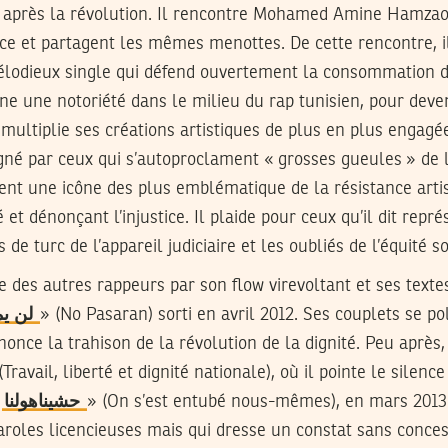
u après la révolution. Il rencontre Mohamed Amine Hamzao
ce et partagent les mêmes menottes. De cette rencontre, i
élodieux single qui défend ouvertement la consommation de
gne une notoriété dans le milieu du rap tunisien, pour deven
 multiplie ses créations artistiques de plus en plus engagée
gné par ceux qui s’autoproclament « grosses gueules » de 
ent une icône des plus emblématique de la résistance artis
é et dénonçant l’injustice. Il plaide pour ceux qu’il dit repré
 de turc de l’appareil judiciaire et les oubliés de l’équité so
e des autres rappeurs par son flow virevoltant et ses tex
لن يمرّوا
» (No Pasaran) sorti en avril 2012. Ses couplets se po
énonce la trahison de la révolution de la dignité. Peu après,
(Travail, liberté et dignité nationale), où il pointe le silence
«
حشيناهولنا
» (On s’est entubé nous-mêmes), en mars 2013. 
roles licencieuses mais qui dresse un constat sans concess