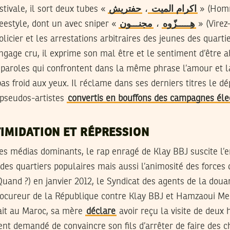
stivale, il sort deux tubes «
حفتريش
،
اكرام الميت
» (Homm
eestyle, dont un avec sniper «
مجنـــون
،
هِـــــزّوه
» (Virez-
licier et les arrestations arbitraires des jeunes des quart
angage cru, il exprime son mal être et le sentiment d’être
s paroles qui confrontent dans la même phrase l’amour et la 
as froid aux yeux. Il réclame dans ses derniers titres le dé
 pseudos-artistes
convertis en bouffons des campagnes éle
TIMIDATION ET RÉPRESSION
es médias dominants, le rap enragé de Klay BBJ suscite l’
des quartiers populaires mais aussi l’animosité des forces de
uand ?) en janvier 2012, le Syndicat des agents de la dou
rocureur de la République contre Klay BBJ et Hamzaoui Me
uait au Maroc, sa mère
déclare
avoir reçu la visite de deu
ient demandé de convaincre son fils d’arrêter de faire des c