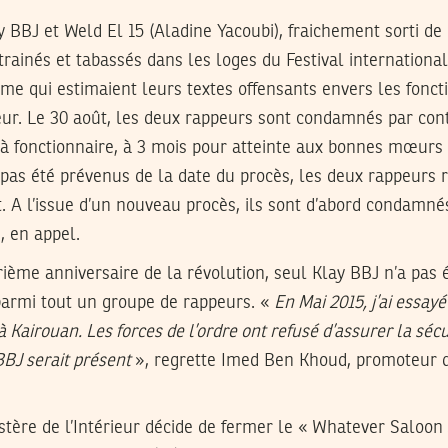
y BBJ et Weld El 15 (Aladine Yacoubi), fraichement sorti de 
 trainés et tabassés dans les loges du Festival internatio
me qui estimaient leurs textes offensants envers les fonct
rieur. Le 30 août, les deux rappeurs sont condamnés par co
 à fonctionnaire, à 3 mois pour atteinte aux bonnes mœurs 
 pas été prévenus de la date du procès, les deux rappeurs 
 A l’issue d’un nouveau procès, ils sont d’abord condamnés
, en appel.
rième anniversaire de la révolution, seul Klay BBJ n’a pas 
parmi tout un groupe de rappeurs. «
En Mai 2015, j’ai essay
 Kairouan. Les forces de l’ordre ont refusé d’assurer la sécu
BJ serait présent
», regrette Imed Ben Khoud, promoteur d
stère de l’Intérieur décide de fermer le « Whatever Saloon 