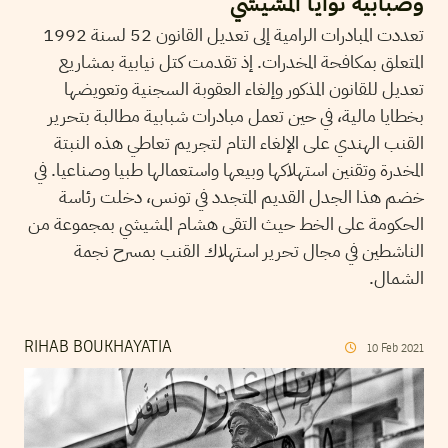
وضبابية نوايا المشيشي
تعددت المبادرات الرامية إلى تعديل القانون 52 لسنة 1992
المتعلق بمكافحة المخدرات. إذ تقدمت كتل نيابية بمشاريع
تعديل للقانون المذكور وإلغاء العقوبة السجنية وتعويضها
بخطايا مالية، في حين تعمل مبادرات شبابية مطالبة بتحرير
القنب الهندي على الإلغاء التام لتجريم تعاطي هذه النبتة
المخدرة وتقنين استهلاكها وبيعها واستعمالها طبيا وصناعيا. في
خضم هذا الجدل القديم المتجدد في تونس، دخلت رئاسة
الحكومة على الخط حيث التقى هشام المشيشي بمجموعة من
الناشطين في مجال تحرير استهلاك القنب بمسرح نجمة
الشمال.
RIHAB BOUKHAYATIA
10
Feb
2021