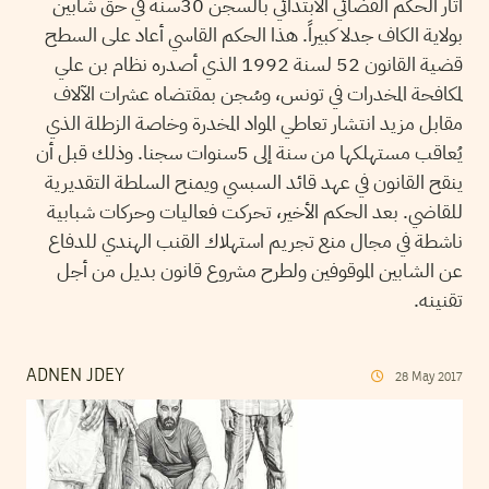
أثار الحكم القضائي الابتدائي بالسجن 30سنة في حق شابين
بولاية الكاف جدلا كبيراً. هذا الحكم القاسي أعاد على السطح
قضية القانون 52 لسنة 1992 الذي أصدره نظام بن علي
لمكافحة المخدرات في تونس، وسُجن بمقتضاه عشرات الآلاف
مقابل مزيد انتشار تعاطي المواد المخدرة وخاصة الزطلة الذي
يُعاقب مستهلكها من سنة إلى 5سنوات سجنا. وذلك قبل أن
ينقح القانون في عهد قائد السبسي ويمنح السلطة التقديرية
للقاضي. بعد الحكم الأخير، تحركت فعاليات وحركات شبابية
ناشطة في مجال منع تجريم استهلاك القنب الهندي للدفاع
عن الشابين الموقوفين ولطرح مشروع قانون بديل من أجل
تقنينه.
ADNEN JDEY
28
May
2017