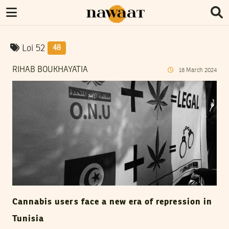
Loi 52
48
RIHAB BOUKHAYATIA
18
March
2024
Cannabis users face a new era of repression in
Tunisia