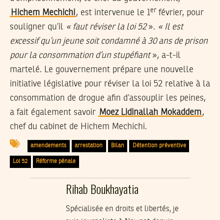
er
Hichem Mechichi
, est intervenue le 1
février, pour
souligner qu’il
« faut réviser la loi 52
».
« Il est
excessif qu’un jeune soit condamné à 30 ans de prison
pour la consommation d’un stupéfiant
», a-t-il
martelé. Le gouvernement prépare une nouvelle
initiative législative pour réviser la loi 52 relative à la
consommation de drogue afin d’assouplir les peines,
a fait également savoir
Moez Lidinallah Mokaddem
,
chef du cabinet de Hichem Mechichi.
amendements
arrestation
Bilan
Détention préventive
Loi 52
Réforme pénale
Rihab Boukhayatia
Spécialisée en droits et libertés, je