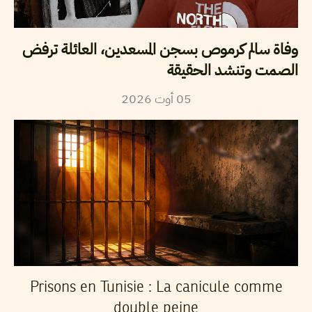
وفاة سالم كرموص بسجن المسعدين، العائلة ترفض
الصمت وتنشد الحقيقة
2026
أوت
05
Prisons en Tunisie : La canicule comme
double peine