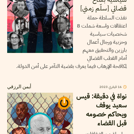
قضائي [سلّم زمني]
نفذت السلطة حملة
اعتقالات واسعة شملت 8
شخصيات سياسية
وحزبية ورجال أعمال
بارزين والتحقيق معهم
أمام القطب القضائي
لمكافحة الإرهاب فيما يعرف بقضية التآمر على أمن الدولة.
16
فيفري
2023
أيمن الرزقي
نواة في دقيقة: قيس
سعيد يوقف
ويحاكم خصومه
قبل القضاء
سلسلة من الإيقافات