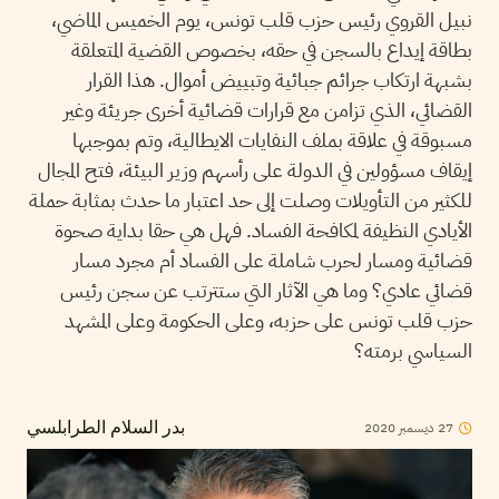
نبيل القروي رئيس حزب قلب تونس، يوم الخميس الماضي،
بطاقة إيداع بالسجن في حقه، بخصوص القضية المتعلقة
بشبهة ارتكاب جرائم جبائية وتبييض أموال. هذا القرار
القضائي، الذي تزامن مع قرارات قضائية أخرى جريئة وغير
مسبوقة في علاقة بملف النفايات الايطالية، وتم بموجبها
إيقاف مسؤولين في الدولة على رأسهم وزير البيئة، فتح المجال
للكثير من التأويلات وصلت إلى حد اعتبار ما حدث بمثابة حملة
الأيادي النظيفة لمكافحة الفساد. فهل هي حقا بداية صحوة
قضائية ومسار لحرب شاملة على الفساد أم مجرد مسار
قضائي عادي؟ وما هي الآثار التي ستترتب عن سجن رئيس
حزب قلب تونس على حزبه، وعلى الحكومة وعلى المشهد
السياسي برمته؟
27
ديسمبر
2020
بدر السلام الطرابلسي