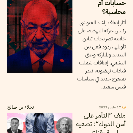
حسابات أم
محاسبة؟
أثار إيقاف راشد الغنوشي
رئيس حركة النهضة، على
خلفية تصريحات تباين
تأويلها، ردود فعل بين
التنديد والمباركة وحتى
التشفي. إيقافات شملت
قيادات نهضوية، تنذر
بمنعرج جديد في سياسات
قيس سعيد.
17
مارس
2023
نجلاء بن صالح
ملف ”التآمر على
أمن الدولة“: تصفية
سياسية بقناع