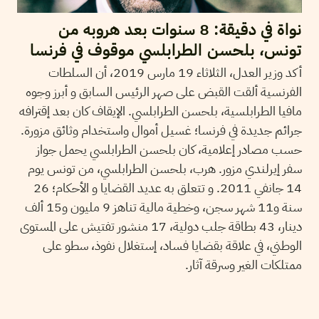
نواة في دقيقة: 8 سنوات بعد هروبه من
تونس، بلحسن الطرابلسي موقوف في فرنسا
أكد وزير العدل، الثلاثاء 19 مارس 2019، أن السلطات
الفرنسية ألقت القبض على صهر الرئيس السابق و أبرز وجوه
مافيا الطرابلسية، بلحسن الطرابلسي. الإيقاف كان بعد إقترافه
جرائم جديدة في فرنسا؛ غسيل أموال واستخدام وثائق مزورة.
حسب مصادر إعلامية، كان بلحسن الطرابلسي يحمل جواز
سفر إيرلندي مزور. هرب، بلحسن الطرابلسي، من تونس يوم
14 جانفي 2011. و تتعلق به عديد القضايا و الأحكام؛ 26
سنة و11 شهر سجن، وخطية مالية تناهز 9 مليون و15 ألف
دينار، 43 بطاقة جلب دولية، 17 منشور تفتيش على المستوى
الوطني، في علاقة بقضايا فساد، إستغلال نفوذ، سطو على
ممتلكات الغير وسرقة آثار.