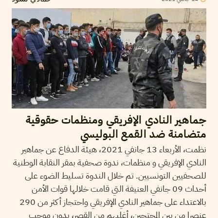
جماهير النادي الإفريقي ومنظمات حقوقية
متضامنة ضد القمع البوليسي
نظمت، الأربعاء 13 جانفي 2021، هيئة الدفاع عن جماهير
النادي الإفريقي و منظمات، ندوة صحفية بمقر النقابة الوطنية
للصحفيين التونسيين. تم خلال الندوة تسليط الضوء على
أحداث 09 جانفي العنيفة التي قامت خلالها قوات الأمن
بالاعتداء على جماهير النادي الإفريقي واحتجاز أكثر من 290
عنصرا من بين المحتجين، أغلبهم من القصر، بدون موجب