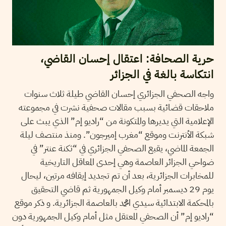
حرية الصحافة: اعتقال إحسان القاضي،
انتكاسة بالغة في الجزائر
واجه الصحفي الجزائري إحسان القاضي طيلة ثلاث سنوات
ملاحقات قضائية بسبب مقالات صحفية نشرت في مجموعته
الإعلامية التي يديرها والمتكونة من “راديو إم” الذي يبث على
شبكة الأنترنت وموقع “مغرب إميرجون”. ومنذ منتصف ليلة
الجمعة الماضي، يقبع الصحفي الجزائري في “ثكنة عنتر” في
ضواحي الجزائر العاصمة وهي إحدى المعاقل التاريخية
للمخابرات الجزائرية، بعد أن تم تجديد إيقافه مرتين، ليحال
يوم 29 ديسمبر أمام وكيل الجمهورية ثم قاضي التحقيق
بالمحكمة الابتدائية سيدي امحمد بالعاصمة الجزائرية. و ذكر موقع
“راديو إم” أن الصحفي المعتقل مثل أمام وكيل الجمهورية دون