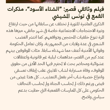
فيلم وثائقي قصير: ”الشتاء الأسود“، مذكرات
القمع في تونس المشيشي
الذكرى العاشرة للثورة لم تختلف عن سابقاتها من حيث ارتفاع
وتيرة الاحتجاجات الاجتماعية خاصة في شهر جانفي، ميزها هذه
المرة تنوع خلفيات المحتجين ودوافعهم. كما انتشر الغضب
الشعبي في عدة ولايات من الجمهورية. وكان تعامل الحكومة
وقواتها الأمنية أعنف مما شهدناه سابقا. مئات الموقوفين بينهم
عدد كبير من القصر، مداهمات ليلية غير قانونية واعتقالات
عشوائية ومحاضر بحث لا يُحترم فيها الحد الأدنى من حقوق
الموقوف، وفاة مسترابة لشاب ثلاثيني عقب إيقاف تعسفي
وانتزاع خصية شاب آخر بفعل التعذيب… كل هذا غيض من
فيض ورغم ذلك لم يُحاسب الجناة ولم يُحاسب التحالف
الحكومي على كل الممارسات القمعية التي حظيت بدعم
سياسي واضح.