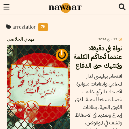
arrestation
76
13
ماي
2024
مهدي الجلاصي
نواة في دقيقة:
عندما تُحاكَم الكلمة
ويُنتهك حق الدفاع
اقتحام بوليسي لدار
المحامي وايقافات متواترة
لأصحاب الرأي خلفت
غضبا وسخطا عميقا لدى
القوى الحية. بطاقات
إيداع وتمديد في الاحتفاظ
وتشف في الموقوفين،