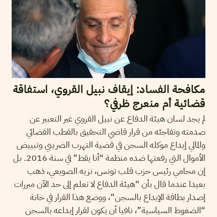
مكافحة الفساد: إيقاف نبيل القروي، استفاقة
قضائية أم منعرج ظرفي؟
لم يجد لسان هيئة الدفاع عن نبيل القروي غير التعبير عن
صدمته وتفاجئه من قرار قاضي التحقيق بالقطب القضائي
والمالي إيداع موكله السجن في قضية التهرب الضريبي وتبييض
الأموال التي رفعتها ضده منظمة “أنا يقظ” في سنة 2016. بل
إن محامي رئيس حزب قلب تونس، نزيه الصويعي، ذهب
بعيدا عندما قال بأن “هيئة الدفاع لا تعلم إلى حد الآن مبررات
إصدار بطاقة الإيداع بالسجن”، ووضع هذا القرار في خانة
“الضغوط السياسية”، نافيا أن يكون لقرار إيداعه بالسجن