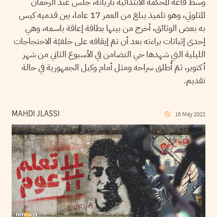
وسط قاعة المحكمة الابتدائية بأريانة، جلس عبد الرحمان
المثلوثي، وهو تلميذ يبلغ من العمر 17 عاما، بين قدميه كيس
به بعض الوثائق، أخرج من بينها بطاقة إعاقة باسمه، وهي
إحدى إثباتات براءته بعد أن تمّ إيقافه على خلفيّة الاحتجاجات
الليلية التي شهدها حي التضامن في الأسبوع الثاني من شهر
أكتوبر، ثمّ أُطلق سراحه ومثل أمام وكيل الجمهورية في حالة
تقديم.
MAHDI JLASSI
16
May
2022