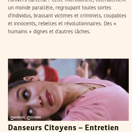
l’univers carcéral ? Cette microsociété, littéralement
un monde parallèle, regroupant toutes sortes
d’individus, brassant victimes et criminels, coupables
et innocents, rebelles et révolutionnaires. Des «
humains » dignes et d’autres lâches.
SELIMA KAROUI
31
Mar
2014
Danseurs Citoyens – Entretien