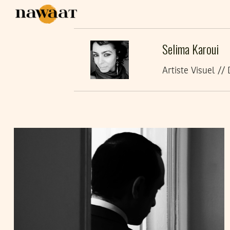
Selima Karoui
Artiste Visuel //
SELIMA KAROUI
21
Mar
2016