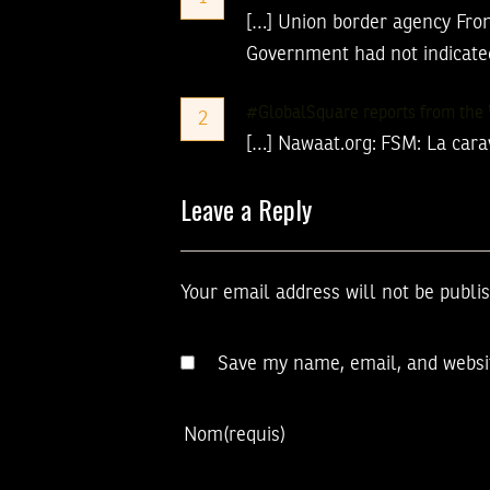
[…] Union border agency Front
Government had not indicated 
#GlobalSquare reports from the 
2
[…] Nawaat.org: FSM: La cara
Leave a Reply
Your email address will not be publi
Save my name, email, and websit
Nom
(requis)