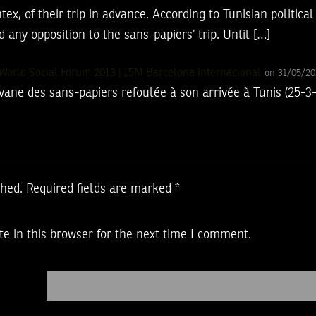
ex, of their trip in advance. According to Tunisian politica
any opposition to the sans-papiers’ trip. Until […]
World Social Forum 2013 | 15M Barcelona Internacional
on 31/05/20
vane des sans-papiers refoulée à son arrivée à Tunis (25-3-
shed.
Required fields are marked
*
e in this browser for the next time I comment.