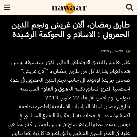
طارق رمضان، ألان غريش ونجم الدين
الحمروني : الاسلام و الحوكمة الرشيدة
2013
مارس
29
على هامش المنتدى الاجتماعي العالمي الذي تستضيفه تونس
هذه الايام ,شارك كل من طارق رمضان و “ألان غريش”
صحفي جريدة لوموند الى جانب نجم الدين الحمروني في ندوة
احتضنها المدرج السابع بكلية الحقوق و العلوم السياسية
بتونس يوم امس الاربعاء 27 مارس 2013 …
طارق رمضان استاذ الدراسات الاسلامية المعاصرة بجامعة
اكسفورد سعى في محاضرته الى مقارنة الوضع السياسي في
تونس و مصر معتبرا ان الاوضاع في تونس احسن بكثير مما هي
عليه في القطر المصري الشقيق و التي اعتبرها كارثية ,كما تطرق