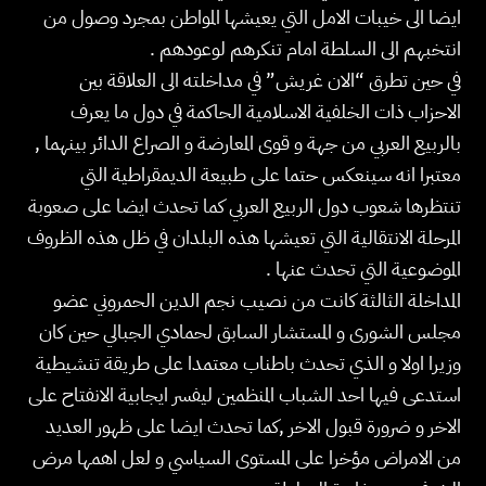
ايضا الى خيبات الامل التي يعيشها المواطن بمجرد وصول من
انتخبهم الى السلطة امام تنكرهم لوعودهم .
في حين تطرق “الان غريش” في مداخلته الى العلاقة بين
الاحزاب ذات الخلفية الاسلامية الحاكمة في دول ما يعرف
بالربيع العربي من جهة و قوى المعارضة و الصراع الدائر بينهما ,
معتبرا انه سينعكس حتما على طبيعة الديمقراطية التي
تنتظرها شعوب دول الربيع العربي كما تحدث ايضا على صعوبة
المرحلة الانتقالية التي تعيشها هذه البلدان في ظل هذه الظروف
الموضوعية التي تحدث عنها .
المداخلة الثالثة كانت من نصيب نجم الدين الحمروني عضو
مجلس الشورى و المستشار السابق لحمادي الجبالي حين كان
وزيرا اولا و الذي تحدث باطناب معتمدا على طريقة تنشيطية
استدعى فيها احد الشباب المنظمين ليفسر ايجابية الانفتاح على
الاخر و ضرورة قبول الاخر ,كما تحدث ايضا على ظهور العديد
من الامراض مؤخرا على المستوى السياسي و لعل اهمها مرض