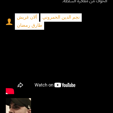
الخوف من مغادرة السلطة.
نجم الدين الحمروني
ألان غريش
طارق رمضان