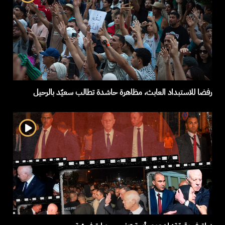
رفضا للاستبداد العابث، مظاهرة حاشدة تطالب سعيّد بالرحيل