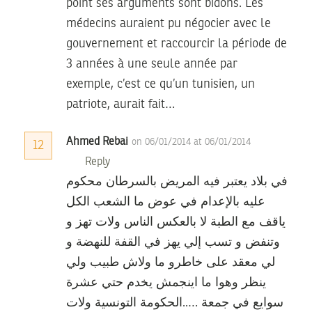
point ses arguments sont bidons. Les
médecins auraient pu négocier avec le
gouvernement et raccourcir la période de
3 années à une seule année par
exemple, c’est ce qu’un tunisien, un
patriote, aurait fait…
Ahmed Rebai
on 06/01/2014 at 06/01/2014
12
Reply
في بلاد يعتبر فيه المريض بالسرطان محكوم
عليه بالإعدام في عوض ما الشعب الكل
ياقف مع الطبة لا بالعكس الناس ولات تهز و
وتنفض و تسب إلي يهز في القفة للنهضة و
لي معقد على خاطرو ما ولاش طبيب ولي
ينظر وهوا ما اينجمش يخدم حتي عشرة
سوايع في جمعة …..الحكومة التونسية ولات