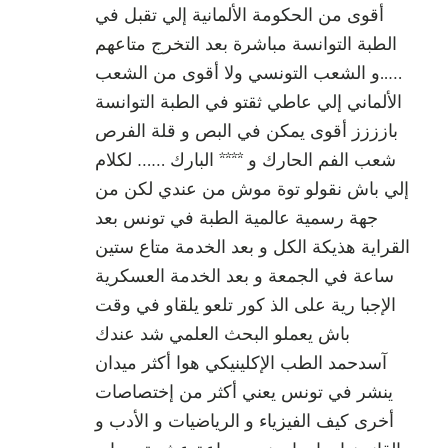
أقوى من الحكومة الألمانية إلي تقبل في
الطبة التوانسة مباشرة بعد التخرج متاعهم
…..و الشعب التونسي ولا أقوى من الشعب
الألماني إلي عاطي ثقتو في الطبة التوانسة
بازززز أقوى يمكن في البص و قلة الفرص
شعب الفم الحارك و **** البارك …… لكلام
إلي باش نقولو توة موش من عندي لكن من
جهة رسمية عالمية الطبة في تونس بعد
القراية هذيكة الكل و بعد الخدمة متاع ستين
ساعة في الجمعة و بعد الخدمة العسكرية
الإجبا رية على الذ كور تلعو يلقاو في وقت
باش يعملو البحث العلمي شد عندك
آسدحمد الطب الإكلينيكي هوا أكثر ميدان
ينشر في تونس يعني أكثر من إختصاصات
أخرى كيف الفيزياء و الرياضيات و الأدب و