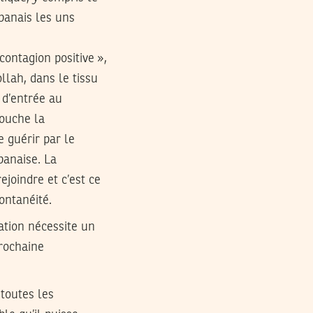
ibanais les uns
contagion positive »,
llah, dans le tissu
 d’entrée au
touche la
 guérir par le
banaise. La
ejoindre et c’est ce
ontanéité.
ation nécessite un
prochaine
 toutes les