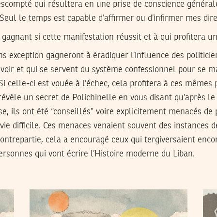
escompté qui résultera en une prise de conscience générale
Seul le temps est capable d’affirmer ou d’infirmer mes dire
l gagnant si cette manifestation réussit et à qui profitera u
ns exception gagneront à éradiquer l’influence des politicie
voir et qui se servent du système confessionnel pour se ma
i celle-ci est vouée à l’échec, cela profitera à ces mêmes p
évèle un secret de Polichinelle en vous disant qu’après le
se, ils ont été “conseillés” voire explicitement menacés de
vie difficile. Ces menaces venaient souvent des instances de
ntrepartie, cela a encouragé ceux qui tergiversaient encor
ersonnes qui vont écrire l’Histoire moderne du Liban.