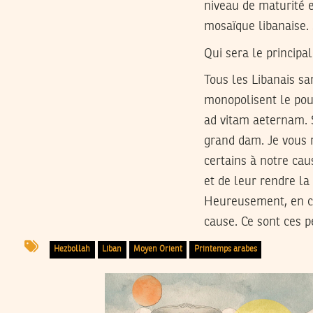
niveau de maturité 
mosaïque libanaise. 
Qui sera le principa
Tous les Libanais sa
monopolisent le pou
ad vitam aeternam. S
grand dam. Je vous r
certains à notre cau
et de leur rendre la 
Heureusement, en co
cause. Ce sont ces p
Hezbollah
Liban
Moyen Orient
Printemps arabes