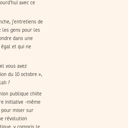
ourd’hui avec ce
che, j’entretiens de
c les gens pour les
fondre dans une
 égal et qui ne
el vous avez
on du 10 octobre »,
lah ?
inion publique chiite
tre initiative -même
- pour miser sur
ne révolution
tique, y compris le