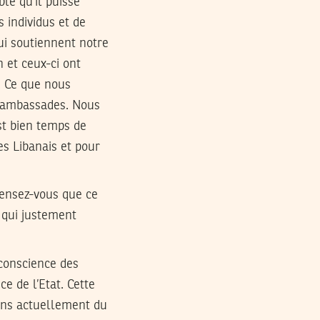
le qu’il puisse
s individus et de
qui soutiennent notre
 et ceux-ci ont
. Ce que nous
s ambassades. Nous
est bien temps de
es Libanais et pour
Pensez-vous que ce
e qui justement
 conscience des
e de l’Etat. Cette
ons actuellement du