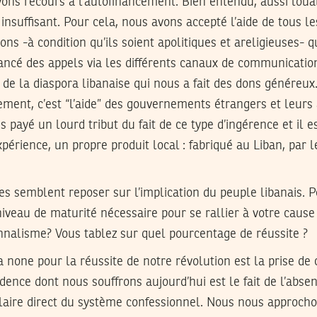
ons recours à l’autofinancement. Bien entendu, aussi louab
insuffisant. Pour cela, nous avons accepté l’aide de tous le
ons -à condition qu’ils soient apolitiques et areligieuses- 
ncé des appels via les différents canaux de communication
de la diaspora libanaise qui nous a fait des dons généreux
ement, c’est “l’aide” des gouvernements étrangers et leur
s payé un lourd tribut du fait de ce type d’ingérence et il 
xpérience, un propre produit local : fabriqué au Liban, par l
s semblent reposer sur l’implication du peuple libanais. 
 niveau de maturité nécessaire pour se rallier à votre caus
nnalisme? Vous tablez sur quel pourcentage de réussite ?
a none pour la réussite de notre révolution est la prise de
dence dont nous souffrons aujourd’hui est le fait de l’absenc
llaire direct du système confessionnel. Nous nous approch