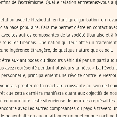
nfins de l’extrémisme. Quelle relation entretenez-vous auj
relation avec le Hezbollah en tant qu’organisation, en revan
ec sa base populaire. Cela me permet d’être en contact ave
 avec les autres composantes de la société libanaise et à 
 tous les Libanais. Une nation qui leur offre un traitement
cune ingérence étrangère, de quelque nature que ce soit.
 être aux antipodes du discours véhiculé par un parti auqu
us avez représenté pendant plusieurs années. « La Révoluti
 personnelle, principalement une révolte contre le Hezbol
voudrais profiter de la réactivité croissante au sein de l’op
térêt que cette dernière manifeste quant aux objectifs de no
tte communauté reste silencieuse de peur des représailles
rencontre avec les autres composantes du pays à travers u
. Je ne souhaite en aucun attaquer un quelconque parti poli