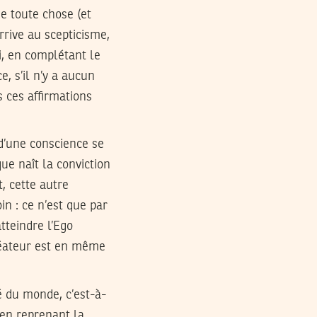
de toute chose (et
rrive au scepticisme,
i, en complétant le
e, s’il n’y a aucun
s ces affirmations
d’une conscience se
que naît la conviction
, cette autre
in : ce n’est que par
tteindre l’Ego
créateur est en même
 du monde, c’est-à-
 en reprenant la