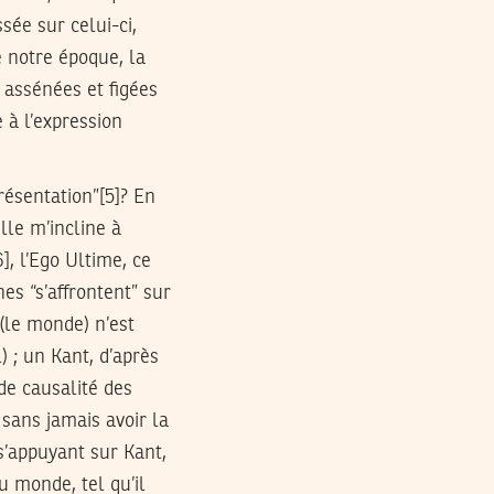
sée sur celui-ci,
e notre époque, la
 assénées et figées
 à l’expression
ésentation”[5]? En
elle m’incline à
, l’Ego Ultime, ce
es “s’affrontent” sur
 (le monde) n’est
 ; un Kant, d’après
de causalité des
sans jamais avoir la
s’appuyant sur Kant,
u monde, tel qu’il