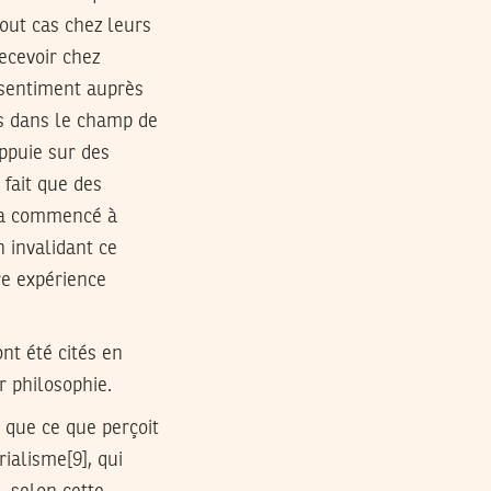
out cas chez leurs
ecevoir chez
ssentiment auprès
s dans le champ de
appuie sur des
 fait que des
e a commencé à
n invalidant ce
re expérience
nt été cités en
r philosophie.
t que ce que perçoit
ialisme[9], qui