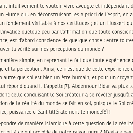
ssant intuitivement le vouloir-vivre aveugle et indépendant 
n Hume qui, en déconstruisant les a priori de l’esprit, en a
 un fondement véritable à nos certitudes ; et un Husserl qu
l’invalide quelque peu par l’affirmation que toute conscienc
nce, est d’abord conscience de quelque chose ; entre toute
uver la vérité sur nos perceptions du monde ?
manière simple, en reprenant le fait que toute expérience 
e et la perception. Ainsi, ce n’est que de cette expérience 
 autre que soi est bien un être humain, et pour un croyant
lui répond quand il L’appelle[7]. Abdennour Bidar va plus lo
 donc celle conduisant le Soi créateur à se révéler jusqu’à a
tion de la réalité du monde se fait en soi, puisque le Soi 
rice, puissance créant littéralement le monde[8] !
ondre de manière islamique à cette question de la réalité
a priori à ce qui procède de notre raison pure ? N’est-ce pas