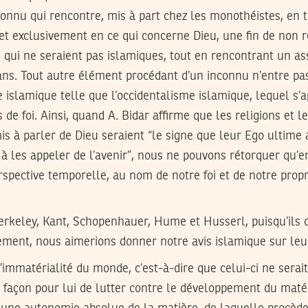
onnu qui rencontre, mis à part chez les monothéistes, en t
et exclusivement en ce qui concerne Dieu, une fin de non r
s qui ne seraient pas islamiques, tout en rencontrant un a
ns. Tout autre élément procédant d’un inconnu n’entre pa
e islamique telle que l’occidentalisme islamique, lequel s’
s de foi. Ainsi, quand A. Bidar affirme que les religions et le
s à parler de Dieu seraient “le signe que leur Ego ultim
 à les appeler de l’avenir”, nous ne pouvons rétorquer qu’e
spective temporelle, au nom de notre foi et de notre prop
erkeley, Kant, Schopenhauer, Hume et Husserl, puisqu’ils o
ement, nous aimerions donner notre avis islamique sur leu
l’immatérialité du monde, c’est-à-dire que celui-ci ne serai
 façon pour lui de lutter contre le développement du matér