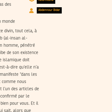
Réformisme
as des
Abdennour Bidar
du monde
 divin, tout cela, à
tb (al-insan al-
, un homme, pénétré
ribe de son existence
 islamique doit
st-à-dire qu’elle n’a
e manifeste “dans les
 et comme nous
t l’un des articles de
t confirmé par le
bien pour vous. Et il
i sait, alors que