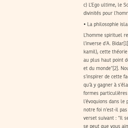
c) L’Ego ultime, le 
divinités pour l’hom
• La philosophie is
L’homme spirituel re
l’inverse d’A. Bidar[
kamil), cette théori
au plus haut point de
et du monde”[2]. No
s’inspirer de cette 
qu’à y gagner à s’éla
formes particulières
l’évoquions dans le p
notre foi n’est-il pa
verset suivant : “Il
se peut que vous aim