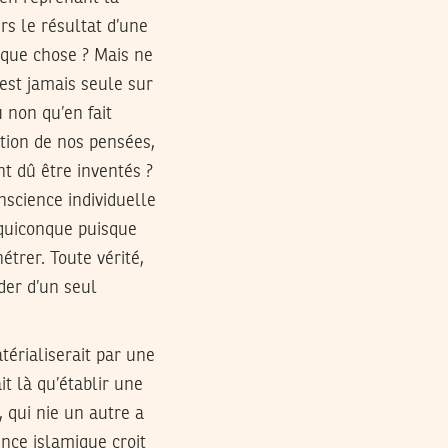
rs le résultat d’une
lque chose ? Mais ne
est jamais seule sur
u non qu’en fait
tion de nos pensées,
t dû être inventés ?
nscience individuelle
 quiconque puisque
trer. Toute vérité,
éder d’un seul
térialiserait par une
it là qu’établir une
, qui nie un autre a
ence islamique croit