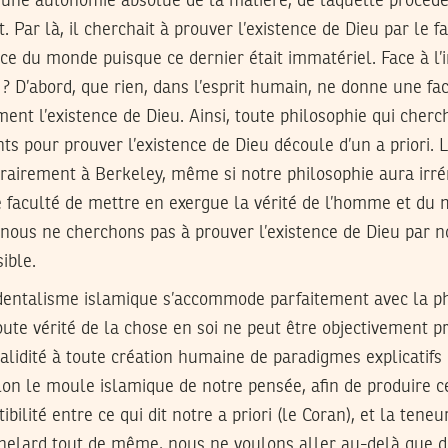
r une autonomie absolue de la matière, de laquelle procède
t. Par là, il cherchait à prouver l’existence de Dieu par le f
ce du monde puisque ce dernier était immatériel. Face à l
? D’abord, que rien, dans l’esprit humain, ne donne une fa
ent l’existence de Dieu. Ainsi, toute philosophie qui cher
s pour prouver l’existence de Dieu découle d’un a priori. L
trairement à Berkeley, même si notre philosophie aura ir
te faculté de mettre en exergue la vérité de l’homme et du
 nous ne cherchons pas à prouver l’existence de Dieu par no
ible.
cidentalisme islamique s’accommode parfaitement avec la p
oute vérité de la chose en soi ne peut être objectivement p
alidité à toute création humaine de paradigmes explicatif
on le moule islamique de notre pensée, afin de produire ce
ilité entre ce qui dit notre a priori (le Coran), et la tene
chelard tout de même, nous ne voulons aller au-delà que d