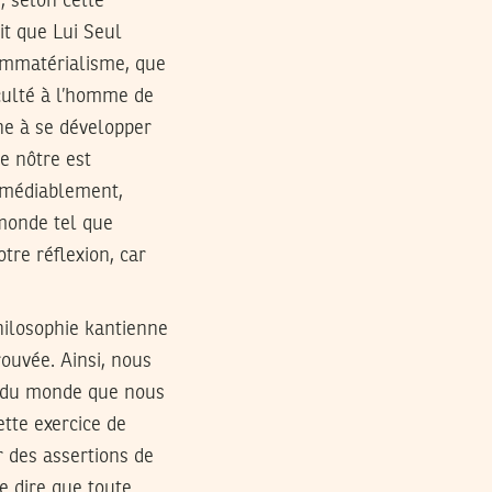
, selon cette
ait que Lui Seul
’immatérialisme, que
culté à l’homme de
che à se développer
e nôtre est
rémédiablement,
 monde tel que
tre réflexion, car
hilosophie kantienne
rouvée. Ainsi, nous
s du monde que nous
tte exercice de
ur des assertions de
e dire que toute