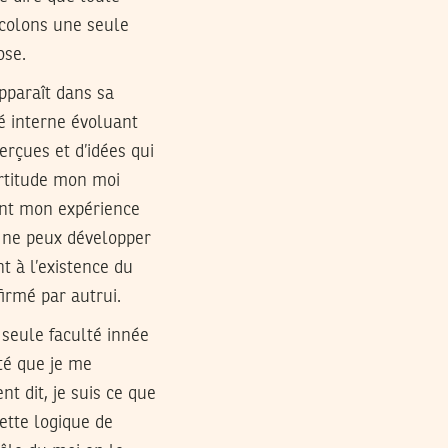
accolons une seule
ose.
pparaît dans sa
é interne évoluant
erçues et d’idées qui
ertitude mon moi
rant mon expérience
e ne peux développer
t à l’existence du
firmé par autrui.
a seule faculté innée
ité que je me
nt dit, je suis ce que
 cette logique de