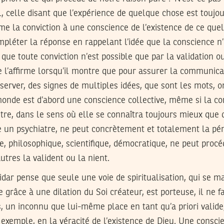
al, celle disant que l’expérience de quelque chose est toujou
me la conviction à une conscience de l’existence de ce que
pléter la réponse en rappelant l’idée que la conscience n’
 que toute conviction n’est possible que par la validation o
 l’affirme lorsqu’il montre que pour assurer la communica
rver, des signes de multiples idées, que sont les mots, on
 monde est d’abord une conscience collective, même si la co
tre, dans le sens où elle se connaîtra toujours mieux que
un psychiatre, ne peut concrètement et totalement la péné
use, philosophique, scientifique, démocratique, ne peut proc
tres la valident ou la nient.
ar pense que seule une voie de spiritualisation, qui se ma
 grâce à une dilation du Soi créateur, est porteuse, il ne fa
s, un inconnu que lui-même place en tant qu’a priori valide
r exemple, en la véracité de l’existence de Dieu. Une consci