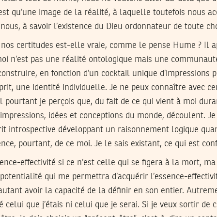
n’est qu’une image de la réalité, à laquelle toutefois nous 
 nous, à savoir l’existence du Dieu ordonnateur de toute ch
e nos certitudes est-elle vraie, comme le pense Hume ? Il a
moi n’est pas une réalité ontologique mais une communaut
onstruire, en fonction d’un cocktail unique d’impressions p
prit, une identité individuelle. Je ne peux connaître avec c
l pourtant je perçois que, du fait de ce qui vient à moi du
s impressions, idées et conceptions du monde, découlent. J
rit introspective développant un raisonnement logique quan
ence, pourtant, de ce moi. Je le sais existant, ce qui est con
ssence-effectivité si ce n’est celle qui se figera à la mort, m
potentialité qui me permettra d’acquérir l’essence-effectiv
autant avoir la capacité de la définir en son entier. Autreme
é celui que j’étais ni celui que je serai. Si je veux sortir de