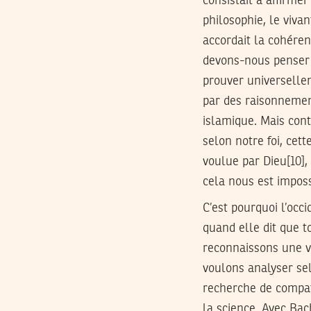
consistait à affirme
philosophie, le vivan
accordait la cohéren
devons-nous penser 
prouver universellem
par des raisonnement
islamique. Mais con
selon notre foi, cet
voulue par Dieu[10],
cela nous est imposs
C’est pourquoi l’oc
quand elle dit que t
reconnaissons une v
voulons analyser sel
recherche de compatib
la science. Avec Ba