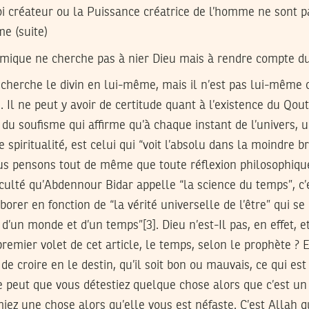
Soi créateur ou la Puissance créatrice de l’homme ne sont p
me (suite)
lamique ne cherche pas à nier Dieu mais à rendre compte 
cherche le divin en lui-même, mais il n’est pas lui-même ce
1]. Il ne peut y avoir de certitude quant à l’existence du Qou
e du soufisme qui affirme qu’à chaque instant de l’univers
 spiritualité, est celui qui “voit l’absolu dans la moindre b
us pensons tout de même que toute réflexion philosophique
faculté qu’Abdennour Bidar appelle “la science du temps”, c’e
borer en fonction de “la vérité universelle de l’être” qui s
 d’un monde et d’un temps”[3]. Dieu n’est-Il pas, en effet,
remier volet de cet article, le temps, selon le prophète ? E
s de croire en le destin, qu’il soit bon ou mauvais, ce qui es
 se peut que vous détestiez quelque chose alors que c’est un 
iez une chose alors qu’elle vous est néfaste. C’est Allah qu