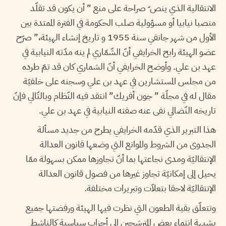
الانتقالية الذي ينص ّ صراحة على منع ” أن يكون قد تقلّد
منصبا نيابيا أو مسؤولية صلب الحكومة في الفترة الممتدة بين
الأول من شهر جانفي سنة 1955 و تاريخ إنشاء الهيئة،” صرّح
عضو الهيئة رابح الخرايفي أنّ الشّمّاري لم ينه مدّته النيابية في
عهد بن علي. وأوضح الخرايفي أنّ الشماري كان قد تمّ طرده
من مجلس المستشارين في عهد بن علي وسجنه على خلفيّة
مقال له في مجلّة ” جون أفريك” انتقد فيه النّظام وبالتّالي فإنّ
تاريخه النّضالي نفى عنه صفته النيابية في عهد بن علي.
هذا التبرير الذي قدّمه الخرايفي يطرح من جديد مسألة
الجدوى من الشروط والموانع التي وضعها قانون العدالة
الإنتقاليّة ومدى نجاعتها بما أنّ تجاوزها ممكن بسهولة ممّا
يحيل إلى إمكانيّة تجاوز غيرها من فصول قانون العدالة
الإنتقاليّة لاحقا بتعلاّت وتبريرات مختلفة.
وتتعلّق بقية الطعون التي نظرت فيها الهيئة ورفضتها جميع
بشبهة انتماء بعض المترشحين إلى أحزاب سياسية كالناشط