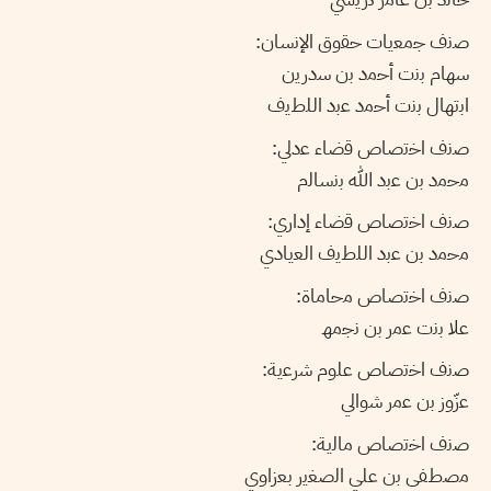
ﺻﻧف ﺟﻣﻌﯾﺎت ﺣﻘوق اﻹﻧﺳﺎن:
ﺳﮭﺎم ﺑﻧت أﺣﻣد ﺑن ﺳدرﯾن
اﺑﺗﮭﺎل ﺑﻧت أﺣﻣد ﻋﺑد اﻟﻠطﯾف
ﺻﻧف اﺧﺗﺻﺎص ﻗﺿﺎء ﻋدﻟﻲ:
ﻣﺣﻣد ﺑن ﻋﺑد ﷲ ﺑﻧﺳﺎﻟم
ﺻﻧف اﺧﺗﺻﺎص ﻗﺿﺎء إداري:
ﻣﺣﻣد ﺑن ﻋﺑد اﻟﻠطﯾف اﻟﻌﯾﺎدي
ﺻﻧف اﺧﺗﺻﺎص ﻣﺣﺎﻣﺎة:
ﻋﻼ ﺑﻧت ﻋﻣر ﺑن ﻧﺟﻣﮫ
ﺻﻧف اﺧﺗﺻﺎص ﻋﻠوم ﺷرﻋﯾﺔ:
ﻋزّوز ﺑن ﻋﻣر ﺷواﻟﻲ
ﺻﻧف اﺧﺗﺻﺎص ﻣﺎﻟﯾﺔ:
ﻣﺻطﻔﻰ ﺑن ﻋﻠﻲ اﻟﺻﻐﯾر ﺑﻌزاوي