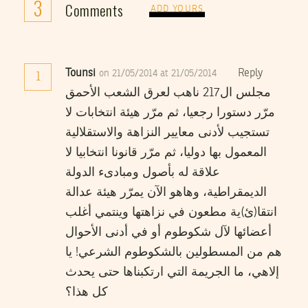
3
Comments
ADD YOURS
Tounsi
Reply
on 21/05/2014 at 21/05/2014
1
مجلس ال217 ناهب لعرق الشعب الأحمق
مرّر دستورا رجعيا، ثم مرّر هيئة انتخابات لا
تستجيب لأدنى معايير النزاهة والاستقلالية
المعمول بها دوليا، ثم مرّر قانونا انتخابيا لا
علاقة له بأصول ومبادىء الدولة
الديمقراطية، وهاهو الآن يمرّر هيئة عدالة
انتقا(ئ)ية مطعون في نزاهتها وينتمي أغلب
أعضائها لآل شكوطوم أو في أدنى الأحوال
هم من المسطولين بالشكوطوم الشرعي! يا
إلاهي، ما الجريمة التي ارتكبناها حتى يحدث
كل هذا؟