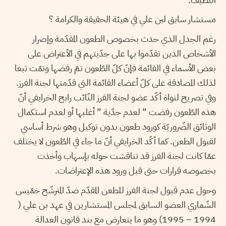
مستشار سابق لبن علي في هيئة الحقيقة والكرامة ؟
رغم الجدل الذي حدث بخصوص الطعون المقدّمة وإصرار
الأشخاص الذين تقدّموا بها على جدّيتهم في الأعتراض على
بعض الأسماء في القائمة فإنّ كلّ الطّعون تمّ رفضها وتمّت تبعا
لذلك المصادقة على كلّ أعضاء القائمة التي قدّمتها لجنة الفرز.
وفي تصريح لنواة أكّد عضو لجنة الفرز النّائب رابح الخرايفي أنّ
هذه الطّعون رفضت ” لعدم جدّية ” أغلبها أو لعدم استكمال
الوثائق الضّروريّة كورود طعون بدون توكيل وهو شرط أساسي
لقبول الطعن. كما أكّد الخرايفي أنّ ما جاء في الطّعون لا يختلف
عمّا كانت لجنة الفرز قد تناقشت حوله بإسهاب وأخذت
بخصوصه قرارات حتى قبل ورود هذه الإعتراضات.
وحول عدم قبول لجنة الفرز للطعن المقدّم ضدّ المترشّح خمّيس
الشّماري العضو السابق لمجلس المستشارين في عهد بن علي (
1994 – 1995) وهو ما يتعارض مع بند قانون العدالة