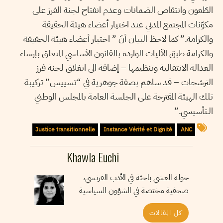
الطّعون وانتقاص الضمانات وعدم انفتاح لجنة الفرز على
مكوّنات المجتمع المدني عند اختيار أعضاء هيئة الحقيقة
والكرامة.” كما لاحظ البيان أنّ ” اختيار أعضاء هيئة الحقيقة
والكرامة طبق الآليات الواردة بالقانون الأساسي المتعلق بإرساء
العدالة الانتقالية وتنظيمها – إضافة الى انغلاق لجنة فرز
الترشحات – قد ساهم بصفة جوهرية في “تسييس” تركيبة
تلك الهيئة المقترحة على الجلسة العامة بالمجلس الوطني
الـتأسيسي.”
Justice transitionnelle
Instance Vérité et Dignité
ANC
Khawla Euchi
خولة العشي باحثة في الأدب الفرنسي،
صحفية مختصة في الشؤون السياسية
كل المقالات