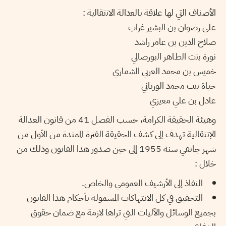
اﻷﺻﻧﺎف اﻟﺗﻲ ﻟﮭﺎ ﻋﻼﻗﺔ ﺑﺎﻟﻌداﻟﺔ اﻻﻧﺗﻘﺎﻟﯾﺔ :
ﻋﻠﻲ رﺿوان ﺑن اﻟﺑﺷﯾر ﻏراب
ﺻﻼح اﻟدﯾن ﺑن ﻋﺎﻣر راﺷد
ﻧورة ﺑﻧت اﻟطﺎھر اﻟﺑورﺻﺎﻟﻲ
ﺧﻣﯾس ﺑن ﻣﺣﻣد اﻟﻌرﺑﻲ اﻟﺷﻣﺎري
ﺣﯾﺎة ﺑﻧت ﻣﺣﻣد اﻟورﺗﺎﻧﻲ
ﻋﺎدل ﺑن ﻋﻠﻲ ﻣﻌﯾزي
وهيئة الحقيقة الكرامة، حسب الفصل 41 من قانون العدالة
الإنتقالية تهدف إلى كشف الحقيقة الفترة الممتدة من الأول من
شهر جانفي سنة 1955 إلى حين صدور هذا القانون وذلك من
خلال :
النفاذ إلى الأرشيف العمومي والخاص.
التحقيق في كل الانتهاكات المشمولة بأحكام هذا القانون
بجميع الوسائل والآليات التي تراها لازمة مع ضمان حقوق