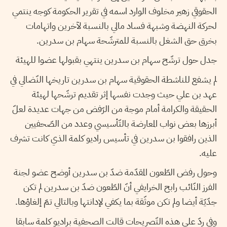
الحقوقي زهير مخلوف الوارد اسمه في تقرير الحكومة كوجه ينتمي
لحركة النهضة وشبهة فساد مالي بالنسبة لآخرين واتهامات
بخرق حق الشغل بالنسبة للمترشّحة سهام بن سدرين.
جدل حول ترشّح سهام بن سدرين ينتهي بقبولها عضوا للهيئة
لم يشفع للناشطة الحقوقية سهام بن سدرين تاريخها النّضالي في
عهد بن علي حيث وجدت نفسها إثر تقديم ترشّحها لهيئة
الحقيقة والكرامة أمام موجة من الرّفض من جهات عديدة لعلّ
أبرزها بعض نواب المعارضة بالتّأسيسي وعدد من الصّحفيين
الذين رافقوا بن سدرين في تأسيس راديو كلمة الذي كانت تشرف
عليه.
وحول رفض الطّعون المقدّمة ضدّ بن سدرين أوضح عضو لجنة
الفرز النّائب رابح الخرايفي أنّ الطّعون ضدّ بن سدرين لم تكن
جدّيّة أيضا ولم تكن موثّقة بما يكفي لإدانتها وبالتالي تمّ إلغاؤها.
وفي ردّ على هذه التّصريحات قالت الصحفية براديو كلمة سابقا