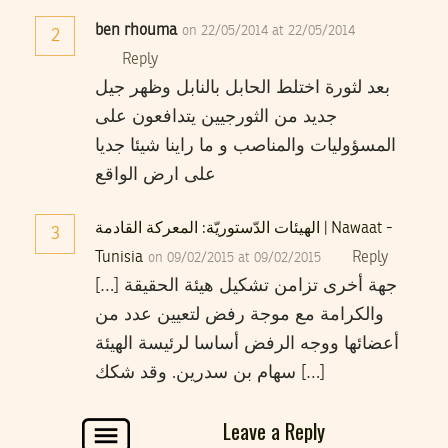
ben rhouma
on 22/05/2014 at 22/05/2014
2
Reply
بعد لثورة اختلط الحابل بالنابل وظهر جيل
جديد من الثورجيين يتدافعون على
المسؤوليات والمناصب و ما راينا شيئا جديا
على ارض الواقع
الهيئات الدّستوريّة: المعركة القادمة | Nawaat -
3
Tunisia
Reply
on 09/02/2015 at 09/02/2015
[…] جهة أخرى تزامن تشكيل هيئة الحقيقة
والكرامة مع موجة رفض لتعيين عدد من
أعضائها ووجه الرفض أساسا لرئيسة الهيئة
سهام بن سدرين. وقد شكك […]
Leave a Reply