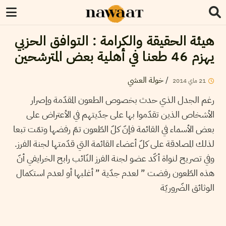
هيئة الحقيقة والكرامة : التوافق الحزبي
يهزم 46 طعنا في أهلية بعض المترشحين
/
خولة العشي
21
ماي
2014
رغم الجدل الذي حدث بخصوص الطعون المقدّمة وإصرار
الأشخاص الذين تقدّموا بها على جدّيتهم في الأعتراض على
بعض الأسماء في القائمة فإنّ كلّ الطّعون تمّ رفضها وتمّت تبعا
لذلك المصادقة على كلّ أعضاء القائمة التي قدّمتها لجنة الفرز.
وفي تصريح لنواة أكّد عضو لجنة الفرز النّائب رابح الخرايفي أنّ
هذه الطّعون رفضت ” لعدم جدّية ” أغلبها أو لعدم استكمال
الوثائق الضّروريّة