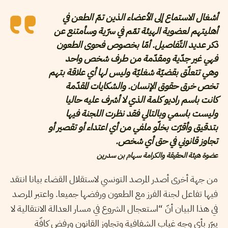
أشغال الاستماع إلى الأعضاء الذين تمّ الطعن في
أهليتهم لعضوية الهيئة تمّم في سرّية وسأمتنع عن
ذكر عديد التّفاصيل. أمّا بخصوص فحوى الطعون
فهي غير جدّية ومقدّمة من طرف شخص واحد
وهي تتعلّق بقضيّة شغليّة وليس لها أي علاقة بتهم
تخص خرق حقوق الإنسان. والشكايات المقدّمة
كانت باسم راديو كلمة الذي لا أشرف عليه حاليا
وليست باسمي وبالتالي فقد نظرت اللجنة فيها
بتدقيق وأقرّت بخلّو ملفي من أي اعتداء أو تقصير أو
تجاوز قانوني في حق أي شخص.
عضوة هيئة الحقيقة والكرامة سهام بن سدرين
من جهة أخرى أصدر المرصد التونسي لاستقلال القضاء بيانا انتقد
فيها تفاعل لجنة الفرز مع الطعون ورفضها جميعا. واعتبر المرصد
في هذا البيان أنّ “استعجال الشروع في مسار العدالة الانتقالية لا
يبرّر بأي وجه غياب الشفافية وتجاوز القانون ورفض كافّة