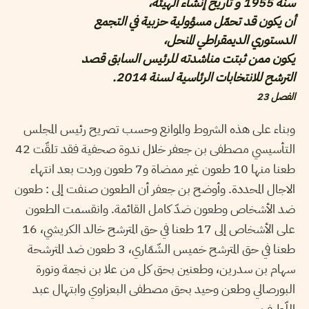
سنة 1955 و تاريخ إنشاء الهيئة،
أن يكون قد تحمّل مسؤولية حزبية في التجمع
الدستوري الديمقراطي المنحل،
يكون ممن ثبتت مناشدته للرئيس السابق قصد
الترشح للانتخابات الرئاسية لسنة 2014.
الفصل 23
وبناء على هذه الشروط والموانع وحسب تصريح رئيس المجلس
التأسيسي مصطفى بن جعفر خلال ندوة صحفية فقد تلقّت 42
طعنا منها 10 طعون غير ممضاة و7 طعون وردت بعد انتهاء
الاجال المحددة. وأوضح بن جعفر أن الطعون صنفت إلى : طعون
ضد الأشخاص وطعون ضدّ كامل القائمة. وانقسمت الطعون
على الأشخاص إلى 17 طعنا في حق المترشح خالد الكريشي، 16
طعنا في حق المترشح خميس الشّمّاري، 3 طعون ضد المترشحة
سهام بن سدرين، وطعنين بحق كل من علا بن نجمة ونورة
البورصالي وطعن وحيد بحق مصطفى البعزاوي وابتهال عبد
اللّطيف.