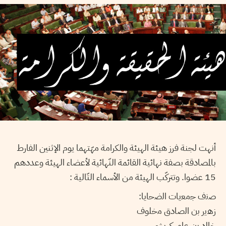
أنهت لجنة فرز هيئة الهيئة والكرامة مهّتهما يوم الإثنين الفارط
بالمصادقة بصفة نهائية القائمة النّهائية لأعضاء الهيئة وعددهم
15 عضوا. وتتركّب الهيئة من الأسماء التّالية :
ﺻﻧف ﺟﻣﻌﯾﺎت اﻟﺿﺣﺎﯾﺎ:
زھﯾر ﺑن اﻟﺻﺎدق ﻣﺧﻠوف
ﺧﺎﻟد ﺑن ﻋﺎﻣر ﻛرﯾﺷﻲ