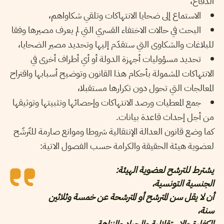
الدفاع،
الاستماع إلى ضحايا الانتهاكات وتلقي شكاواهم،
البحث في حالات الاختفاء القسري التي لم يعرف مصيرها وفقا
للبلاغات والشكاوى التي ستقدّم إليها وتحديد مصير الضحايا،
تحديد مسؤوليات أجهزة الدولة أو أي أطراف أخرى في
الانتهاكات المشمولة بأحكام هذا القانون وتوضيح أسبابها واقتراح
المعالجات التي تحول دون تكرارها مستقبلا،
جمع المعطيات ورصد الانتهاكات وإحصائها وتثبيتها وتوثيقها
من أجل إحداث قاعدة بيانات.
كما وضع قانون العدالة الإنتقالية شروطا وموانع صارمة للتّرشّح
لعضوية هيئة الحقيقة والكرامة حسب الفصول الاتية:
يشترط للترشح لعضوية الهيئة:
الجنسية التونسية،
أن لا يقل سن المترشح أو المترشحة عن خمسة وثلاثين
سنة،
الكفاءة والاستقلالية والحياد والنزاهة،