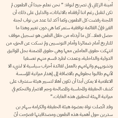
أمينة الزيّاني في تصريح لنواة: ” نحن نعلم جيدا أن الطعون لم
تكن لتقبل رغم اننا أرفقناه بالاثباتات، والدليل على ذلك أن
اللجنة رفضت كل الطعون وكما أكد لنا عدد من نواب لجنة
الفرز فإنّ القائمة توافقية ستمر كما هي دون تغيير وهذا ما
حصل فعلا.. كل ما أردناه من خلال الطعن هو تسجيل موقف
للتاريخ أمام ضمائرنا وأمام التونسيين ولم نسكت عن الحق، من
انتهكت حقوق العاملين معها وهي حقوق المضمنة بجل المواثيق
الدولية والداخلية، وعمدت لطرد قسم منهم تعسفيا
وتشويههم واتهامهم بالعمل لفائدة أحزاب سياسية لا لشيء الا
لأنهم طالبوا بحقوقهم بالاضافة إلى إهدار ميزانية المؤسسة
الاعلامية لا يمكن أبدا أن تكون أهلا لتسيير هيئة ستشرف على
كشف الحقيقة والمحاسبة والمصالحة وجبر الاضرار والتحكم في
ميزانية الهيئة لتحقيق هذه الغايات.”
وقد اتّصلت نواة بعضوة هيئة الحقيقة والكرامة سهام بن
سدرين حول أهمية هذه الطعون ومصداقيتها فصرّحت أنّ