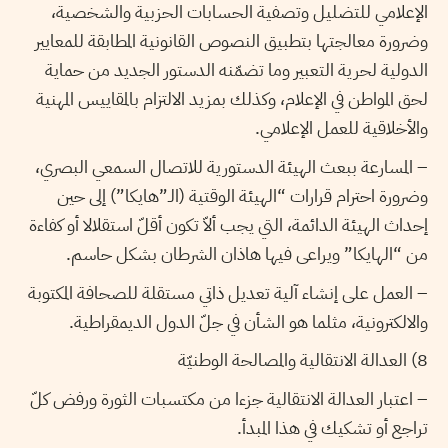
الإعلامي للتضليل وتصفية الحسابات الحزبية والشخصية،
وضرورة معالجتها بتطبيق النصوص القانونية المطابقة للمعايير
الدولية لحرية التعبير وما تضمّنه الدستور الجديد من حماية
لحق المواطن في الإعلام، وكذلك بمزيد الالتزام بالمقاييس المهنية
والأخلاقية للعمل الإعلامي.
– المسارعة ببعث الهيئة الدستورية للاتصال السمعي البصري،
وضرورة احترام قرارات “الهيئة الوقتية (الـ”هايكا”) إلى حين
إحداث الهيئة الدائمة، التي يجب ألاّ تكون أقلّ استقلالا أو كفاءة
من “الهايكا” ويراعى فيها هاذان الشرطان بشكل حاسم.
– العمل على إنشاء آلية تعديل ذاتي مستقلة للصحافة المكتوبة
والالكترونية، مثلما هو الشأن في جلّ الدول الديمقراطية.
8) العدالة الانتقالية والمصالحة الوطنيّة
– اعتبار العدالة الانتقالية جزءا من مكتسبات الثورة ورفض كلّ
تراجع أو تشكيك في هذا المبدأ.