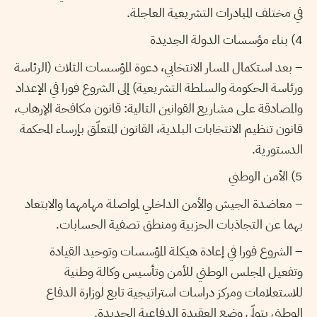
في مختلف المبادرات التشريعية العاجلة.
4) بناء مؤسسات الدولة الجديدة
– بعد استكمال المسار الانتخابي، دعوة المؤسسات الثلاث (الرئاسة
ورئاسة الحكومة والسلطة التشريعية) إلى الشروع فورا في الإعداد
والمصادقة على مشاريع القوانين التالية: قانون مكافحة الإرهاب،
قانون تنظيم الانتخابات البلدية، القانون المتعلّق بإرساء المحكمة
الدستورية.
5) الأمن الوطني
– معاضدة الجيش والأمن الداخلي لمواصلة مهامهما والابتعاد
بهما عن التجاذبات الحزبية ومنطق تصفية الحسابات.
– الشروع فورا في إعادة هيكلة المؤسسات وتوحيد القيادة
وتفعيل المجلس الوطني للأمن وتأسيس وكالة وطنية
للاستعلامات ومركز دراسات استراتيجية تابع لوزارة الدفاع
الوطني يتولّى وضع العقيدة الدفاعية الجديدة.