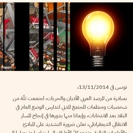
تونس في 13/11/2014،
بمبادرة من المرصد العربي الأديان والحريات، اجتمعت ثلّة من
شخصيات ومنظمات المجتمع المدني لتدارس الوضع العام في
البلاد بعد الانتخابات، وإيمانا منها بدورها في إنجاح المسار
الانتقالي الديمقراطي، تعلن ضرورة التشديد على المبادئ
والأولويات التالية، وتدعو كلّ الأطراف إلى احترامها وتحويلها إلى