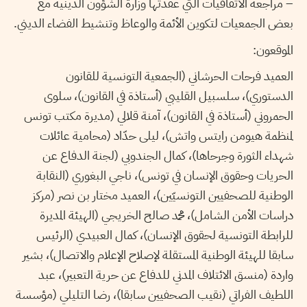
– مراجعة الاتفاقيات التي عقدتها وزارة الشؤون الدينية مع
بعض الجمعيات لتكوين الأئمة والوعاظ وتنشيط الفضاء الديني.
الموقعون:
العميد فرحات الحرشاني (الجمعية التونسية للقانون
الدستوري)، سلسبيل القليبي (أستاذة في القانون)، سلوى
الحمروني (أستاذة في القانون)، آمنة قلالي (مديرة مكتب تونس
لمنظمة هيومن رايتس واتش)، ليلى حدّاد (محامية عائلات
شهداء الثورة وجرحاها)، كمال الجندوبي (لجنة الدفاع عن
الحريات وحقوق الإنسان في تونس)، ناجي البغوري (النقابة
الوطنية للصحفيين التونسيّين)، العميد مختار بن نصر (مركز
دراسات الأمن الشامل)، محمد صالح الخريجي (الهيئة المديرة
للرابطة التونسية لحقوق الإنسان)، كمال العبيدي (الرئيس
سابقا للهيئة الوطنية المستقلة لإصلاح الإعلام والاتصال)، بشير
واردة (منسق الائتلاف المدني للدفاع عن حرية التعبير)، عبد
اللطيف الفراتي (نقيب الصحفيين سابقا)، رضا التليلي (مؤسسة