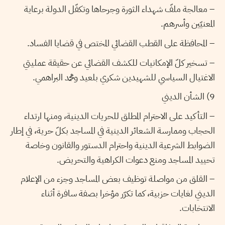
– معالجة ملفّ شهداء الثورة وجرحاها وتكفّل الدولة برعاية
المعنيّين وأسرهم.
– المحافظة على القطب القضائي المختص في قضايا الفساد.
– تسخير كلّ الإمكانيات للكشف القضائي عن حقيقة عمليتي
الاغتيال السياسي للشهيدين شكري بلعيد ومحمد البراهمي.
9) الشأن الديني
– التأكيد على الاحترام المطلق للحريات الدينية، ومنها ارتداء
الحجاب وممارسة الشعائر الدينية في المساجد بكلّ حرية، في إطار
الضوابط الشرعية الدينية واحترام الدستور والقانون وخاصة
تحييد المساجد ومنع دعوات الكراهية والتحريض.
– القلق من مواصلة توظيف بعض المساجد وجزء من الإعلام
الديني لغايات حزبية، كما تكرّر مؤخرا بصفة سافرة أثناء
الانتخابات.