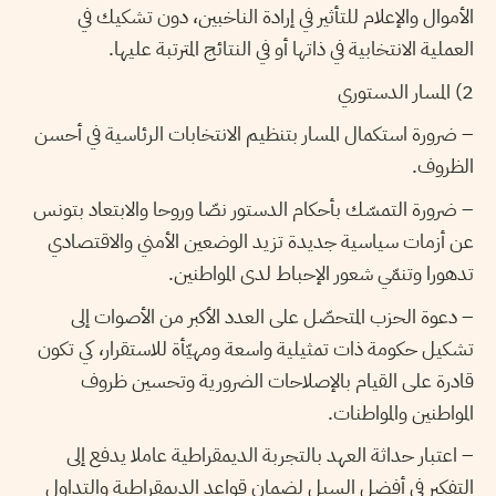
الأموال والإعلام للتأثير في إرادة الناخبين، دون تشكيك في
العملية الانتخابية في ذاتها أو في النتائج المترتبة عليها.
2) المسار الدستوري
– ضرورة استكمال المسار بتنظيم الانتخابات الرئاسية في أحسن
الظروف.
– ضرورة التمسّك بأحكام الدستور نصّا وروحا والابتعاد بتونس
عن أزمات سياسية جديدة تزيد الوضعين الأمني والاقتصادي
تدهورا وتنمّي شعور الإحباط لدى المواطنين.
– دعوة الحزب المتحصّل على العدد الأكبر من الأصوات إلى
تشكيل حكومة ذات تمثيلية واسعة ومهيّأة للاستقرار، كي تكون
قادرة على القيام بالإصلاحات الضرورية وتحسين ظروف
المواطنين والمواطنات.
– اعتبار حداثة العهد بالتجربة الديمقراطية عاملا يدفع إلى
التفكير في أفضل السبل لضمان قواعد الديمقراطية والتداول