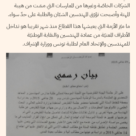
الشركات الخاصّة وغيرها من الممارسات التي مسّت من هيبة
المهنة وأصبحت تؤرّق المهندسين الشبّان والطلبة على حدّ سواء.
ما ميّز الأزمة التي يعيشها هذا القطاع منذ شهر تقريبا هو تداخل
الأطراف المعنيّة من عمادة المهندسين والنقابة الوطنيّة
للمهندسين والإتحاد العام لطلبة تونس ووزارة الإشراف.