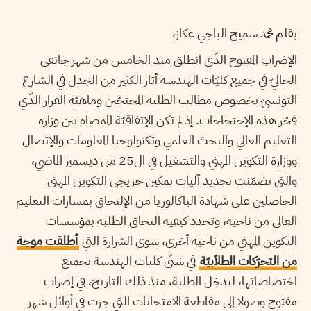
بقلم محمد سميح الباجي عكاز،
الإضراب المفتوح الذّي انطلق منذ الخامس من شهر جانفي
الحاليّ في جميع كليّات الهندسة أثار الكثير من الجدل في الشارع
التونسيّ بخصوص مطالب الطلبة المحتجّين وماهيّة القرار الذّي
فجّر هذه الإحتجاجات. إذ لم تكن الإتفاقيّة الممضاة بين وزارة
التعليم العالي والبحث العلمي وتكنولوجيا المعلومات والإتصال
ووزارة التكوين المهني والتشغيل في ال25 من ديسمبر الماضي،
والتي تضمّنت تحديد آليات تمكين خريجي التكوين المهني
الحاصلين على شهادة الباكالوريا من الإلتحاق بمسارات التعليم
العالي من ناحية، وتحدد كيفية التحاق الطلبة بمؤسسات
التكوين المهني من ناحية أخرى، سوى الشرارة التي
أطلقت موجة
من التحرّكات الطلاّبيّة
في شتّى كليات الهندسة بجميع
اختصاصاتها، ليدخل الطلبة، منذ ذلك التاريخ، في إضراب
مفتوح وصولا إلى مقاطعة الامتحانات التي جرت في أوائل شهر