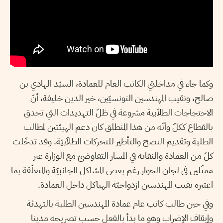
وكما جاء في مداخلتي الكاتب العام للعمادة، السيّد الهادي بن
صالح، ونقيب المهندسين التونسيّين، خير الدين خليفة، أنّ
الاحتجاجات الطلاّبية مشروعة في ظلّ التهديدات التي تحدق
بالقطاع ككلّ وأنّه من هذا المنطلق كان دعم الهيئتين لمطالب
الطلبة وتقديم النصح والتأطير للتحركات الطلاّبيّة. وقد تدخّلت
كلّ من العمادة والنقابة في المسار التفاوضيّ مع الوزارة عبر
ممثّلين في لجان الحوار رغم بعض المشاكل الجانبيّة والمتعلّقة بما
اعتبره نقيب المهندسين ازدواجيّة الهياكل داخل العمادة.
وفي حين طالب كاتب عام عمادة المهندسين الطلبة بالتهدئة
وإيقاف الإضراب وهو ما بدأ بالفعل حسب تصريحه مدينا