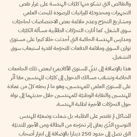
والنقائص التي تشكو منها كليّات الهندسة على غرار نقص
التجهيزات ومحدوديّة الميزانيات المرصودة للبحث العلمي
ومشاريع التخرّج وعدم ملائمة بعض الاختصاصات لحاجيّات
سوق الشغل. كما أثارت التحرّكات الطلاّبية مسألة الكليّات
ومدارس الهندسة الخاصّة التي أحدثت خللا كبيرا على مستوى
توازن السوق وملائمة الدفعات المتخرّجة لقدرة استيعاب سوق
التشغيل.
هذا بالإضافة إلى تدنّي المستوى الأكاديميّ لبعض تلك الجامعات
الخاصّة وتشعّب مسالك الدخول إلى كليّات المهندسين ممّا أثّر
على المستوى العلمي للمهندسين، وهو ما لم يخفه كلّ من عمادة
المهندسين والنقابة الوطنيّة للمهندسين خلال حديثهما إلى نواة
حول التحرّكات الأخيرة لطلبة الهندسة.
المشاكل لم تقتصر على الطلبة، بل شملت وضعيّة المهندس
التونسيّ الذّي يعاني إثر تخرّجه من البطالة ومن الأجور المتدنيّة
التي تصل إلى حدود 250 دينارا بالإضافة إلى ابتزاز أصحاب