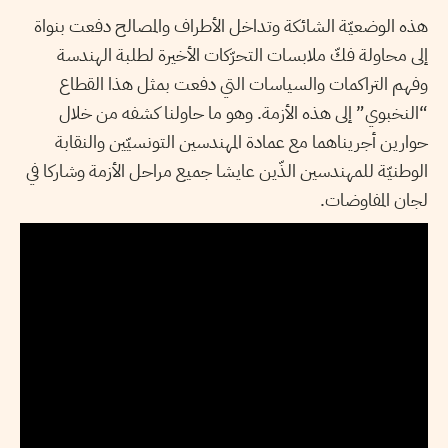
هذه الوضعيّة الشائكة وتداخل الأطراف والمصالح دفعت بنواة
إلى محاولة فكّ ملابسات التحرّكات الأخيرة لطلبة الهندسة
وفهم التراكمات والسياسات التي دفعت بمثل هذا القطاع
“النخبوي” إلى هذه الأزمة. وهو ما حاولنا كشفه من خلال
حوارين أجريناهما مع عمادة المهندسين التونسيّين والنقابة
الوطنيّة للمهندسين الذّين عايشا جميع مراحل الأزمة وشاركا في
لجان المفاوضات.