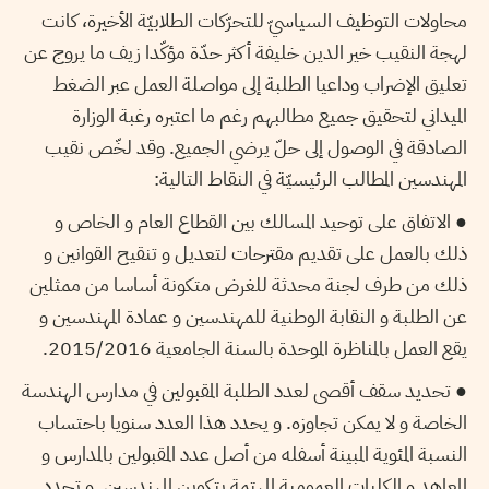
محاولات التوظيف السياسيّ للتحرّكات الطلابيّة الأخيرة، كانت
لهجة النقيب خير الدين خليفة أكثر حدّة مؤكّدا زيف ما يروج عن
تعليق الإضراب وداعيا الطلبة إلى مواصلة العمل عبر الضغط
الميداني لتحقيق جميع مطالبهم رغم ما اعتبره رغبة الوزارة
الصادقة في الوصول إلى حلّ يرضي الجميع. وقد لخّص نقيب
المهندسين المطالب الرئيسيّة في النقاط التالية:
● الاتفاق على توحيد المسالك بين القطاع العام و الخاص و
ذلك بالعمل على تقديم مقترحات لتعديل و تنقيح القوانين و
ذلك من طرف لجنة محدثة للغرض متكونة أساسا من ممثلين
عن الطلبة و النقابة الوطنية للمهندسين و عمادة المهندسين و
يقع العمل بالمناظرة الموحدة بالسنة الجامعية 2015/2016.
● تحديد سقف أقصى لعدد الطلبة المقبولين في مدارس الهندسة
الخاصة و لا يمكن تجاوزه. و يحدد هذا العدد سنويا باحتساب
النسبة المئوية المبينة أسفله من أصل عدد المقبولين بالمدارس و
المعاهد و الكليات العمومية المهتمة بتكوين المهندسين. و تحدد