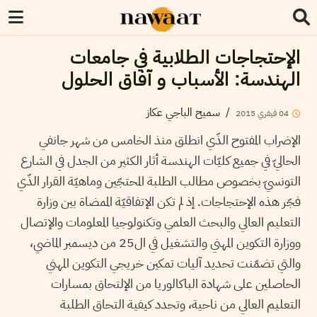
الإحتجاجات الطلابية في جامعات
الهندسة: الأسباب و آفاق الحلول
/
سميح الباجي عكاز
04
فيفري
2015
الإضراب المفتوح الذّي انطلق منذ الخامس من شهر جانفي
الحاليّ في جميع كليّات الهندسة أثار الكثير من الجدل في الشارع
التونسيّ بخصوص مطالب الطلبة المحتجّين وماهيّة القرار الذّي
فجّر هذه الإحتجاجات. إذ لم تكن الإتفاقيّة الممضاة بين وزارة
التعليم العالي والبحث العلمي وتكنولوجيا المعلومات والإتصال
ووزارة التكوين المهني والتشغيل في ال25 من ديسمبر الماضي،
والتي تضمّنت تحديد آليات تمكين خريجي التكوين المهني
الحاصلين على شهادة الباكالوريا من الإلتحاق بمسارات
التعليم العالي من ناحية، وتحدد كيفية التحاق الطلبة