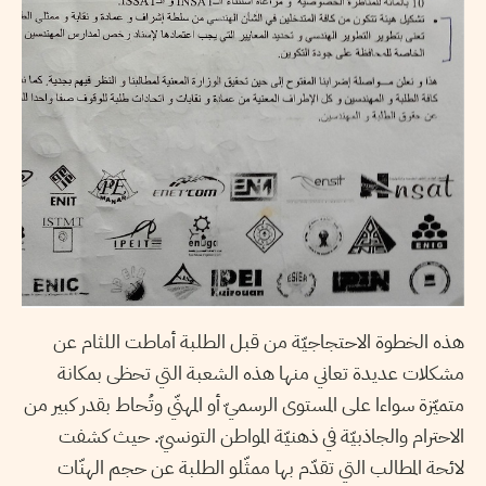
هذه الخطوة الاحتجاجيّة من قبل الطلبة أماطت اللثام عن
مشكلات عديدة تعاني منها هذه الشعبة التي تحظى بمكانة
متميّزة سواءا على المستوى الرسميّ أو المهنّي وتُحاط بقدر كبير من
الاحترام والجاذبيّة في ذهنيّة المواطن التونسيّ. حيث كشفت
لائحة المطالب التي تقدّم بها ممثّلو الطلبة عن حجم الهنّات