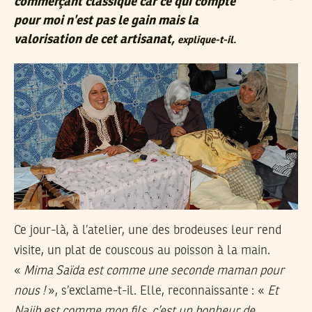
commerçant classique car ce qui compte
pour moi n’est pas le gain mais la
valorisation de cet artisanat,
explique-t-il.
Ce jour-là, à l’atelier, une des brodeuses leur rend
visite, un plat de couscous au poisson à la main.
«
Mima Saïda est comme une seconde maman pour
nous !
», s’exclame-t-il. Elle, reconnaissante : «
Et
Najib est comme mon fils, c’est un bonheur de