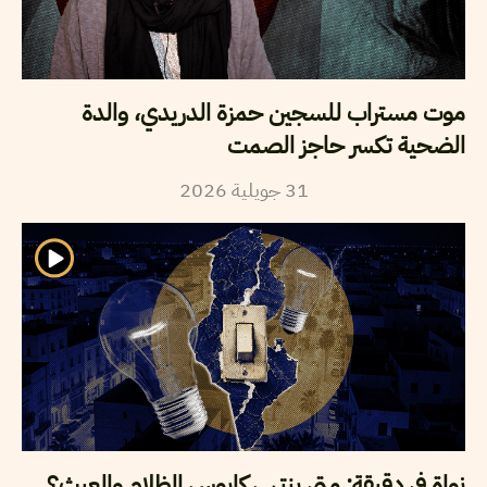
موت مستراب للسجين حمزة الدريدي، والدة
الضحية تكسر حاجز الصمت
2026
جويلية
31
نواة في دقيقة: متى ينتهي كابوس الظلام والعبث؟