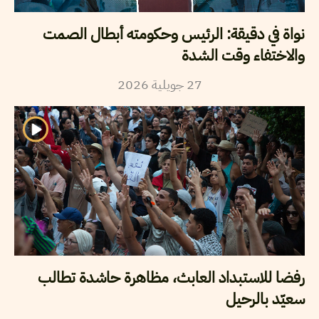
نواة في دقيقة: الرئيس وحكومته أبطال الصمت
والاختفاء وقت الشدة
2026
جويلية
27
رفضا للاستبداد العابث، مظاهرة حاشدة تطالب
سعيّد بالرحيل