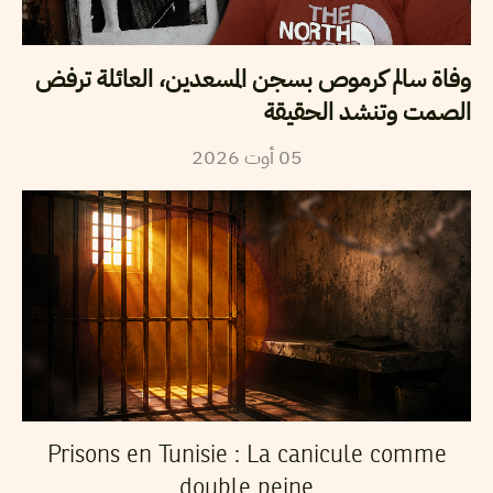
وفاة سالم كرموص بسجن المسعدين، العائلة ترفض
الصمت وتنشد الحقيقة
2026
أوت
05
Prisons en Tunisie : La canicule comme
double peine