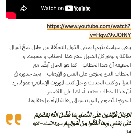
https://www.youtube.com/watch?
v=HqvZ9vJOfNY
وهي سياسة تتّبعها بعض الدّول المتخلّفة من خلال ضخّ أموال
طائلة و توفير كلّ السّبل لنشر هذا الخطاب و تعميمه. و
الحقيقة أنّ هذا الخطاب – كما هو الحال أيضًا مع
الخطاب الذي يحرّض على القتل و الإرهاب – يجد جذوره في
القرآن و كتب الحديث و جلّ كتب الموروث الإسلاميّ عمومًا، إذ
أنّ هذا الخطاب يعتمد أساسًا على التّفسير
الحرفيّ للنّصوص التي تدعو إلى إهانة المرأة و إحتقارها.
الرِّجَالُ قَوَّامُونَ عَلَى النِّسَاءِ بِمَا فَضَّلَ اللَّهُ بَعْضَهُمْ
عَلَىٰ بَعْضٍ وَبِمَا أَنفَقُوا مِنْ أَمْوَالِهِمْ
سورة النّساء – الآية
34