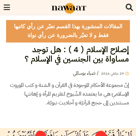
المقالات المنشورة بهذا القسم تعبّر عن رأي كاتبها
فقط و لا تعبّر بالضرورة عن رأي نواة
إصلاح الإسلام ( 4 ) : هل توجد
مساواة بين الجنسين في الإسلام ؟
/
ضياء بوسالمي
29
جانفي
2016
إنّ مجموعة الأحكام الموجودة في القرآن و السّنة و كتب الموروث
الإسلاميّ هي ما يعتمده الشّيوخ لتقزيم المرأة و إهانتها
مستندين إلى حجج قرآنيّة و أحاديث نبويّة.