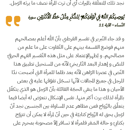
نجد تلك المتعلّقة بالميراث أي أن ترث المرأة نصف ما يرثه الرّجل.
يُوصِيكُمُ اللَّهُ فِي أَوْلَادِكُمْ ۖ لِلذَّكَرِ مِثْلُ حَظِّ الْأُنْثَيَيْنِ
سورة
النّساء – الآية 11
و قد جاء التّبرير في تفسير القرطبي بأنّ الله أعلم بمصالحهم
منهم فوضع القسمة بينهم على التّفاوت على ما علم من
مصالحهم. و يُظهرالإعتماد على مثل هذه التّفسير الفهم الحرفيّ
للنصّ و إهدار البعد التّاريخيّ لأنّه من المستحيل تطبيق هذا
النّص في عصرنا الرّاهن لأنّه يعد ظلما للمرأة التي أصبحت ندّا
للرجل في جميع المجالات لأنّها تسجّل تفوّقها عليه في بعض
الأحيان و هذا ما ينفي الحجّة القائلة بأنّ الرّجل هو الذي يتكفّل
بالمرأة لذلك يرث أكثر منها. نفس الإشكال نتعرّض له أيضا فيما
يتعلّق بالزّواج فمن مظاهر عدم المساواة بين الجنسين نجد أنّ
لرّجل يحق له الزّواج كتابيّة في حين أنّ لمرأة لا يمكن أن تتزوّج
بكتابيّ و حالة السّفر فلمرأة لا تسافر إلاّ مصحوبة بمحرم على