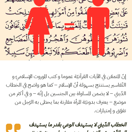
إنّ المتمعّن في الآيات القرآنيّة عموما و كتب الموروث الإسلاميّ و
التّفاسير يستنتج بسهولة أنّ الإسلام – كما هو واضح في الخطاب
الدّيني – لا يضمن المساواة بين الجنسين بل إنّه – و في أكثر من
موضع – يعترف بدونيّة المرأة مقارنة بما يحظى به الرّجل من
تفوّق و إمتيازات.
الخطاب الدّيني لا يستهدف الوعي بقدر ما يستهدف