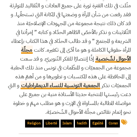
مثّلت في تلك الفترة ثورة على جميع العادات و التّقاليد المتوارثة
فقد رفعت من شأن المرأة و وضعتها في المكانة التي تستحقّها. و
قد كان ذلك نتيجة مجموعة من المجهودات الإصلاحيّة منذ
الثّلاثينات و نذكر بالأخصّ الطّاهر الحدّاد و كتابه ” إمرأتنا في
الشريعة و المجتمع ” و قد طالب الحدّاد في هذا الكتاب بإعطاء
المرأة حقوقها الكاملة و هو ما أدّى إلى تكفيره. كانت
مجلّة
الأحوال لشّخصية
إذًا إنتصارًا للفكر التّنويريّ. و قد سعت
مجموعة من الجمعيّات و المنظّمات في تونس منذ تلك الحقبة
إلى المحافظة على هذه المكتسبات و تطويرها و من أهمّ هذه
الجمعيّات نذكر
الجمعية التونسية للنساء الديمقراطيات
و التي
دعت رئيستها المنتخبة حديثا الأستاذة منية بن جميع على
مواصلة المطالبة بالمساواة في الإرث و هو مطلب مهمّ و خطوة
نحو إتمام نقائص مجلّة الأحوال الشّخصيّة.
Religion
Liberté
Islam
hadith
Egalité
Coran