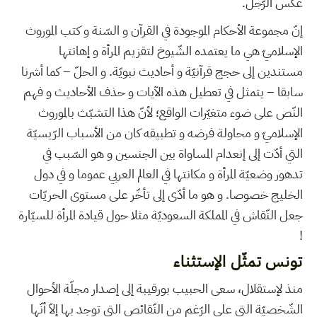
عكس الرّجل.
إنّ مجموعة الأحكام الموجودة في القرآن و السّنة و كتب الموروث
الإسلاميّ هي ما يعتمده الشّيوخ لتقزيم المرأة و إهانتها
مستندين إلى حجج قرآنيّة و أحاديث نبويّة. و الحلّ – كما أشرنا
سابقا – يتمثل في تعطيل هذه الآيات و حذف الأحاديث و فهم
النّص على ضوء متغيّرات الواقع؛ لأنّ هذا التشبّث بالموروث
الإسلاميّ و محاولة فرضه و تطبيقه كان من الأسباب الرّيسيّة
التي أدّت إلى إنعدام المساواة بين الجنسين و هو السّبب في
تدهور وضعيّة المرأة و مكانتها في العالم العربي عموما و في دول
الخليج خصوصا. و هو ما أدّى إلى تأخّر على مستوى الحريّات
جعل النّقاش في المملكة السعوديّة مثلا حول قيادة المرأة للسيّارة
!
تونس تمثّل الإستثناء
منذ لإستقلال، سعى الحبيب بورقيبة إلى إصدار مجلّة الأحوال
الشّخصيّة التي على الرّغم من النّقائص التي توجد بها إلاّ أنّها