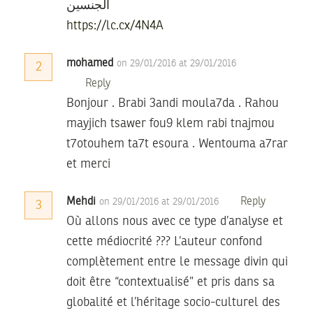
الجنسين
https://lc.cx/4N4A
mohamed
on 29/01/2016 at 29/01/2016
2
Reply
Bonjour . Brabi 3andi moula7da . Rahou
mayjich tsawer fou9 klem rabi tnajmou
t7otouhem ta7t esoura . Wentouma a7rar
et merci
Mehdi
Reply
on 29/01/2016 at 29/01/2016
3
Où allons nous avec ce type d’analyse et
cette médiocrité ??? L’auteur confond
complètement entre le message divin qui
doit être “contextualisé” et pris dans sa
globalité et l’héritage socio-culturel des