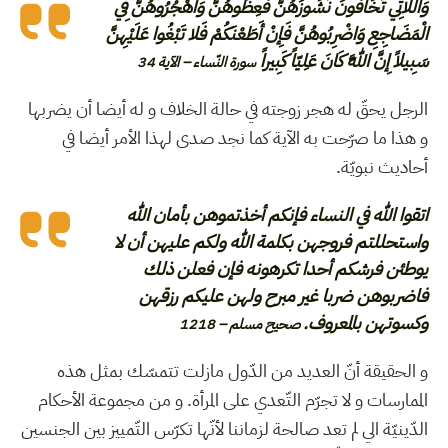
وَاللاتِي تَخَافُونَ نُشُوزَهُنَّ فَعِظُوهُنَّ وَاهْجُرُوهُنَّ فِي
الْمَضَاجِعِ وَاضْرِبُوهُنَّ فَإِنْ أَطَعْنَكُمْ فَلا تَبْغُوا عَلَيْهِنَّ
سَبِيلاً إِنَّ اللَّهَ كَانَ عَلِيّاً كَبِيراً
سورة النّساء – الآية 34
الرجل يحقّ له هجر زوجته في حالة الخلاف و له أيضا أن يضربها
و هذا ما صرّحت به الآية كما نجد صدى لهذا الأمر أيضا في
أحاديث نبويّة.
اتقوا الله في النساء فإنكم أخذتموهن بأمان الله
واستحللتم فروجهن بكلمة الله ولكم عليهن أن لا
يوطئن فرشكم أحدا تكرهونه فإن فعلن ذلك
فاضربوهن ضربا غير مبرح ولهن عليكم رزقهن
وكسوتهن بالمعروف.
صحيح مسلم – 1218
و الحقيقة أنّ العديد من الدّول مازلت تتمسّك بمثل هذه
الممارسات و لا تجرّم التّعدي على المرأة. و من مجموعة الأحكام
الدّينيّة الي لم تعد صالحة لزماننا لأنّها تكرّس التّمييز بين الجنسين