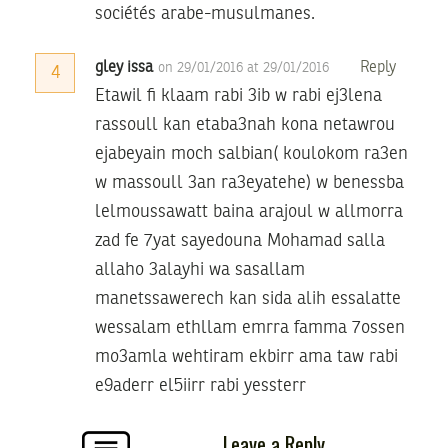
sociétés arabe-musulmanes.
gley issa
Reply
on 29/01/2016 at 29/01/2016
4
Etawil fi klaam rabi 3ib w rabi ej3lena
rassoull kan etaba3nah kona netawrou
ejabeyain moch salbian( koulokom ra3en
w massoull 3an ra3eyatehe) w benessba
lelmoussawatt baina arajoul w allmorra
zad fe 7yat sayedouna Mohamad salla
allaho 3alayhi wa sasallam
manetssawerech kan sida alih essalatte
wessalam ethllam emrra famma 7ossen
mo3amla wehtiram ekbirr ama taw rabi
e9aderr el5iirr rabi yessterr
Leave a Reply