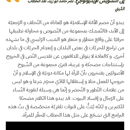
إلى التّشويش الإيديولوجيّ.
نصر حامد أبو زيد، نقد الخطاب
الدّيني
يبدو أنّ مصير الأمّة الإسلاميّة هو المعاناة من التّخلف و الرّجعيّة
إلى الأبد، فالتّمسّك بمجموعة من النّصوص و محاولة تطبيقها
حرفيّا على واقع متطوّر و متغيّر هو السّبب الرّئيسي في ما نشهده
من تراجع للحريّات في بعض البلدان و إنعدام الحريّات في بلدان
أخرى. و كالعادة لا يتوانى المدافعون عن تقديس النّص في الخروج
بإستنتاجات مضحكة و غريبة، فنرى مجموعة من الشّيوخ
الأصوليّين يفتخرون بأنّ المرأة لها مكانة دونيّة في الإسلام و أنّ
خروجها للعمل مثلا و إستقلالها المادّي محرّم شرعا و هو ليس
من علامات التّطور و التّحضر و إنّما هي وسيلة لتقوية النّساء
على الرّجال و إفساد البيوت. قد يبدو هذا الكلام مضحكا
للكثيرين و لكنّه يُبَثُّ على قنوات تلفزيّة متخصّصة في بثّ هذه
البرامج التي تشجّع على مثل هذا الخطاب المحقّر للمرأة.