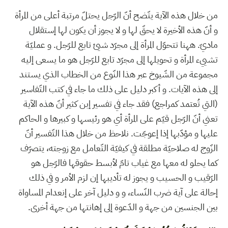
من خلال هذه الآية يتّضح أنّ الرّجل يحتلّ مرتبة أعلى من المرأة
و أنّ هذه الأخيرة لا يحقّ لها و لا يجوز أن يكون لها إستقلال
ماديّ. ههنا تتحوّل المرأة إلى مجرّد شيئ تابع للرّجل. و عمليّة
تشييء المرأة و تحويلها إلى مجرّد تابع للرّجل هو ما يسعى إليه
مجموعة من الشّيوخ عبر هذا النّوع من الخطاب الذي يستند
إلى هذه الآيات. و أكبر دليل على ذلك ما جاء في كتب التّفاسير
(التي تُعتمد كمراجع) فقد جاء في تفسير إبن كثير أنّ هذه الآية
تعني أنّ الرّجل قيّم على المرأة أي هو رئيسها و كبيرها و الحاكم
عليها و مؤدّبها إذا إعوجّت. نلاحظ من خلال هذا التّفسير أنّ
الزّوج له صلاحيّة مطلقة في كيفيّة التّعامل مع زوجته، يتصرّف
كما يحلو له معها مع غياب تامّ لأبسط حقوقها فالرّجل هو
الرّقيب و الحسيب و يجوز له تأديبها إن لزم الأمر و في ذلك
إحالة على آية ضرب النّساء، و و دليل آخر على إنعدام المساواة
بين الجنسين من جهة و الدّعوة إلى إهانتها من جهة أخرى.