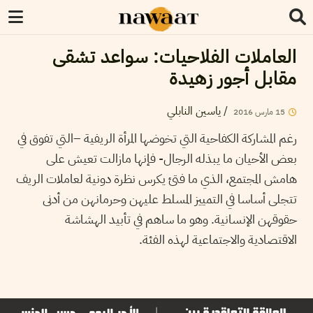
العاملات الفلاحيات: سواعد تشقى
مقابل أجور زهيدة
/
ياسين النابلي
15
مارس
2016
رغم المشاركة الكفاحية التي تخوضها المرأة الريفية –التي تفوق في
بعض الأحيان ما يبذله الرجال- فإنها مازالت تعيش على
هامش المجتمع، الذي ما فتئ يكرس نظرة دونية لعاملات الريف
تتجلى أساسا في التمييز المسلط عليهن وحرمانهن من أدنى
حقوقهن الإنسانية. وهو ما ساهم في تأبيد الهشاشة
الاقتصادية والاجتماعية لهذه الفئة.