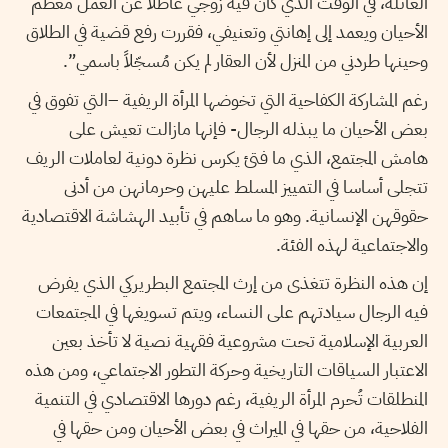
العائلة، في الوقت الذي كان فيه زوجي عاطلا عن العمل معظم
الأحيان ويعمد إلى إهانتي وتعنيفي، فقررت رفع قضية في الطلاق
وحينها طردني من المنزل لأن العقار لم يكن مُسجّلاً باسمي”.
رغم المشاركة الكفاحية التي تخوضها المرأة الريفية –التي تفوق في
بعض الأحيان ما يبذله الرجال- فإنها مازالت تعيش على
هامش المجتمع، الذي ما فتئ يكرس نظرة دونية لعاملات الريف
تتجلى أساسا في التمييز المسلط عليهن وحرمانهن من أدنى
حقوقهن الإنسانية. وهو ما ساهم في تأبيد الهشاشة الاقتصادية
والاجتماعية لهذه الفئة.
إن هذه النظرة تتغذى من إرث المجتمع البطريركي الذي يفرض
فيه الرجال سيادتهم على النساء، ويتم تسويغها في المجتمعات
العربية الإسلامية تحت مشروعية فقهية نصية لا تأخذ بعين
الاعتبار السياقات التاريخية وحركة التطور الاجتماعي، ومن هذه
المنطلقات تُحرم المرأة الريفية، رغم دورها الاقتصادي في التنمية
الفلاحية، من حقها في الميراث في بعض الأحيان ومن حقها في