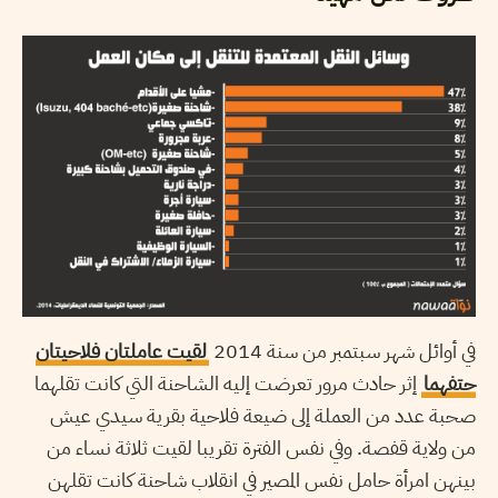
في أوائل شهر سبتمبر من سنة 2014
لقيت عاملتان فلاحيتان
حتفهما
إثر حادث مرور تعرضت إليه الشاحنة التي كانت تقلهما
صحبة عدد من العملة إلى ضيعة فلاحية بقرية سيدي عيش
من ولاية قفصة. وفي نفس الفترة تقريبا لقيت ثلاثة نساء من
بينهن امرأة حامل نفس المصير في انقلاب شاحنة كانت تقلهن