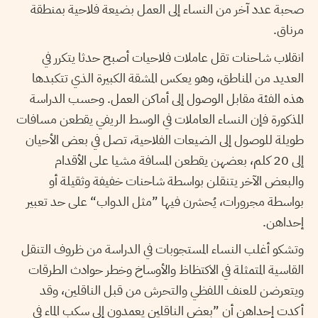
صحبة عدد آخر من النساء إلى العمل بضيعة فلاحية بمنطقة
مرناق.
انقلاب شاحنات تقل عاملات فلاحيات أصبح حدثا يتكرر في
العديد من المناطق، وهو يعكس المشقة الكبيرة الذي تتكبدها
هذه الفئة مقابل الوصول إلى أماكن العمل. وحسب الدراسة
المذكورة فإن النساء العاملات في الوسط الريفي يقطعن مسافات
طويلة للوصول إلى الضيعات الفلاحية، تصل في بعض الأحيان
إلى 20 كلم، بعضهن يقطعن المسافة مشيا على الأقدام
والبعض الآخر يتنقلن بواسطة شاحنات خفيفة وثقيلة أو
بواسطة مجرورات، يُحشرن فيها ”مثل الدواب“ على حد تعبير
إحداهن.
وتشكو أغلب النساء المستجوبات في الدراسة من ظروف التنقل
القاسية المتمثلة في الاكتظاظ والأوساخ وخطر حوادث الطرقات
ويتعرضن للعنف اللفظي والتحرش من قبل الناقلين، وقد
أكدت إحداهن أن ”بعض الناقلين يعمدون إلى سكب الماء في