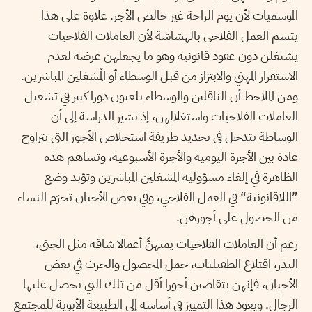
الموسميات لأن يوم الراحة غير خالص الأجر. علاوة على هذا
يتسم العمل الفلاحي بالهشاشة لأن العاملات الفلاحيات
يشتغلن دون عقود قانونية وهو ما يجعلهن عرضة لعدم
الاستقرار المهني والابتزاز من قبل الوسطاء أو المُشغلين المباشرين.
ومن الملاحظ أن الناقلين والوسطاء يلعبون دورا كبير في تشغيل
العاملات الفلاحيات واستغلالهن، إذ تشير الدراسة إلى أن
الوساطة تتدخل في تحديد طريقة استخلاص الأجور التي تتراوح
عادة بين الأجرة اليومية والأجرة الأسبوعية، وتساهم هذه
الظاهرة في إلغاء مسؤولية المشغلين المباشرين وتؤبد وضع
”اللاقانونية“ في العمل الفلاحي، وفي بعض الأحيان تحرَم النساء
من الحصول على أجورهن.
رغم أن العاملات الفلاحيات يمتهنَّ أعمالا شاقة مثل الجني،
البذر، اقتلاع الطفيليات، حمل المحصول والحرث في بعض
الأحيان، فإنهن يتقاضين أجورا أقل من تلك التي يحصل عليها
الرجال. ويعود هذا التمييز في أساسه إلى الطبيعة الأبوية للمجتمع