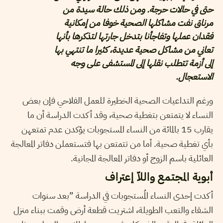
حتى في حالات حرجة. ومن ذلك حالة سيدة من
مرناق نفت مشاكلها الصحية خوفا من إمكانية
فقدان عملها وتفاجأنا بتدخل جارتها لتذكرها بأنها
تعاني من مشاكل صحية عديدة، كثيرا ما تنتهي بها
إلى أزمة تتطلب نقلها إلى المستشفى على وجه
الاستعجال.
ورغم التداعيات الصحية الخطيرة للعمل الفلاحي فإن بعض
النساء لا يتمتعن بتغطية صحية، وقد أكدت الدراسة أن ما
يقارب 15 بالمائة من النساء المستجوبات يؤكدن عدم تمتعهن
بأي تغطية صحية. أما من تتمتعن بها فتستعملن دفاتر المعالجة
العائلية باسم الزوج أو دفاتر المعالجة المجانية.
أبوية المجتمع واللاّ إعتراف
أكدت إحدى النساء المُستجوبات في الدراسة ”بعد سنوات
الشقاء والتعب الطويلة، اشتريت قطعة أرض وقمت ببناء منزل