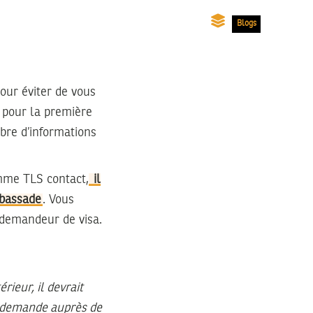
Blogs
pour éviter de vous
n pour la première
mbre d’informations
mme TLS contact,
il
mbassade
. Vous
t demandeur de visa.
ieur, il devrait
e demande auprès de