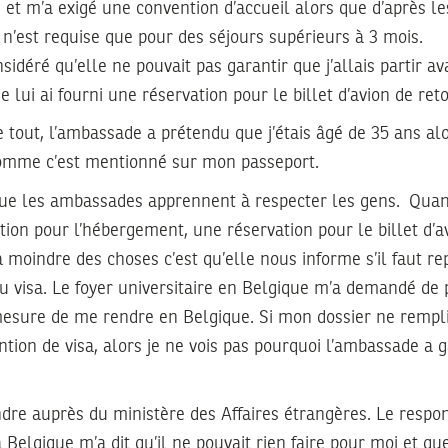
e et m’a exigé une convention d’accueil alors que d’après les
 n’est requise que pour des séjours supérieurs à 3 mois.
sidéré qu’elle ne pouvait pas garantir que j’allais partir a
e lui ai fourni une réservation pour le billet d’avion de reto
 tout, l’ambassade a prétendu que j’étais âgé de 35 ans alo
omme c’est mentionné sur mon passeport.
que les ambassades apprennent à respecter les gens. Quan
ion pour l’hébergement, une réservation pour le billet d’a
 moindre des choses c’est qu’elle nous informe s’il faut re
du visa. Le foyer universitaire en Belgique m’a demandé de
 mesure de me rendre en Belgique. Si mon dossier ne rempli
ention de visa, alors je ne vois pas pourquoi l’ambassade a
ndre auprès du ministère des Affaires étrangères. Le resp
 Belgique m’a dit qu’il ne pouvait rien faire pour moi et que