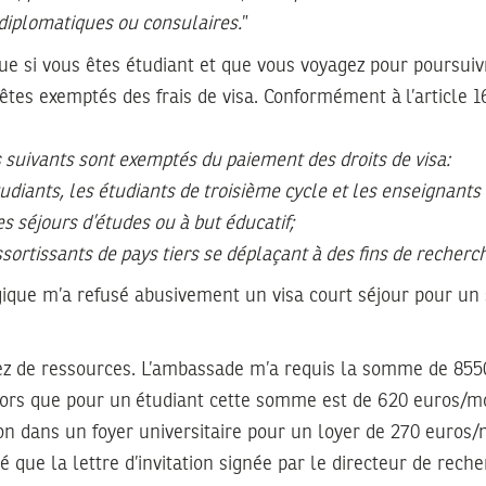
diplomatiques ou consulaires.
”
e si vous êtes étudiant et que vous voyagez pour poursuiv
 êtes exemptés des frais de visa. Conformément à
l’article 
suivants sont exemptés du paiement des droits de visa:
étudiants, les étudiants de troisième cycle et
les enseignant
s séjours d’études ou à but éducatif;
ssortissants de pays tiers se déplaçant à des
fins de recherc
ique m’a refusé abusivement un visa court séjour pour un
ssez de ressources. L’ambassade m’a requis la somme de 85
lors que pour un étudiant cette somme est de 620 euros/moi
on dans un foyer universitaire pour un loyer de 270 euros/
é que la lettre d’invitation signée par le directeur de rech