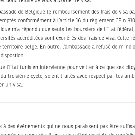
et donc refuse de vous accorder le visa.
bassade de Belgique le remboursement des frais de visa pa
xemptés conformément à l’article 16 du règlement CE n 810
que m’a répondu que seuls les boursiers de l’Etat fédéral, 
ersités accréditées sont exonérés des frais de visa. Cette rè
 territoire belge. En outre, l’ambassade a refusé de m’indiqu
dispostion.
ue l’Etat tunisien intervienne pour veiller à ce que ses cito
ts du troisième cycle, soient traités avec respect par les a
r un visa.
s
s à des événements qui ne nous paraissent pas être suffi