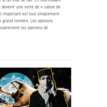
 à cet état de fait. En fournissant
t devenir une sorte de « caisse de
st important est tout simplement
us grand nombre. Les opinions
essairement les opinions de