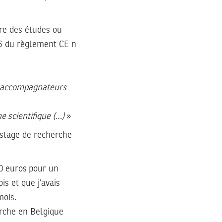
re des études ou
16 du règlement CE n
s accompagnateurs
he scientifique (…)
»
 stage de recherche
50 euros pour un
s et que j’avais
mois.
erche en Belgique