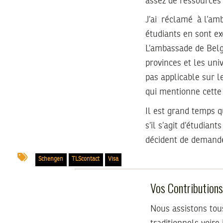
assez de ressources 
J’ai réclamé à l’am
étudiants en sont e
L’ambassade de Belgi
provinces et les univ
pas applicable sur le
qui mentionne cette 
Il est grand temps q
s’il s’agit d’étudian
décident de demande
Schengen
TLScontact
Visa
Vos Contribution
Nous assistons tou