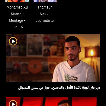
Mohamed Ali
Thameur
Mansali
Mekki
Montage
-
Journaliste
Images
مهرجان تويزة نافذة للأمل والتحدي، حوار مع يسري الدهواثي