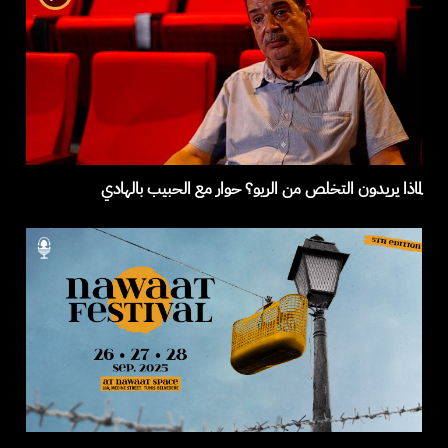
لماذا يريدون التخلص من الريو؟ حوار مع الحبيب بالهادي