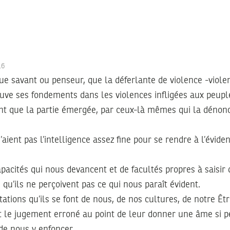
016
que savant ou penseur, que la déferlante de violence -violen
ouve ses fondements dans les violences infligées aux peupl
nt que la partie émergée, par ceux-là mêmes qui la dénonc
’aient pas l’intelligence assez fine pour se rendre à l’évid
pacités qui nous devancent et de facultés propres à saisir d
qu’ils ne perçoivent pas ce qui nous paraît évident.
ntations qu’ils se font de nous, de nos cultures, de notre Ê
c et le jugement erroné au point de leur donner une âme si 
de nous y enfoncer.