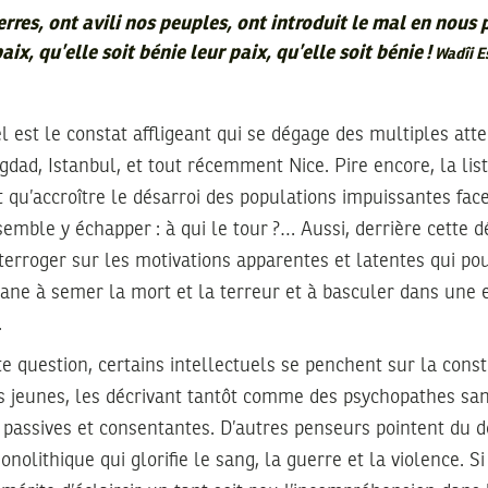
erres, ont avili nos peuples, ont introduit le mal en nous p
ix, qu’elle soit bénie leur paix, qu’elle soit bénie !
Wadîi E
 est le constat affligeant qui se dégage des multiples atten
gdad, Istanbul, et tout récemment Nice. Pire encore, la list
t qu’accroître le désarroi des populations impuissantes face 
emble y échapper : à qui le tour ?… Aussi, derrière cette d
’interroger sur les motivations apparentes et latentes qui p
ne à semer la mort et la terreur et à basculer dans une 
.
e question, certains intellectuels se penchent sur la const
s jeunes, les décrivant tantôt comme des psychopathes san
passives et consentantes. D’autres penseurs pointent du d
nolithique qui glorifie le sang, la guerre et la violence. Si