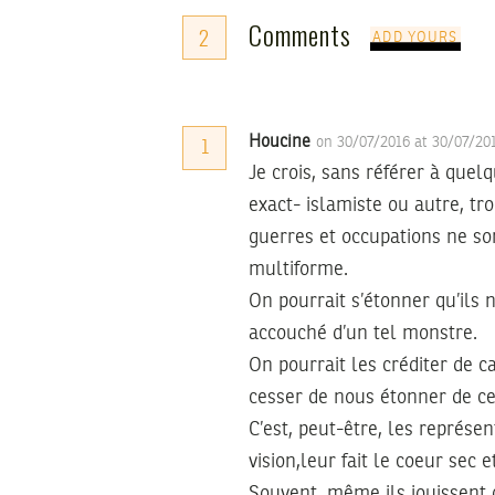
Comments
2
ADD YOURS
Houcine
on 30/07/2016 at 30/07/2
1
Je crois, sans référer à quel
exact- islamiste ou autre, tr
guerres et occupations ne so
multiforme.
On pourrait s’étonner qu’ils n
accouché d’un tel monstre.
On pourrait les créditer de ca
cesser de nous étonner de ce 
C’est, peut-être, les représe
vision,leur fait le coeur se
Souvent, même ils jouissent 