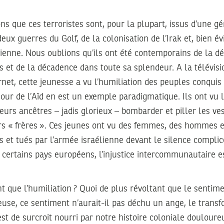
ons que ces terroristes sont, pour la plupart, issus d’une gé
ux guerres du Golf, de la colonisation de l’Irak et, bien 
nienne. Nous oublions qu’ils ont été contemporains de la dé
 et de la décadence dans toute sa splendeur. A la télévisi
rnet, cette jeunesse a vu l’humiliation des peuples conquis 
ur de l’Aïd en est un exemple paradigmatique. Ils ont vu 
leurs ancêtres – jadis glorieux – bombarder et piller les ve
urs « frères ». Ces jeunes ont vu des femmes, des hommes e
és et tués par l’armée israélienne devant le silence compl
 certains pays européens, l’injustice intercommunautaire est
t que l’humiliation ? Quoi de plus révoltant que le sentimen
euse, ce sentiment n’aurait-il pas déchu un ange, le trans
 est de surcroit nourri par notre histoire coloniale douloure