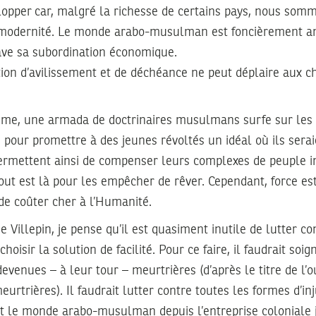
lopper car, malgré la richesse de certains pays, nous som
odernité. Le monde arabo-musulman est foncièrement ant
rave sa subordination économique.
tion d’avilissement et de déchéance ne peut déplaire aux c
sme, une armada de doctrinaires musulmans surfe sur les f
e pour promettre à des jeunes révoltés un idéal où ils sera
 permettent ainsi de compenser leurs complexes de peuple i
ut est là pour les empêcher de rêver. Cependant, force es
 de coûter cher à l’Humanité.
illepin, je pense qu’il est quasiment inutile de lutter co
choisir la solution de facilité. Pour ce faire, il faudrait soig
devenues – à leur tour – meurtrières (d’après le titre de l
urtrières). Il faudrait lutter contre toutes les formes d’inj
t le monde arabo-musulman depuis l’entreprise coloniale j