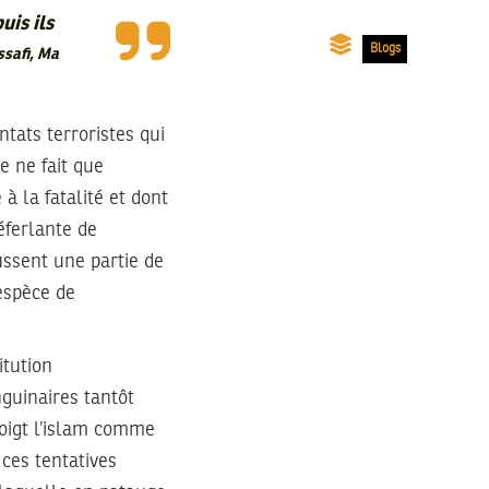
uis ils
Blogs
ssafi, Ma
tats terroristes qui
e ne fait que
à la fatalité et dont
éferlante de
oussent une partie de
espèce de
itution
guinaires tantôt
oigt l’islam comme
 ces tentatives