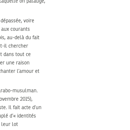
 laquelle on patauge,
 dépassée, voire
 aux courants
is, au-delà du fait
ut-il chercher
et dans tout ce
uer une raison
chanter l’amour et
de arabo-musulman.
ovembre 2015),
e. Il fait acte d’un
lé d’« identités
 leur lot