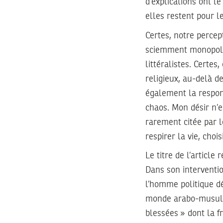
d’explications ont l
elles restent pour l
Certes, notre percep
sciemment monopoli
littéralistes. Certes
religieux, au-delà d
également la respons
chaos. Mon désir n’e
rarement citée par l
respirer la vie, choi
Le titre de l’articl
Dans son interventio
l’homme politique dé
monde arabo-musulma
blessées » dont la f