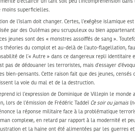
e mérite d’éclaircir un tant soit peu l’incompréhension dans
e moins superficielles.
tion de l’islam doit changer. Certes, l’exégèse islamique est
sée par des Oulémas peu scrupuleux ou bien appartenant
, ces jeunes sont des « monstres assoiffés de sang ». Toutefo
es théories du complot et au-delà de l’auto-flagellation, fa
abilité de l’« Autre » dans ce dangereux repli identitaire 
st pas de dédouaner les terroristes, mais d’essayer d’évoq
es bien-pensants. Cette raison fait que des jeunes, censés 
sissent la voie du mal et de la destruction.
e reprend ici l’expression de Dominique de Villepin le mon
n, lors de l’émission de Frédéric Taddeï
Ce soir ou jamais
(n
nonce la réponse militaire face à la problématique terrorist
n complexe, en retard par rapport à la modernité et peup
rustration et la haine ont été alimentées par les guerres et