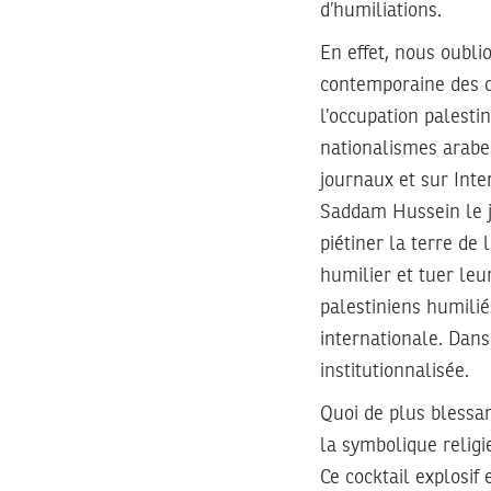
d’humiliations.
En effet, nous oubli
contemporaine des de
l’occupation palesti
nationalismes arabes
journaux et sur Inte
Saddam Hussein le jo
piétiner la terre de 
humilier et tuer le
palestiniens humili
internationale. Dans
institutionnalisée.
Quoi de plus blessan
la symbolique religi
Ce cocktail explosif