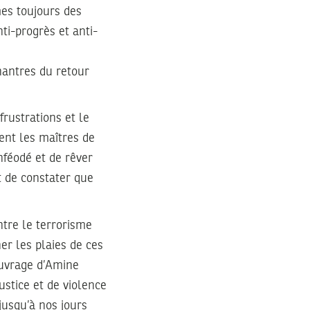
mes toujours des
i-progrès et anti-
hantres du retour
rustrations et le
ient les maîtres de
nféodé et de rêver
t de constater que
ntre le terrorisme
ner les plaies de ces
’ouvrage d’Amine
ustice et de violence
usqu’à nos jours