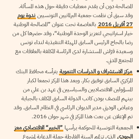
المصالحة دون أن يقدم معطيات دقيقة حول هذه المسألة.
وقد سبق أن نظمت جمعية البرلمانيين التونسيين
ندوة يوم
27 أفريل 2016
بالعاصمة تحت عنوان ”المصالحة الوطنية
خيار استراتيجي لتعزيز الوحدة الوطنية“، وقد حضرها كل من
رضا بالحاج الرئيس السابق للهيئة التنفيذية لنداء تونس
وسعيدة قرّاش المستشارة لدى الرئاسة المكلفة بالعلاقات مع
المجتمع المدني.
مركز الاستشراف و الدراسات التنموية
يترأسه محافظ البنك
المركزي السابق توفيق بكار. ويعد هذا المركز تجمعا لكبار
المسؤولين الاقتصاديين والسياسيين في عهد بن علي من
بينهم المنصف بودن كاتب الدولة السابق المكلف بالجباية
وعياض الودرني مدير الديوان الرئاسي في النظام السابق. وقد
تم الإعلان عن بعث هذا المركز في شهر جوان 2016.
الجمعية التونسية للحوكمة يرأسها
”الخبير“ الاقتصادي معز
الجودي
الذي تزعّم السنة الفارطة حملة الدعاية لمشروع