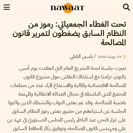
تحت الغطاء الجمعياتي: رموز من
النظام السابق يضغطون لتمرير قانون
المصالحة
/
ياسين النابلي
29
جويلية
2016
تميزت جلسة لجنة التشريع العام التي انعقدت يوم أمس
بالتوتر، تزامنا مع استئناف النقاش حول مشروع قانون
المصالحة الاقتصادية والمالية والاستماع لآراء عدد من منظمات
المجتمع المدني الناشطة في مجال العدالة الانتقالية والمهتمة
بقضية المصالحة. وقد عبر بعض النواب والنشطاء الذين واكبوا
الجلسة عن استياءهم من حضور بعض رموز النظام السابق
على غرار فتحي عبد الناظر رئيس المجلس الدستوري في عهد بن
علي ومهندس قانون المصالحة، وتوفيق بكار المحافظ السابق