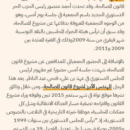
قانون المصالحة. وقد تحدث أحمد منصور رئيس الحزب الحر
الدستوري الجديد باسم الجمعية في جلسة يوم أمس، وهو
من الوجوه التجمعية المعروفة بدفاعها عن مشروع المصالحة،
وقد سبق أن ترأس هيئة الخبراء المحاسبين بالبلاد التونسية
شهر فيفري من سنة 2009وذلك في الفترة الممتدة بين
2009 و2011.
بالإضافة إلى الحضور الجمعياتي للمدافعين عن مشروع قانون
المصالحة، شهدت جلسة أمس حضورا غير مفهوم لرئيس
المجلس الدستوري في عهد بن علي، فتحي عبد الناظر. يعد هذا
الرجل
المهندس الأبرز لمشروع قانون المصالحة
، ومن خلال وثائق
نشرها موقع نواة في شهر سبتمبر 2015 تبين وقوفه وراء مشروع
القانون واقتراحه تصفية مسار العدالة الانتقالية وشل كل
ممكنات المحاسبة، موظفا خبرته التاريخية في التلاعب بالنصوص
الدستورية، إذ ”ترأس المجلس الدستوري بين سنوات 1999
و2005، وصادق حينها على تعديل الفصل 39 من الدستور