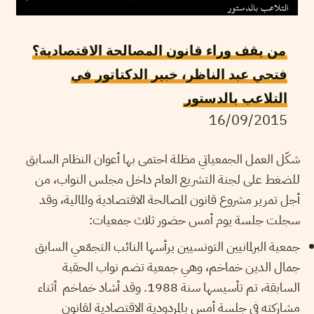
من يقف وراء قانون المصالحة الاقتصادية؟
فتحي عبد الناظر، خبير الدكتاتور في
التلاعب بالدستور
16/09/2015
شكّل العمل الجمعياتي مظلة احتمى بها أعوان النظام السابق
للضغط على لجنة التشريع العام داخل مجلس النواب، من
أجل تمرير مشروع قانون المصالحة الاقتصادية والمالية، وقد
سجلت جلسة يوم أمس حضور ثلاث جمعيات:
جمعية البرلمانيين التونسيين يرأسها النائب التجمّعي السابق
جمال الدين خماخم، وهي جمعية تضم نواب الحقبة
السابقة، تم تأسيسها سنة 1988. وقد أشاد خماخم أثناء
مشاركته في جلسة أمس بالمردودية الاقتصادية لقانون