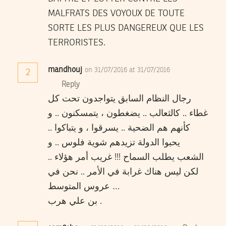
MALFRATS DES VOYOUX DE TOUTE
SORTE LES PLUS DANGEREUX QUE LES
TERRORISTES.
mandhouj
on 31/07/2016 at 31/07/2016
2
Reply
رجال النظام السابق يتواجدون تحت كل
غطاء .. كالثعالب .. يضغطون ، يتمسكنون .. و
كأنهم هم الضحية .. يسرقوا ، و يتباكوا ..
يحبوا الدولة تزيدهم شوية فلوس .. و
الشعب يطلب السماح !!! غريب أمر هؤلاء ..
لكن ليس هناك غرابة في الأمر .. نحن في
عروس المتوسط …
بن علي هرب .