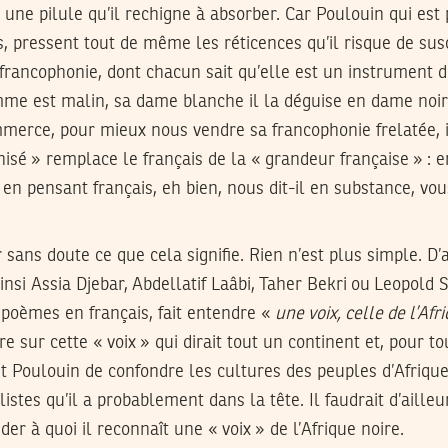
 une pilule qu’il rechigne à absorber. Car Poulouin qui est
s, pressent tout de même les réticences qu’il risque de susc
francophonie, dont chacun sait qu’elle est un instrument 
omme est malin, sa dame blanche il la déguise en dame noi
erce, pour mieux nous vendre sa francophonie frelatée, il
nisé » remplace le français de la « grandeur française » : e
, en pensant français, eh bien, nous dit-il en substance, vo
ans doute ce que cela signifie. Rien n’est plus simple. D’aut
insi Assia Djebar, Abdellatif Laâbi, Taher Bekri ou Leopold
 poèmes en français, fait entendre «
une voix, celle de l’Afr
e sur cette « voix » qui dirait tout un continent et, pour tou
 Poulouin de confondre les cultures des peuples d’Afrique
istes qu’il a probablement dans la tête. Il faudrait d’ailleu
er à quoi il reconnaît une « voix » de l’Afrique noire.