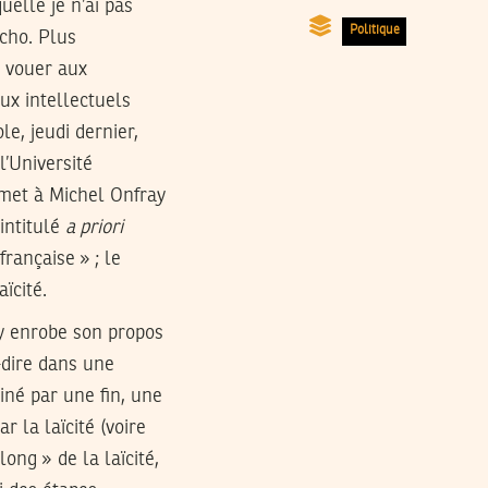
uelle je n’ai pas
Politique
écho. Plus
, vouer aux
eux intellectuels
le, jeudi dernier,
l’Université
rmet à Michel Onfray
intitulé
a priori
rançaise » ; le
ïcité.
ay enrobe son propos
à-dire dans une
né par une fin, une
r la laïcité (voire
long » de la laïcité,