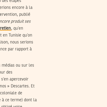
i des étapes
erions encore à la
ervention, publié
encore produit ses
retien
, qu’en
t en Tunisie qu’on
aison, nous serions
ance par rapport à
s médias ou sur les
our des
 s’en apercevoir
nos » Descartes. Et
 coloniale de
e à ce terme) dont la
 obligé voire