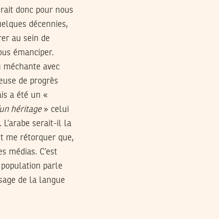
girait donc pour nous
uelques décennies,
er au sein de
ous émanciper.
eu méchante avec
teuse de progrès
ais a été un «
’un héritage
» celui
’arabe serait-il la
it me rétorquer que,
es médias. C’est
 population parle
usage de la langue