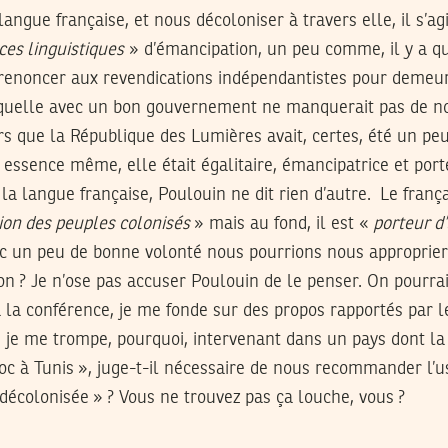
langue française, et nous décoloniser à travers elle, il s’a
ces linguistiques
» d’émancipation, un peu comme, il y a q
 renoncer aux revendications indépendantistes pour demeur
laquelle avec un bon gouvernement ne manquerait pas de n
ors que la République des Lumières avait, certes, été un p
essence même, elle était égalitaire, émancipatrice et por
la langue française, Poulouin ne dit rien d’autre. Le franç
ion des peuples colonisés
» mais au fond, il est «
porteur d
 un peu de bonne volonté nous pourrions nous approprier. L
on ? Je n’ose pas accuser Poulouin de le penser. On pourra
à la conférence, je me fonde sur des propos rapportés par l
si je me trompe, pourquoi, intervenant dans un pays dont la
 Doc à Tunis », juge-t-il nécessaire de nous recommander l’
« décolonisée » ? Vous ne trouvez pas ça louche, vous ?