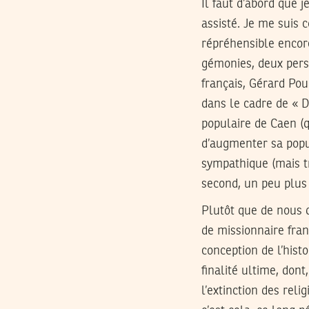
Il faut d’abord que j
assisté. Je me suis c
répréhensible encore
gémonies, deux perso
français, Gérard Poul
dans le cadre de « D
populaire de Caen (q
d’augmenter sa popul
sympathique (mais tr
second, un peu plus 
Plutôt que de nous d
de missionnaire franç
conception de l’his
finalité ultime, dont
l’extinction des reli