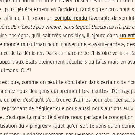
périple qui aurait commencé avec Descartes et aurait franch
et plus généralement en Occident, tandis que nous, nous s
 affirme-t-il, selon un
compte-rendu
favorable de son int
où le JE n’existe pas encore, dans lequel Descartes n’a pas 
ire nos égos, qu’il sait très sensibles, il ajoute dans
un ent
 le monde musulman pour trouver une « avant-garde », c’es
ance de la dénicher. Dans la marche de l’Histoire vers la R
apport aux Etats pleinement séculiers ou laïcs mais en av
ulmans. Ouf !
e, c’est que, comme on peut le constater dans certains de no
y a chez nous des gens qui prennent les insultes d’Onfray p
e du pire, c’est qu’il s’en trouve d’autres pour abonder sans
i reprochant de négliger que nous aussi nous aurions eu « 
re, c’est que la majorité d’entre nous partage la conception
lisation du « progrès » (quel qu’en soit le sens qu’on donn
t répandue généreusement, par l’Europe, serait le passage