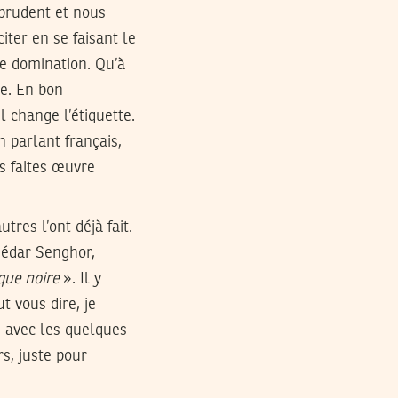
 prudent et nous
iter en se faisant le
de domination. Qu’à
re. En bon
 change l’étiquette.
n parlant français,
us faites œuvre
res l’ont déjà fait.
 Sédar Senghor,
ique noire
». Il y
t vous dire, je
 avec les quelques
rs, juste pour