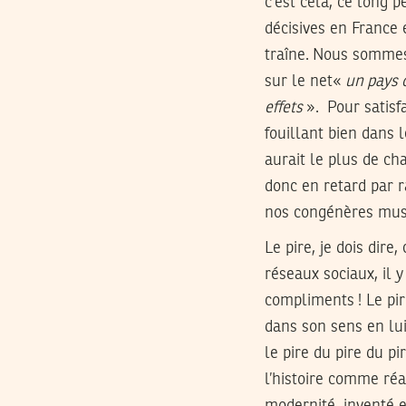
c’est cela, ce long 
décisives en France 
traîne. Nous sommes,
sur le net«
un pays 
effets
». Pour satisfa
fouillant bien dans
aurait le plus de ch
donc en retard par r
nos congénères mus
Le pire, je dois dir
réseaux sociaux, il 
compliments ! Le pir
dans son sens en lu
le pire du pire du pi
l’histoire comme réa
modernité, inventé e