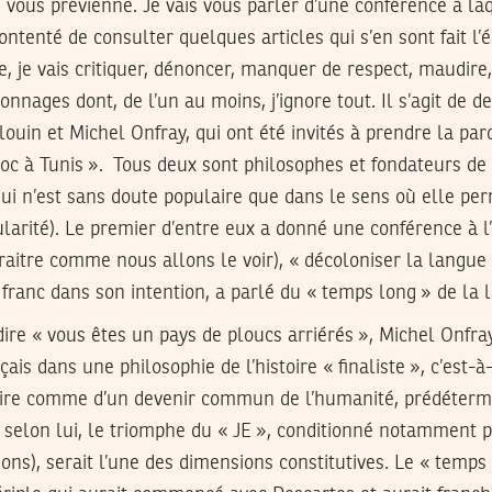
e vous prévienne. Je vais vous parler d’une conférence à laq
ontenté de consulter quelques articles qui s’en sont fait l’
, je vais critiquer, dénoncer, manquer de respect, maudire
nnages dont, de l’un au moins, j’ignore tout. Il s’agit de d
ouin et Michel Onfray, qui ont été invités à prendre la paro
oc à Tunis ». Tous deux sont philosophes et fondateurs de 
ui n’est sans doute populaire que dans le sens où elle pe
arité). Le premier d’entre eux a donné une conférence à l’
aitre comme nous allons le voir), « décoloniser la langue f
franc dans son intention, a parlé du « temps long » de la la
ire « vous êtes un pays de ploucs arriérés », Michel Onfr
ais dans une philosophie de l’histoire « finaliste », c’est-
toire comme d’un devenir commun de l’humanité, prédétermi
, selon lui, le triomphe du « JE », conditionné notamment pa
gions), serait l’une des dimensions constitutives. Le « temps 