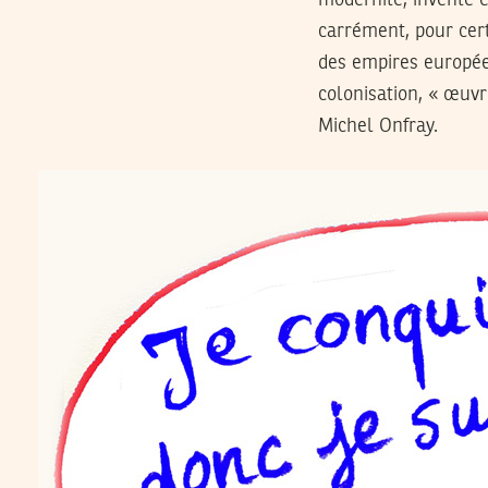
carrément, pour cert
des empires européen
colonisation, « œu
Michel Onfray.