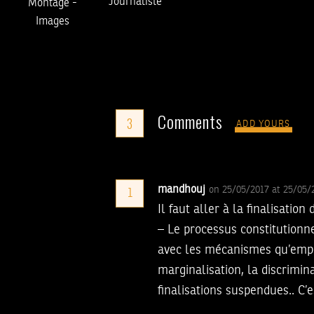
Journaliste
Montage
-
Images
Comments
3
ADD YOURS
mandhouj
on 25/05/2017 at 25/05
1
Il faut aller à la finalisati
– Le processus constitutionne
avec les mécanismes qu’emplo
marginalisation, la discrimina
finalisations suspendues.. C’