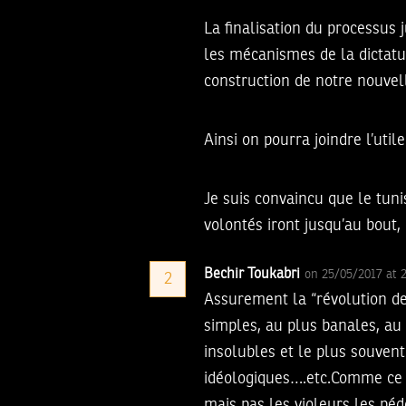
La finalisation du processus j
les mécanismes de la dictature
construction de notre nouvel
Ainsi on pourra joindre l’util
Je suis convaincu que le tuni
volontés iront jusqu’au bout,
Bechir Toukabri
on 25/05/2017 at 
2
Assurement la “révolution de 
simples, au plus banales, au
insolubles et le plus souvent
idéologiques….etc.Comme ce p
mais pas les violeurs les pé