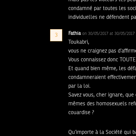
condamné par toutes les socié
individuelles ne défendent p
Fathia
on 30/05/2017 at 30/05/201
3
Toukabri,
vous ne craignez pas d’affir
Vous connaissez donc TOUTES 
Et quand bien même, les défav
condamneraient effectivement
par la loi.
Savez vous, cher ignare, que 
mêmes des homosexuels refoul
couardise ?
Qu’importe à la Société qui 