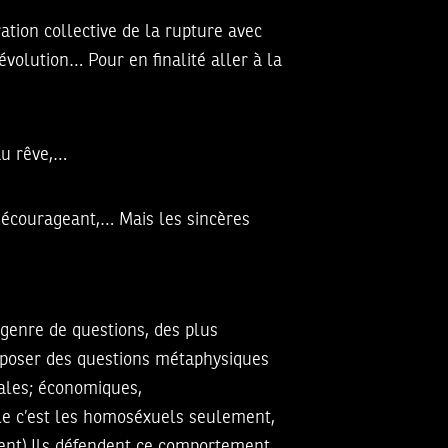
ration collective de la rupture avec
révolution… Pour en finalité aller à la
 au rêve,…
 décourageant,… Mais les sincères
 genre de questions, des plus
e poser des questions métaphysiques
iales; économiques,
le c’est les homoséxuels seulement,
bent).Ils défendent ce comportement