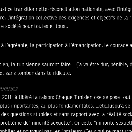
ustice transitionnelle-réconciliation nationale, avec l’intég
, l’intégration collective des exigences et objectifs de la 
le société pour toutes et tous…
e à l’agréable, la participation à l’émancipation, le courage
sien, la tunisienne sauront faire… Ça va être dur, pénible,
 et sans tomber dans le ridicule.
25/05/2017
2011″ à libéré la raison: Chaque Tunisien ose se pose tout
 plus importantes; au plus fondamentales…..etc.Jusqu’à s
 des questions stupides et sans rapport avec la réalité soc
roblème de”minorité sexuelle”. Or cette “minorité sexuel
dophiles et pourquoi pas les “braleurs (Ceux qui se mastur