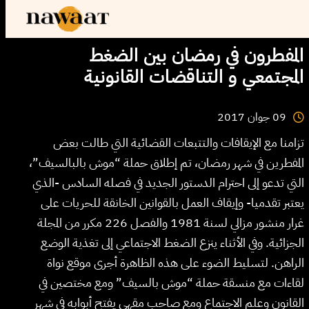
المفطرون في رمضان بين الضغط
المجتمعي و التناقضات القانونية
2017
جوان
09
تزامنا مع الإيقافات والتتبعات القضائية التي طالت بعض
المفطرين في شهر رمضان، تم إطلاق حملة “موش بالبالسيف”،
التي تدعو إلى احترام الدستور الجديد في فصله السادس -الذي
يعتبر تقدميا- وإيقاف العمل بالقوانين الخانقة للحريات على
غرار منشور مزالي لسنة 1981 والفصل 226 مكرر من المجلة
الجزائية. وفي الأثناء ينزع الضغط الاجتماعي إلى تغذية الوضع
الراهن. لتسليط الضوء على هذه الظاهرة أجرى موقع نواة
لقاءات مع منسقة حملة “موش بالسيف” ومع مختصين في
القانون وعلم الاجتماع ومع صاحب مقهى يفتح أبوابه في شهر