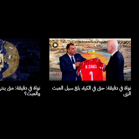
نواة في دقيقة: حتى في الكرة، بلغ سيل العبث
نواة في دقيقة: متى ينت
الزبى
والعبث؟