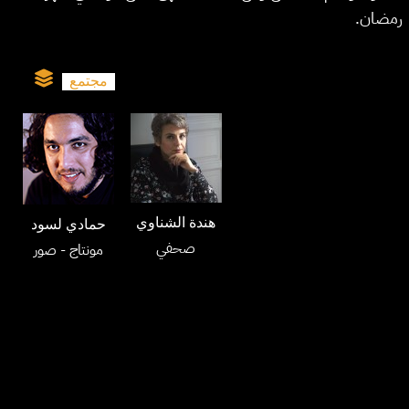
رمضان.
مجتمع
هندة الشناوي
حمادي لسود
صحفي
مونتاج
- صور