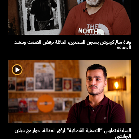
وفاة سالم كرموص بسجن المسعدين، العائلة ترفض الصمت وتنشد
الحقيقة
السلطة تمارس ”التصفية القضائية“ لمرفق العدالة، حوار مع غيلان
الجلاصي