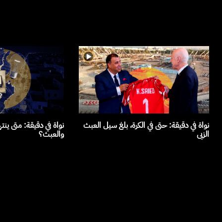
نواة في دقيقة: حتى في الكرة، بلغ سيل العبث
نواة في دقيقة: متى ينت
الزبى
والعبث؟