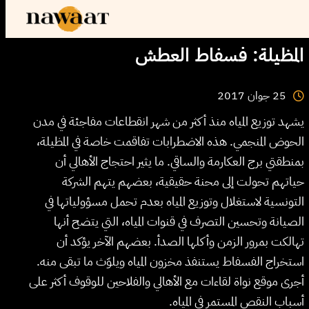
المظيلة: فسفاط العطش
2017
جوان
25
يشهد توزيع المياه منذ أكثر من شهر انقطاعات مفاجئة في مدن
الحوض المنجمي. هذه الاضطرابات تفاقمت خاصة في المظيلة،
بمنطقتي برج العكارمة والساقي. ما يثير احتجاج الأهالي أن
حياتهم تحولت إلى محنة حقيقية، بعضهم يتهم الشركة
التونسية لاستغلال وتوزيع المياه بعدم تحمل مسؤولياتها في
الصيانة وتحسين التصرف في قنوات المياه، التي يتضح أنها
تهالكت بمرور الزمن وأكلها الصدأ. بعضهم الآخر يؤكد أن
استخراج الفسفاط يستنفذ مخزون المياه ويلوّث ما تبقى منه.
أجرى موقع نواة لقاءات مع الأهالي والفلاحين للوقوف أكثر على
أسباب النقص المستمر في المياه.