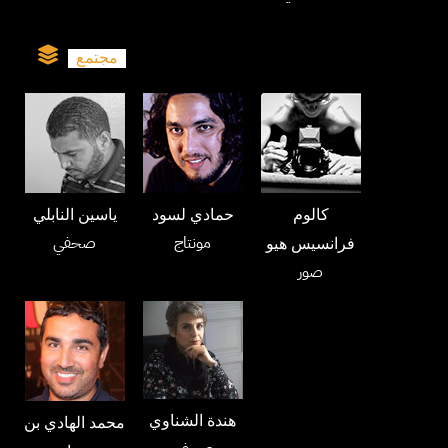
مجتمع
كالوم
حمادي لسود
ياسين النابلي
مونتاج
صحفي
فرانسيس هيو
صور
هندة الشناوي
محمد الهادي بن