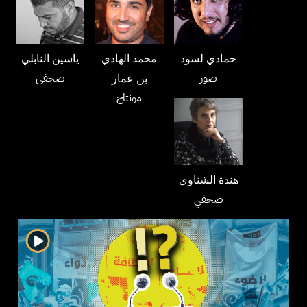
حمادي لسود
محمد الهادي
ياسين النابلي
صور
صحفي
بن عمار
مونتاج
هندة الشناوي
صحفي