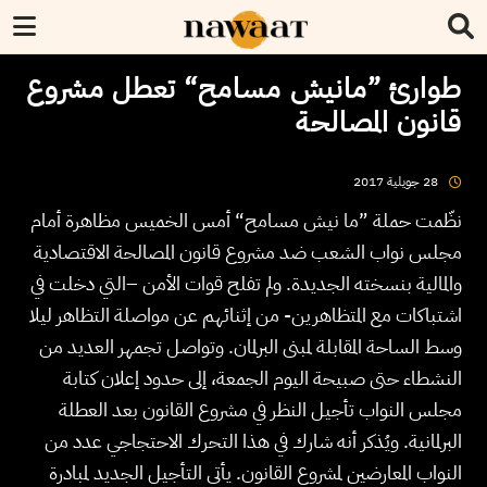
طوارئ ”مانيش مسامح“ تعطل مشروع
قانون المصالحة
2017
جويلية
28
نظّمت حملة ”ما نيش مسامح“ أمس الخميس مظاهرة أمام
مجلس نواب الشعب ضد مشروع قانون المصالحة الاقتصادية
والمالية بنسخته الجديدة. ولم تفلح قوات الأمن –التي دخلت في
اشتباكات مع المتظاهرين- من إثنائهم عن مواصلة التظاهر ليلا
وسط الساحة المقابلة لمبنى البرلمان. وتواصل تجمهر العديد من
النشطاء حتى صبيحة اليوم الجمعة، إلى حدود إعلان كتابة
مجلس النواب تأجيل النظر في مشروع القانون بعد العطلة
البرلمانية. ويُذكر أنه شارك في هذا التحرك الاحتجاجي عدد من
النواب المعارضين لمشروع القانون. يأتي التأجيل الجديد لمبادرة