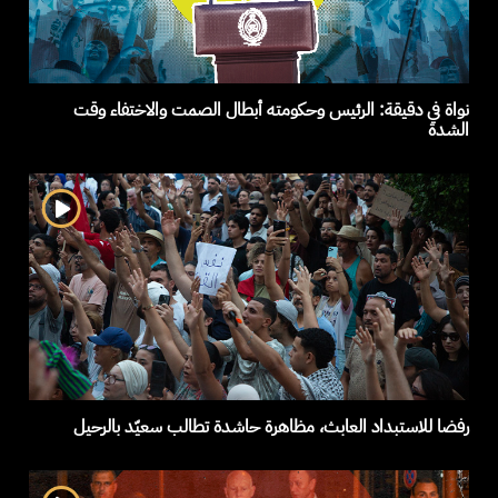
نواة في دقيقة: الرئيس وحكومته أبطال الصمت والاختفاء وقت
الشدة
رفضا للاستبداد العابث، مظاهرة حاشدة تطالب سعيّد بالرحيل