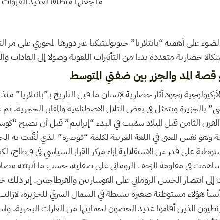
ما جعلها منطلقا لعديد الغزوات 
وء على أهمية “بانتلاريا” جيوبوليتيكيا عبر دورها المحوري على مر التار
كالا حضارية متعددة بدءا من التأثيرات اللغوية وصولا إلى العادات والت
أو قصة المد والجزر بين ضفتي المتوسط
كيولوجية وجود آثار حضارية لإنسان ما قبل التاريخ بـ”بانتلاريا” منذ ا
 بالجزيرة وتتمثل في بعض التلال الاصطناعية والمقابر الحجرية. ثم ع
قرن الثامن قبل الميلاد سمّيت في البدء “إيرانيم” قبل أن تصبح “كوسي
ية وهو نفس المعنى في اللغة العربية لكلمة “قوصرة” الذي لُقّبت به الج
توطنة على قدر من الاستقلالية إزاء مركز القرار السياسي في قرطاج، لك
اهمت في مقاومة الزحف الروماني على صقلية، حسب ما أثبتته مصادر
ارت إلى انتصار الجيش الروماني على القوساريين والقرطاجيين. إثر ذل
 أنشأ هؤلاء مستوطنة صغيرة نشيطة في الشمال الشرقي للجزيرة، لازالت بقا
يزنطيون الذين أقاموا عديد الحصون لحمايتها من الغارات البحرية. وا