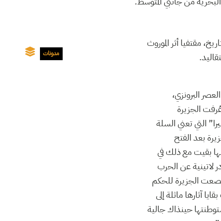
البحرية من جانبي المتوسط.
يخ، مقتفيا أثر الموروث
مدونات
قاليد.
لعصر البرونزي،
ُرفت الجزيرة
را” التي تعني السلة
زيرة بعد الفتح
نها بقيت مع ذلك في
 لاتينية عن الحرب
ك خصعت الجزيرة للحكم
يا آثارها ماثلة إلى
ستوطنتها حينذاك جالية