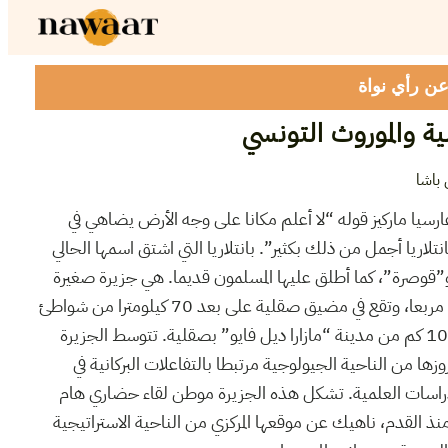
 عن رأي نواة
لية والموروث التونسي
 باشا
غارسيا ماركيز قوله “لا أعلم مكانا على وجه الأرض يضاهي في
تلاريا أجمل من ذلك بكثير”. بانتلاريا التي اشتق اسمها الحالي
و”قوصرة”، كما أطلق عليها المسلمون قديما. هي جزيرة صغيرة
تبلغ مساحتها حوالي 83 كيلومترا مربعا، وتقع في مضيق صقلية على بعد 70 كيلومترا من شواطئ
مدينة قليبية التونسية وحوالي 100 كم من مدينة “مازارا ديل فايو” بصقلية. تتوسط الجزيرة
زها من الناحية الجيولوجية مرتبطا بالتفاعلات البركانية في
دراسات العلمية. تشكل هذه الجزيرة موطن لقاء حضاري هام
ة منذ القدم، ناهيك عن موقعها المركزي من الناحية الاستراتيجية