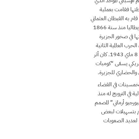
 الإسباني الموحد الذي
تها فقامت بعملية
قام به القبطان العثماني
“درغوث باشا” سنة 1553، قبل أن تسترجعها مجموعة فرسان مالطا مرة أخرى. لتتبع مملكة إيطاليا منذ سنة 1866
ها في صخور الجزيرة
لحرب العالمية الثانية
عملية إنزال بحري من قبل القوات الأمريكية التي حاصرت الجزيرة لمدة 35 يوما، ثم احتلتها يوم 8 ماي 1943. كان أثر
ر شريط دعائي أمريكي يسمّى “كومبات
 والحضاري للجزيرة.
 الخمسينات في القضاء
ية في الترويج له منذ
رجيو أرماني” المصمم
يام بتسهيلات لبعض
ب لعديد الصعوبات