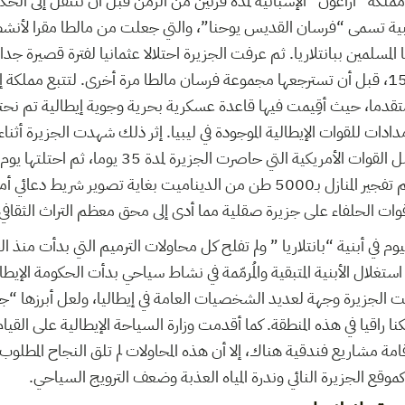
ملكة “أراغون” الإسبانية لمدة قرنين من الزمن قبل أن تنتقل إلى الحكم
ية تسمى “فرسان القديس يوحنا”، والتي جعلت من مالطا مقرا لأنشط
مسلمين ببانتلاريا. ثم عرفت الجزيرة احتلالا عثمانيا لفترة قصيرة جدا 
متقدما، حيث أقِيمت فيها قاعدة عسكرية بحرية وجوية إيطالية تم نحت
ادات للقوات الإيطالية الموجودة في ليبيا. إثر ذلك شهدت الجزيرة أثناء ا
هذه العملية مدمرا، إذ تم تفجير المنازل بـ5000 طن من الديناميت بغاية تصوي
ات الحلفاء على جزيرة صقلية مما أدى إلى محق معظم التراث الثقافي
اليوم في أبنية “بانتلاريا ” ولم تفلح كل محاولات الترميم التي بدأت منذ
استغلال الأبنية المتبقية والمُرمّمة في نشاط سياحي بدأت الحكومة الإيطال
لجزيرة وجهة لعديد الشخصيات العامة في إيطاليا، ولعل أبرزها “جيو
نا راقيا في هذه المنطقة. كما أقدمت وزارة السياحة الإيطالية على الق
إقامة مشاريع فندقية هناك، إلا أن هذه المحاولات لم تلق النجاح المطلو
موقع الجزيرة النائي وندرة المياه العذبة وضعف الترويج السياحي.