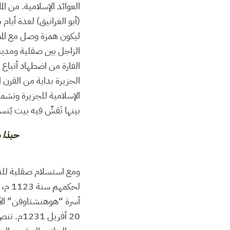
العوائد الإسلامية. من الم
(أبو الغرانيق) لعدة أيا
ليكون همزة وصل مع المم
الزاجل بين صقلية ومدين
الفارة من اضطهاد أتباع 
الجزيرة بداية من القرن
الإسلامية للجزيرة وتشم
بينها نَقشٌ فيه بيت يُن
حبذا من كانت له
لحكم
أسرة “هوهنشتاوفن” الألم
20 أفري