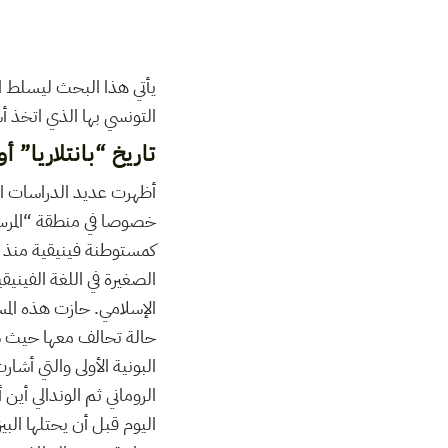
يأتي هذا البحث ليسلط الض
التونسي بها الذي اتخذ أش
تاريخ “بانتلاريا” 
أظهرت عديد الدراسات الأر
خصوصا في منطقة “المرسى”
كمستوطنة فينيقية منذ ال
الصغيرة في اللغة الفينيق
الإسلامي. حازت هذه المس
حالة تحالف معها حيث س
البونية الأولى والتي أش
الروماني ثم الوندالي أين
اليوم قبل أن يحتلها الب