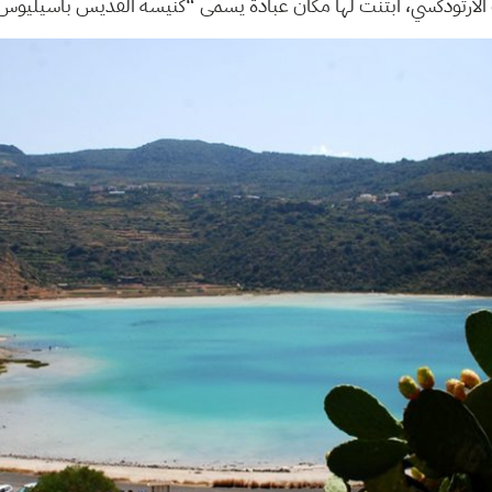
هب الأرثوذكسي، ابتنت لها مكان عبادة يسمى “كنيسة القديس باسيليوس