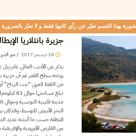
شورة بهذا القسم تعبّر عن رأي كاتبها فقط و لا تعبّر بالضرورة
جزيرة بانتلاريا الإيطا
18
ديسمبر
2017
/
خير الدين
يذكر عن الأديب العالمي غابرييل 
روعته سطح القمر غير أن جزيرة بان
من اللفظ العربي “بنت الرياح” أ
البحر الأبيض المتوسط، وقدكان برو
المنطقة حسب ما أثبتته عديد ال
بين القارتين الأوروبية والإفريقي