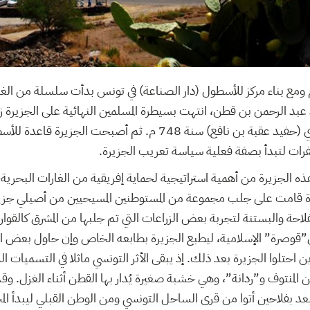
 بداية من سنة 707م ومع بناء مركز للأسطول (دار الصناعة) في تونس بدأت سلسلة من 
عبد الرحمن بن قطن، انتهت بسيطرة المسلمين النهائية على الجزيرة زم
الرحمان بن حبيب الفهري (حفيد عقبة بن نافع) سنة 748 م. ثم أصبحت ا
فرات لتبدأ بصفة فعلية سياسة تعريب الجزيرة.
هذه الجزيرة من أهمية استراتيجية لحماية إفريقية من الغارات البحرية 
ة قامت على جلب مجموعة من المستوطنين المسيحيين من أصيلي جزير
لفلاحة والبستنة لتجربة بعض الزراعات التي تم جلبها من المشرق كال
”قوصرة” الإسلامية، ليطبع الجزيرة بطابعه الخاص وإن حاول بعض الم
ذين احتلوا الجزيرة بعد ذلك. إذ يبقى الأثر التونسي ماثلا في التسميات ا
المنتوف و”ردانة”، وهي خشبة صغيرة يُدار بها القطن أثناء الغزل. 
بعد بفلاحين أتوا من قرى الساحل التونسي ومن الوطن القبلي ليبدأ الم