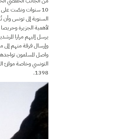
من الجانب الحفصي الحفا
10 سنوات ونصّت على 
السنوية إلى تونس وأن تُ
لأهمية الجزيرة وحريصا عل
يرسل إليهم مرارا المرشد
وإرسال فرقة منهم إلى م
واصل المسلمون تواجدهم 
التونسي وخاصة موانئ الح
1398.