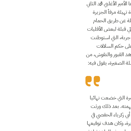
أمير الأغلبي محمد الثاني
تهيئة مرفأ الجزيرة
لة عن طريق الحمام
ئي قبلة لبعض الأقليات
 جربة، التي استوطنت
على حكم السلالات
هد القبور والنقوش، من
لة الصغيرة، يقول فيه:
يحية تستهدف قوصرة التي خضعت نهائيا
يق مهمته. بعد ذلك ورثت
بي زكرياء الحفصي في
جزيرة، وكان هدف توقيعها