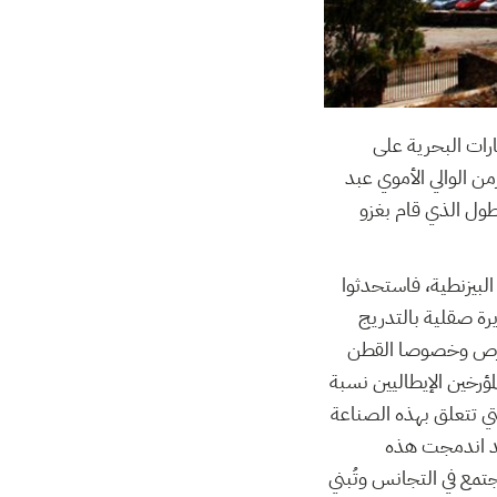
الغارات البحرية على
ن الوالي الأموي عبد
لجزيرة قاعدة للأسطول الذي قام بغزو
البيزنطية، فاستحدثوا
ة صقلية بالتدريج
قوارص وخصوصا القطن
ؤرخين الإيطاليين نسبة
لتي تتعلق بهذه الصناعة
وقد اندمجت هذه
جتمع في التجانس وتُبني