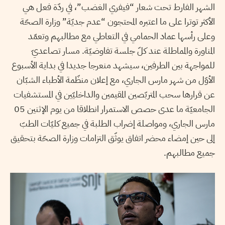
الشهر الفارط تحت شعار “فيفري الغضب”، في ردّة فعل هي
الأكثر توترا على ما اعتبره المحتجون “عدم جديّة” وزارة الصحّة
وعلى رأسها عماد الحمامي في التعاطي مع مطالبهم وتعمّد
المناورة والمماطلة عند كلّ جلسة تفاوضيّة. مسار تصاعديّ
للمواجهة بين الطرفين، سيشهد منعرجا جديدا في بداية الأسبوع
الأوّل من شهر مارس الجاري، مع إعلان منظّمة الأطباء الشبّان
عن قرارها سحب المتربّصين المقيمين والداخليّين في المستشفيات
الجامعيّة ما عدى حصص الاستمرار انطلاقا من يوم الإثنين 05
مارس الجاري، ومواصلة إضراب الطلبة في جميع كليّات الطبّ
إلى حين إمضاء محضر اتفاق يوثّق التزامات وزارة الصحّة بتحقيق
جميع مطالبهم.