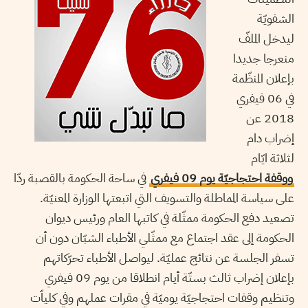
الشفويّة
ليدخل الملفّ
منعرجا جديدا
بإعلان المنظّمة
في 06 فيفري
2018 عن
إضراب دام
لثلاثة ايّام
ووقفة احتجاجيّة يوم 09 فيفري
في ساحة الحكومة بالقصبة ردّا
على سياسة المماطلة والتسويف التي اتبعتها الوزارة المعنيّة.
تصعيد دفع الحكومة ممثّلة في كاتبها العام ورئيس ديوان
الحكومة إلى عقد اجتماع مع ممثّلي الأطباء الشبّان دون أن
تسفر الجلسة عن نتائج عمليّة. ليواصل الأطباء تحرّكاتهم
بإعلان إضراب ثالث بستّة أيام انطلاقا من يوم 09 فيفري
وتنظيم وقفات احتجاجيّة يوميّة في مقرات عملهم وفي كلياّت