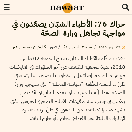
حراك 76: الأطباء الشبّان يصعّدون في
مواجهة تجاهل وزارة الصحّة
/
سميح الباجي عكاز
/
صور
:
كالوم فرانسيس هيو
03
مارس
2018
عقدت منظّمة الأطباء الشبّان، صباح الجمعة 02 مارس
2018، ندوة صحفية للكشف عن آخر التطوّرات في المفاوضات
مع وزارة الصحة، إضافة إلى الخطوات التصعيدية المرتقبة في
ظلّ ما أسمته المنظّمة “سياسة المماطلة” التي تنتهجها وزارة
الصحّة. هذا الملّف الذّي يتجاوز بعده النقابي أو الأكاديمي
يعكس في جانب منه تعقيدات القطاع الصحيّ العمومي الذي
يشهد مسارا تصاعديا من التدهور، في ظلّ نزيف هجرة
الإطارات الطبيّة نحو القطاع الخاصّ أو خارج البلاد.