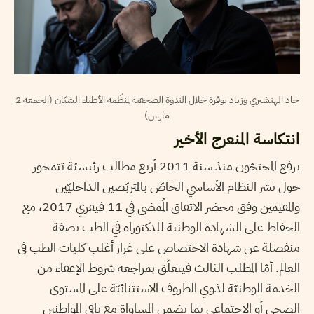
جاد الهنشيري وزياد بوقرة خلال الندوة الصحفية لمنظّمة الأطباء الشبّان (الجمعة 2
مارس)
انتكاسة المنعرج الأخير
يرفع المحتجّون منذ سنة 2011 أربع مطالب رئيسيّة تتمحور
حول نشر النظام الأساسي الخاصّ بالمتربّصين الداخليّين
والمقيمين وفق محضر الاتفاق المُمضى في 11 فيفري 2017، مع
الحفاظ على الشهادة الوطنية للدكتوراه في الطب بصفة
منفصلة عن شهادة الاختصاص على غرار أغلب كليات الطب في
العالم. أمّا المطلب الثالث فيتعلّق بمراجعة شروط الإعفاء من
الخدمة الوطنيّة لذوي الظروف الاستثنائيّة على المستوى
الصحي أو الاجتماعي بما يضمن المساواة مع باقي المواطنين