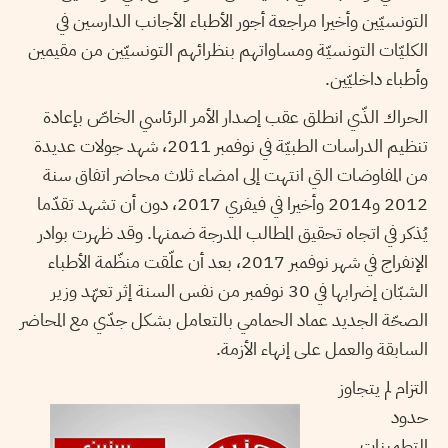
التونسيّين وأخيرا مراجعة أجور الأطباء الأجانب الدارسين في
الكليّات التونسيّة ومساواتهم بنظرائهم التونسيّين من مقيمين
وأطباء داخليّين.
الحراك الذّي انطلق عقب إصدار الأمر الرئاسي الخاصّ بإعادة
تنظيم الدراسات الطبيّة في نوفمبر 2011، شهد جولات عديدة
من المفاوضات التي انتهت إلى امضاء ثلاث محاضر اتفاق سنة
2012 و2014 وأخيرا في فيفري 2017، دون أن تشهد تقدّما
يُذكر في اتجاه تحقيق المطالب المدرجة ضمنها. وقد ظهرت بوادر
الإنفراج في شهر نوفمبر 2017، بعد أن علّقت منظّمة الأطباء
الشبّان إضرابها في 30 نوفمبر من نفس السنة إثر تعهّد وزير
الصحّة الجديد عماد الحمامي بالتعامل بشكل جدّي مع المحاضر
السابقة والعمل على إنهاء الأزمة.
التزام لم يتجاوز
حدود
التطمينات