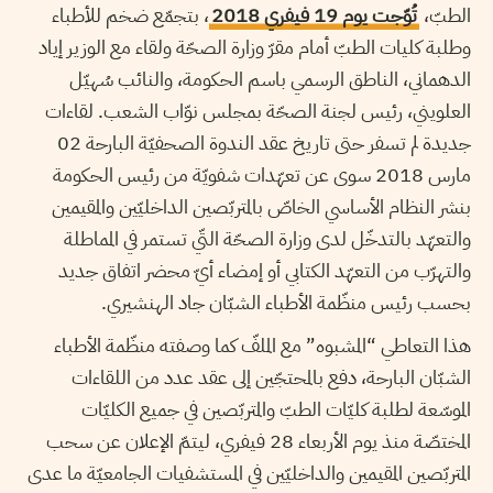
الطبّ،
تُوّجت يوم 19 فيفري 2018
، بتجمّع ضخم للأطباء
وطلبة كليات الطبّ أمام مقرّ وزارة الصحّة ولقاء مع الوزير إياد
الدهماني، الناطق الرسمي باسم الحكومة، والنائب سُهيّل
العلويني، رئيس لجنة الصحّة بمجلس نوّاب الشعب. لقاءات
جديدة لم تسفر حتى تاريخ عقد الندوة الصحفيّة البارحة 02
مارس 2018 سوى عن تعهّدات شفويّة من رئيس الحكومة
بنشر النظام الأساسي الخاصّ بالمتربّصين الداخليّين والمقيمين
والتعهّد بالتدخّل لدى وزارة الصحّة التّي تستمر في المماطلة
والتهرّب من التعهّد الكتابي أو إمضاء أيّ محضر اتفاق جديد
بحسب رئيس منظّمة الأطباء الشبّان جاد الهنشيري.
هذا التعاطي “المشبوه” مع الملفّ كما وصفته منظّمة الأطباء
الشبّان البارحة، دفع بالمحتجّين إلى عقد عدد من اللقاءات
الموسّعة لطلبة كليّات الطبّ والمتربّصين في جميع الكليّات
المختصّة منذ يوم الأربعاء 28 فيفري، ليتمّ الإعلان عن سحب
المتربّصين المقيمين والداخليّين في المستشفيات الجامعيّة ما عدى