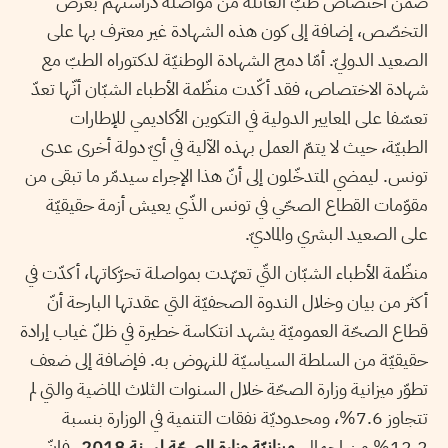
ضمن اختصاص طبّ العائلة من مواصلة دراستهم بغرض
التخصّص، إضافة إلى كون هذه الشهادة غير معترف بها على
الصعيد الدوليّ. أمّا دمج الشهادة الوطنيّة لدكتوراه الطبّ مع
شهادة الاختصاص، فقد أكّدت منظّمة الأطباء الشبّان أنّها تعدّ
تعسّفا على المعايير الدولية في التكوين الأكاديمي للإطارات
الطبيّة، حيث لا يتمّ العمل بهذه الآلية في أيّ دولة أخرى عدى
تونس. ليمضي المتدخّلون إلى أنّ هذا الإجراء سيدمّر ما تبقى من
مقوّمات القطاع الصحّي في تونس الذّي يعيش أزمة حقيقيّة
على الصعيد البشري والماديّ.
منظّمة الأطباء الشبّان التّي تعهّدت بمواصلة تحرّكاتها، أكدّت في
أكثر من بيان وخلال الندوة الصحفيّة التي عقدتها البارحة أنّ
قطاع الصحّة العموميّة يشهد انتكاسة خطيرة في ظلّ غياب إرادة
حقيقيّة من السلطة السياسيّة للنهوض به. فإضافة إلى ضعف
تطوّر ميزانية وزارة الصحّة خلال السنوات الثلاث الماضية والتي لم
تتجاوز 7.6%، ومحدوديّة نفقات التنمية في الوزارة بنسبة
12.2% من إجمالي
ميزانيّة وزارة الصحّة لسنة 2018
، فإنّ