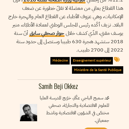
هذا القطاع يعاني من معضلة لا تقلّ خطورة عن ضعف
الإمكانيات، وهي عزوف الأطباء عن القطاع العام والهجرة خارج
البلاد. نزيف أكّده رئيس المجلس الوطني لعمادة الأطبّاء، منير
يوسف مقني، الذّي كشف خلال
حوار صحفي سابق
أنّ سنة
2018 ستشهد هجرة 630 طبيبا وستصل إلى حدود سنة
2022 إلى 2700 طبيب.
Médecine
Enseignement supérieur
Ministère de la Santé Publique
Samih Beji Okkez
محمد سميح الباجي عكّاز، خرّيج المدرسة العليا
للعلوم الاقتصادية والتجاريّة، صحفي
مختصّ في الشؤون الاقتصادية وناشط
جمعياتي.