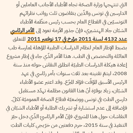
التي تنتهجها وزارة الصحّة تجاه الأطباء الأجانب العاملين أو
الدارسين في تونس والذّين يتقاضون ثلث رواتب نظرائهم
التونسيّين في القطاع العام بحسب رئيس منظّمة الأطباء
الشبّان جاد الهنشيري، فإنّ جذور الأزمة تعود إلى
الأمر الرئاسي
عـدد 4132 لسنة 2011 مؤرخ في 17 نوفمبر 2011
المتعلق
بضبط الإطار العام لنظام الدراسات الطبية المؤهلة لممارسة طب
العائلة والتخصص في الطب. هذا الأمر الذّي جاء في إطار مشروع
إعادة هيكلة الدراسات الطبيّة انطلق النقاش حوله منذ سنة
2008، ليتمّ تقنينه بعد ثلاث سنوات بأمر رئاسي في عهد
الرئيس الأسبق المؤقّت فؤاد المبزّع. وقد اعتبر عضو الأطباء
الشبّان، زياد بوقرّة أنّ هذا القانون مظلمة تهدّد مستقبل
دارسي الطبّ في تونس ووضعيّة قطاع الصحّة العموميّة ككلّ.
فإضافة إلى عدم استشارة أو تشريك الطلبة أو الأطباء الشبّان في
النقاشات حول هذا المشروع، فإنّ الأمر الرئاسيّ الذّي دخل حيّز
التنفيذ في سنة 2015، حرم دفعتين من خرّيجي كليات الطبّ