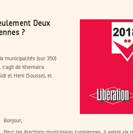
Seulement Deux
ennes ?
ix municipalités (sur 350)
l s’agit de Khemaira
idi el Heni (Sousse), el
Bonjour,
Pour les élections municipales tunisiennes, il existe six 