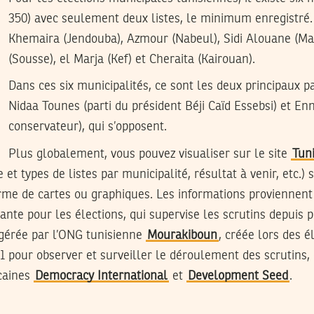
350) avec seulement deux listes
, le minimum enregistré. I
Khemaira (Jendouba), Azmour (Nabeul), Sidi Alouane (Mah
(Sousse), el Marja (Kef) et Cheraita (Kairouan).
Dans ces six municipalités, ce sont les deux principaux par
Nidaa Tounes (parti du président Béji Caïd Essebsi) et 
conservateur), qui s’opposent.
Plus globalement, vous pouvez visualiser sur le site
Tuni
t types de listes par municipalité, résultat à venir, etc.) 
me de cartes ou graphiques. Les informations proviennent 
nte pour les élections, qui supervise les scrutins depuis 
 gérée par l’ONG tunisienne
Mourakiboun
, créée lors des é
1 pour observer et surveiller le déroulement des scrutins, 
caines
Democracy International
et
Development Seed
.