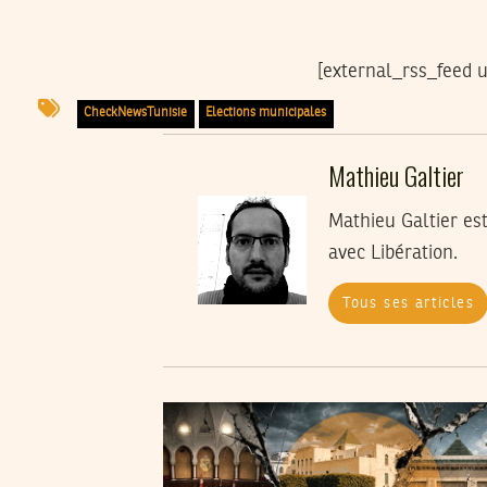
[external_rss_feed u
CheckNewsTunisie
Elections municipales
Mathieu Galtier
Mathieu Galtier est
avec Libération.
Tous ses articles