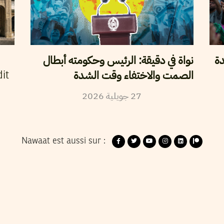
دة
نواة في دقيقة: الرئيس وحكومته أبطال
الصمت والاختفاء وقت الشدة
it
2026
جويلية
27
Nawaat est aussi sur :