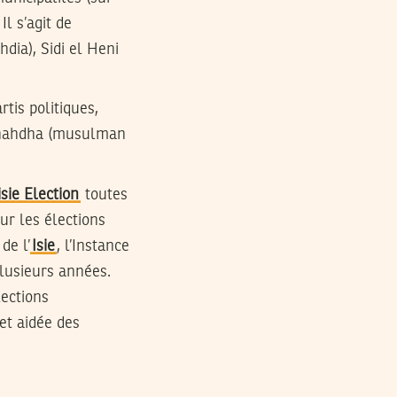
l s’agit de
dia), Sidi el Heni
tis politiques,
Ennahdha (musulman
sie Election
toutes
sur les élections
de l’
Isie
, l’Instance
plusieurs années.
lections
et aidée des