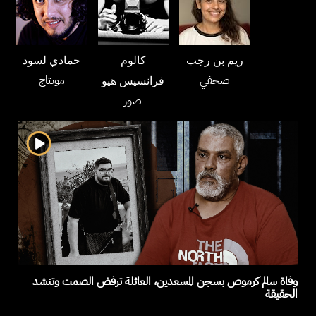
ريم بن رجب
كالوم
حمادي لسود
صحفي
مونتاج
فرانسيس هيو
صور
وفاة سالم كرموص بسجن المسعدين، العائلة ترفض الصمت وتنشد
الحقيقة