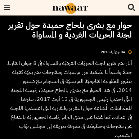
حوار مع بشرى بلحاج حميدة حول تقرير
لجنة الحريات الفردية و المساواة
2018
جويلية
04
أثار نشر تقرير لجنة الحريّات الفرديّة والمساواة في 8 جوان الفارط
جدلاً واسعاً لما تضمّنه من توصيات ومقترحات تشريعيّة كفيلة
بتثوير المنظومة القانونيّة التونسيّة في انسجام مع دستور
2014. في هذا الحوار مع بشرى بالحاج حميدة، رئيسة اللجنة
التّي احدثها رئيس الجمهورية في 13 أوت 2017، تطرقنا
للمغالطات المُشاعة حول التقرير والمقاربة التي اعتمدتها اللجنة
في اعداده. كما عُدنا على مدى التزام رئاسة الجمهوريّة بالدفاع
عن مقترحاته وحظوظه في معرفة طريقه إلى مجلس نوّاب
الشعب.