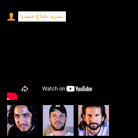
بشرى بلحاج حميدة