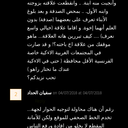
وأنجبت منه ابنة. .. وانقطعت علاقته بزوجته
وابنه الأول. .. بمحض الصدفة و بعد بلوغ
الأبناء تعرف على بعضهما (صدفة) بدون
العلم أنهما إخوة. و اقاما علاقة (خيالي واسع
نعرف) …. كيف تبررين هاته العلاقة… ماهو
موقفك من علاقة اخ باخته؟! و قد صارت
في المجتمعات الغربية الاءكية خاصة
الفرنسية الأقل محافظة ( حتى في الاءكية
عندك ما تختار راهو )
تحب نزيدكم؟
سفيان الحداد
on 04/07/2018 at 04/07/2018
2
Reply
…رغم أن هناك محاولة لتوجيه الحوار لجهة
تخدم الخط الصحفي للموقع ولكن للأمانة
المقطع لا يخلو من افادة ورفع التباس