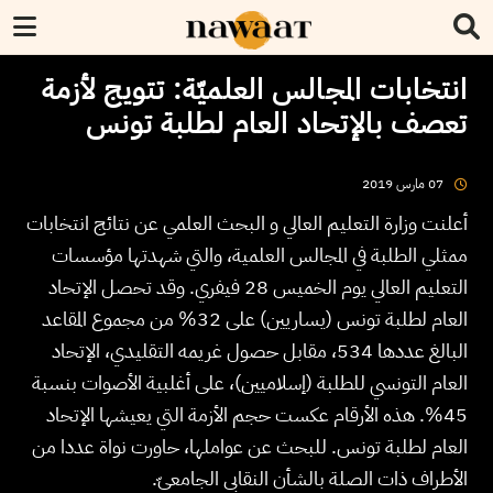
انتخابات المجالس العلميّة: تتويج لأزمة
تعصف بالإتحاد العام لطلبة تونس
2019
مارس
07
أعلنت وزارة التعليم العالي و البحث العلمي عن نتائج انتخابات
ممثلي الطلبة في المجالس العلمية، والتي شهدتها مؤسسات
التعليم العالي يوم الخميس 28 فيفري. وقد تحصل الإتحاد
العام لطلبة تونس (يساريين) على 32% من مجموع المقاعد
البالغ عددها 534، مقابل حصول غريمه التقليدي، الإتحاد
العام التونسي للطلبة (إسلاميين)، على أغلبية الأصوات بنسبة
45%. هذه الأرقام عكست حجم الأزمة التي يعيشها الإتحاد
العام لطلبة تونس. للبحث عن عواملها، حاورت نواة عددا من
الأطراف ذات الصلة بالشأن النقابي الجامعيّ.