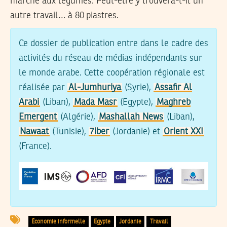
marché aux légumes. Peut-être y trouvera-t-il un
autre travail… à 80 piastres.
Ce dossier de publication entre dans le cadre des
activités du réseau de médias indépendants sur
le monde arabe. Cette coopération régionale est
réalisée par
Al-Jumhuriya
(Syrie),
Assafir Al
Arabi
(Liban),
Mada Masr
(Egypte),
Maghreb
Emergent
(Algérie),
Mashallah News
(Liban),
Nawaat
(Tunisie),
7iber
(Jordanie) et
Orient XXI
(France).
Économie informelle
Egypte
Jordanie
Travail