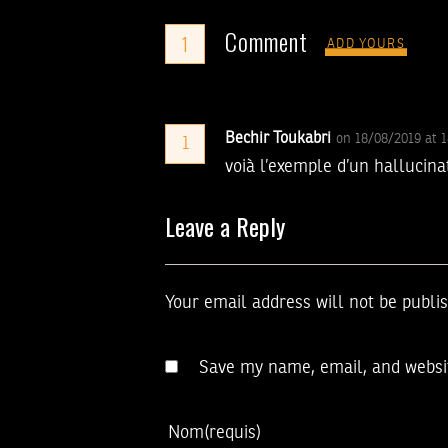
Comment
1
ADD YOURS
Bechir Toukabri
on 18/08/2019 at 
1
voià l’exemple d’un hallucina
Leave a Reply
Your email address will not be publi
Save my name, email, and websit
Nom
(requis)