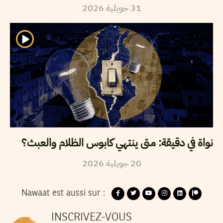
2026
جويلية
31
نواة في دقيقة: متى ينتهي كابوس الظلام والعبث؟
2026
جويلية
20
Nawaat est aussi sur :
INSCRIVEZ-VOUS