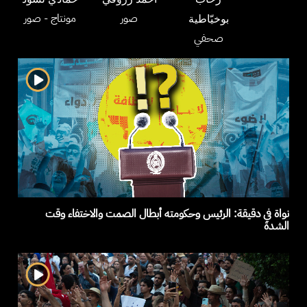
صور
مونتاج
- صور
بوخيّاطية
صحفي
نواة في دقيقة: الرئيس وحكومته أبطال الصمت والاختفاء وقت
الشدة