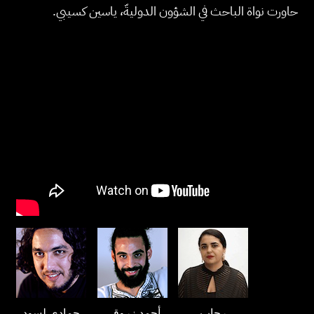
حاورت نواة الباحث في الشؤون الدوليةّ، ياسين كسيبي.
رحاب
أحمد زروقي
حمادي لسود