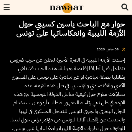
حوار مع الباحث ياسين كسيبي حول
الأزمة الليبية وانعكاساتها على تونس
2020
جانفي
09
إحتدت الأزمة الليبية في الفترة الأخيرة لتعلن عن حرب ضروس
تتداخل فيها أطرافا إقليمية ودولية. هذه الحرب قد تلقي
بظلالها بصفة مباشرة او غير مباشرة على تونس على المستوى
الأمني والاقتصادي والإنساني. في ظل هذه الازمة، عدة
تساؤلات تطرح حول كيفية تعامل الدولة التونسية مع هذه
الازمة في ظل نفي رئاسة الجمهورية طلب أردوغان استخدام
المجال البحري والجوي لتونس للتدخل العسكري في ليبيا
والحديث عن إقصاء ألمانيا لتونس من مؤتمر برلين حول ليبيا.
للوقوف حول تطورات الازمة الليبية وانعكاساتها على تونس،