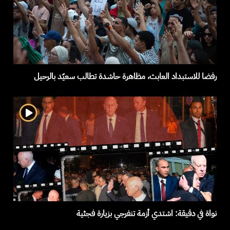
رفضا للاستبداد العابث، مظاهرة حاشدة تطالب سعيّد بالرحيل
نواة في دقيقة: اشتدي أزمة تنفرجي بزيارة فجئية