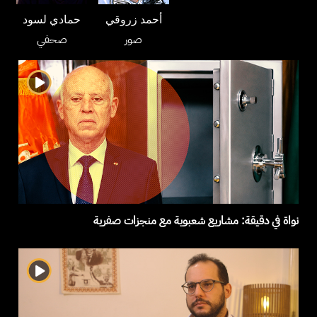
أحمد زروقي
حمادي لسود
صور
صحفي
نواة في دقيقة: مشاريع شعبوية مع منجزات صفرية