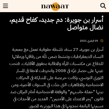
أسرار بن جويرة: دم جديد، كفاح قديم،
نضال متواصل
2021
فيفري
05
أسرار بن جويرة، 27 سنة، ناشطة حقوقية تعمل مع جمعية
النساء الديمقراطيات وتنشط ضمن ثلّة من رفاقها وزملائها
للدفاع عن مكتسبات المرأة والمطالبة بحقوق الأقليات. فتحت
عينها على حصار غزّة في 2008 وانخرطت لاحقا في المسار
الثوري التونسي، وكانت حريصة على المشاركة في الحركات
الاحتجاجية والمظاهرات التي جدّت في السنوات الأخيرة، ومن
بينها “حملة حاسبهم” والوقفة الاحتجاجية أمام البرلمان ضد
قانون “زجر الاعتداء على الأمنيين”. العديد من الأحداث في
مسيرتها اليانعة تجدونها في هذا البورتريه المصور.