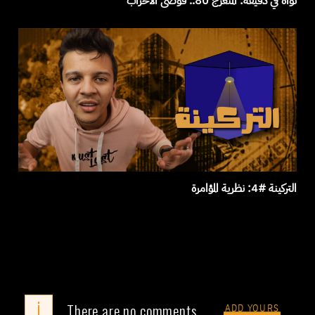
نواة في دقيقة: المنعرج 80.. فوضى الأحزاب
التركينة #4: نظرية المؤامرة
i
There are no comments
ADD YOURS