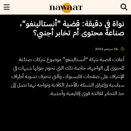
نواة في دقيقة: قضية ”أنستالينغو“،
صناعة محتوى أم تخابر أجنبي؟
2021
سبتمبر
16
أعادت قضية شركة “أنستالينغو” موضوع شركات صناعة
المحتوى إلى الواجهة، خاصة تلك التي تحوم حولها شبهات في
الإشراف على صفحات فايسبوك، والتي تحترف تشويه أطراف
سياسية وإغراق الشبكة بالأخبار الكاذبة وتواجه تهما تصل إلى
حد التخابر لفائدة قوى إقليمية وأجنبية.