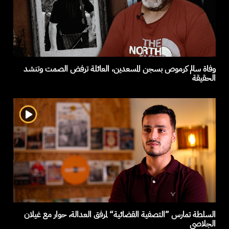
وفاة سالم كرموص بسجن المسعدين، العائلة ترفض الصمت وتنشد
الحقيقة
السلطة تمارس ”التصفية القضائية“ لمرفق العدالة، حوار مع غيلان
الجلاصي