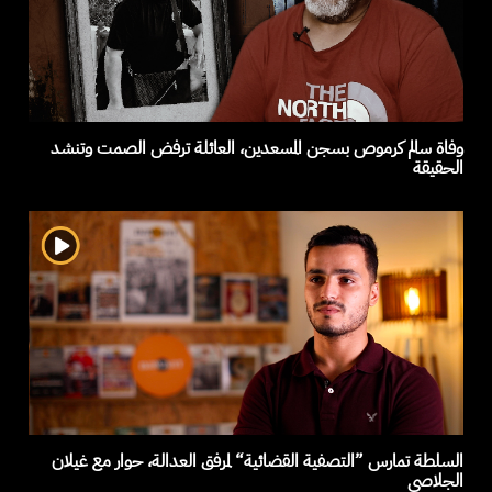
وفاة سالم كرموص بسجن المسعدين، العائلة ترفض الصمت وتنشد
الحقيقة
السلطة تمارس ”التصفية القضائية“ لمرفق العدالة، حوار مع غيلان
الجلاصي