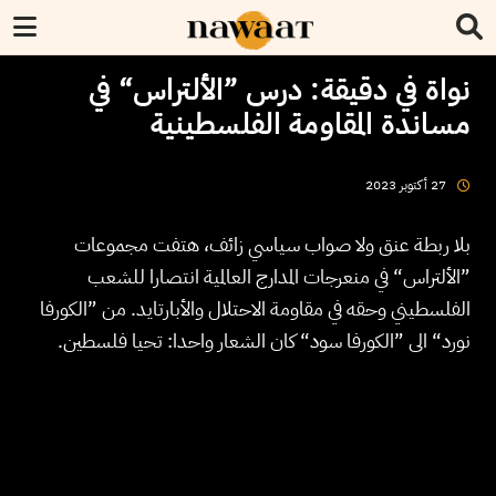
نواة في دقيقة: درس ”الألتراس“ في
مساندة المقاومة الفلسطينية
2023
أكتوبر
27
بلا ربطة عنق ولا صواب سياسي زائف، هتفت مجموعات
”الألتراس“ في منعرجات المدارج العالمية انتصارا للشعب
الفلسطيني وحقه في مقاومة الاحتلال والأبارتايد. من ”الكورفا
نورد“ الى ”الكورفا سود“ كان الشعار واحدا: تحيا فلسطين.