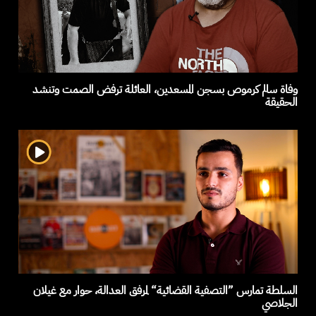
وفاة سالم كرموص بسجن المسعدين، العائلة ترفض الصمت وتنشد
الحقيقة
السلطة تمارس ”التصفية القضائية“ لمرفق العدالة، حوار مع غيلان
الجلاصي