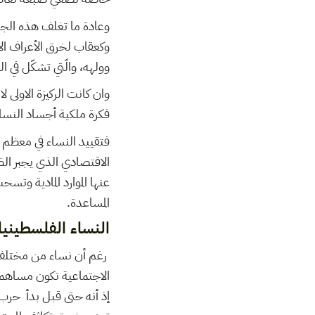
وعادة ما تغلف هذه الجر
وكعقاب لخرق الأعراف الاج
وولهه، والّتي تشكّل في 
وان كانت الركيزة الاولى
فكرة ملكية أجساد النساء
فتقييد النساء في معظم 
الاقتصادي الذي يجبر الض
عنها الموارد المادية وت
المساعدة.
النساء الفلسطينيا
رغم أن نساء من مختلف أن
الاجتماعية تكون مساهمة 
إذ أنه حتى قبل بدأ حرب 