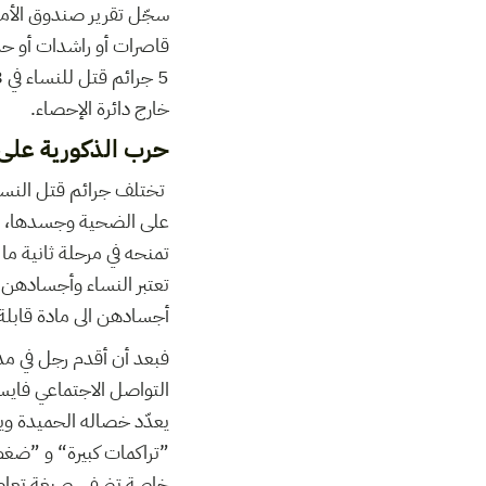
قاصرات أو راشدات أو حتى
خارج دائرة الإحصاء.
حرب الذكورية على
تختلف جرائم قتل النساء
على الضحية وجسدها، ما ي
تمنحه في مرحلة ثانية ما
تعتبر النساء وأجسادهن
أجسادهن الى مادة قابلة 
فبعد أن أقدم رجل في مدي
التواصل الاجتماعي فاي
يعدّد خصاله الحميدة وي
”تراكمات كبيرة“ و ”ضغ
خاصة تضفي صبغة تعاطفي