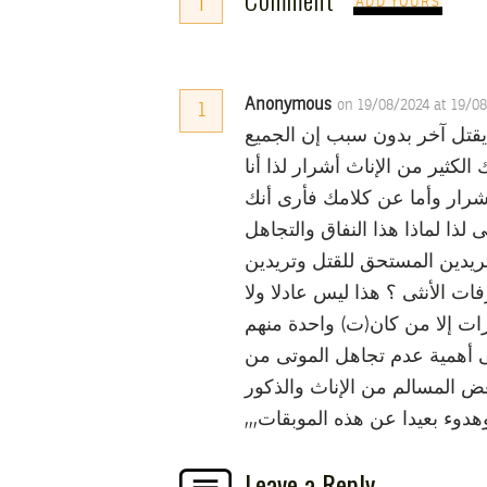
1
ADD YOURS
Anonymous
on 19/08/2024 at 19/0
1
يقتل آخر بدون سبب إن الجميع
لكثير من الإناث أشرار لذا أنا
رار وأما عن كلامك فأرى أنك
ذا لماذا هذا النفاق والتجاهل
تريدين المستحق للقتل وتريدين
ات الأنثى ؟ هذا ليس عادلا ولا
ات إلا من كان(ت) واحدة منهم
لى أهمية عدم تجاهل الموتى من
عض المسالم من الإناث والذكور
Leave a Reply