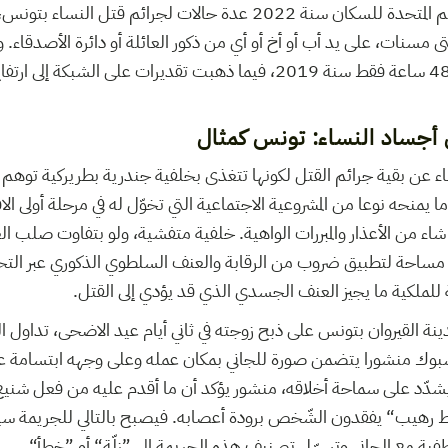
سجّل تقرير صندوق الأمم المتحدة للسكان سنة 2022 عدة حالات لجرائم قتل
 مسنات، على يد أب أو أخ أو أي من ذكور العائلة أو دائرة الأصدقاء
5 جرائم قتل للنساء في 48 ساعة فقط سنة 2019، فيما ذهبت تقديرات على الشب
 أجساد النساء: تونس كمثال
 عن بقية جرائم القتل لكونها تتغذى بخلفية جندرية بطريركية توهم ا
منحه نوعا من المشروعية الاجتماعية التي تخوّل له في مرحلة أولى الا
 شاء من الأعذار والمبررات الواهية. خلفية متفشية، ولو بتفاوت صلب ال
 مساحة لتطبيق ضروب من الرقابة والعنف السلطوي الذكوري عبر الت
للملكية ما يجيز العنف الجسدي الذي قد يؤدي إلى القتل.
نة القيروان بتونس على ذبح زوجته في ثاني أيام عيد الاضحى، تداول 
سبوك منشورا يتضمن صورة للجاني بمكان عمله وعلى وجهه ابتسامة
شدّد على سماحة أخلاقه، منشور يؤكد أن ما أقدم عليه من فعل شني
ط رهيب“ يفقدون الشّخص برودة أعصابه. فيصبح بالتالي للجريمة س
ة مع الجاني وتسهّل تصنيف هذه الجريمة إلى ”زلّة“ أو ”خطأ“.