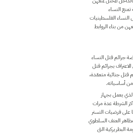
لداخل المحتل لمنعهن
تمنع النساء
ل النساء الفلسطينيات
هن من بناء الروابط
من حركة ”Me Too“ العالمية، على مناهضة جرائم قتل النساء
 الدولة إلى الاعتراف بجرائم قتل
م قتل جنائية متعمّدة،
ا من أساسياته.
الذي يعمل بجهاز
ى مراكز الشرطة عدة مرات
 على فرضيات التستر
 مظاهر العنف السلطوي
مة البطريركية التي