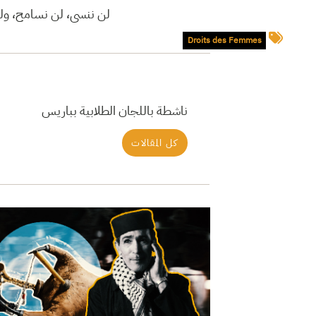
لن ننسى، لن نسامح، ولن
Droits des Femmes
ناشطة باللجان الطلابية بباريس
كل المقالات