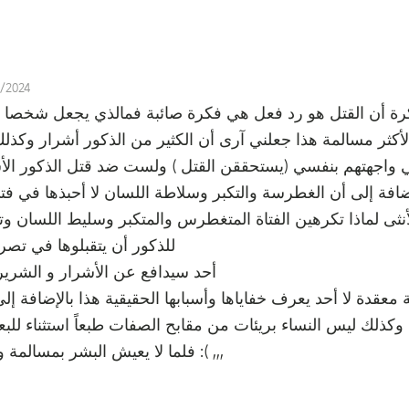
8/2024
 فكرة أن القتل هو رد فعل هي فكرة صائبة فمالذي يجعل شخصا 
كثر مسالمة هذا جعلني آرى أن الكثير من الذكور أشرار وكذلك ا
واجهتهم بنفسي (يستحققن القتل ) ولست ضد قتل الذكور الأش
افة إلى أن الغطرسة والتكبر وسلاطة اللسان لا أحبذها في فتى ل
أنثى لماذا تكرهين الفتاة المتغطرس والمتكبر وسليط اللسان و
للذكور أن يتقبلوها في تصرف
أحد سيدافع عن الأشرار و الشرير
قدة لا أحد يعرف خفاياها وأسبابها الحقيقية هذا بالإضافة إ
 وكذلك ليس النساء بريئات من مقابح الصفات طبعاً استثناء للب
,,,فلما لا يعيش البشر بمسالمة وهدوء بعيدا عن هذه الموبقات :( ,,,