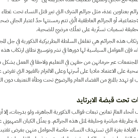
ائم بعناوين عدة، مثل جرائم الشرف التي تبرر قتل النساء تحت غطاء 
تماعية، أو الجرائم العاطفية الّتي تتم رمسنتها حدّ اعتبار الجاني ضح
الحقيقة تسميات تستّرية على تملّك مرضيّ للضحية.
 لارتكاب هذه الجرائم هي تغلغل السلطة البطريركية الذكورية في جل الم
، فإن العوامل السياسية لها دورها في نشر وتوسيع نطاق ارتكاب هذه ا
المجتمعات عبر حرمانهن من حقهن في التعليم ولاحقا في العمل يشكل
حية على الاعتماد ماديا على أسرتها وعلى الالتزام بالقيود التي تفرض 
سحب او تهدد بالمنع من الفضاء العام والرضوخ تحت وطأة التعنيف دون
ت تحت قبضة الابرتايد
حاء العالم تعانين تبعات قوالب الذكورية الجاهزة، ولو بدرجات، إلا أ
بطريقة مباشرة وحليفة لمثل هذه الجرائم. و يمثُل الكيان الصهيوني 
الابادة بغزة التي تستهدف النساء، خاصة الحوامل منهن بغرض تفتيت ا