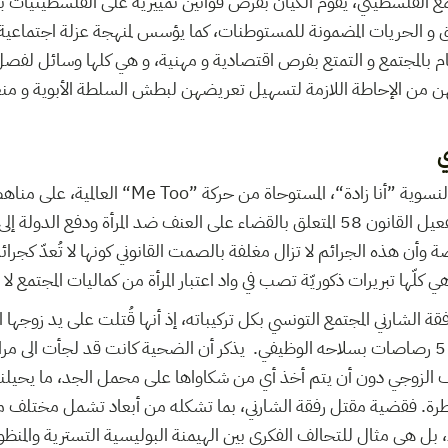
ع الفلسطيني، يقوم الكيان بفرض قوانين تمييزية على الفلسطينيات با
و الحريات المضمونة للمستوطنات، كما يؤسس لمنهجة عزلة اجتماعية 
م بالمجتمع و التمتع بفرص اقتصادية و مهنية، و هي كلها وسائل لفص
نهن من الإحاطة اللازمة لتسهيل تعريضهن لبطش السلطة الأبوية و منع
ي
في تونس، تعمل الحركة النسوية ”أنا زادة“، المستوحاة 
وتتمثل أبرز مطالبها في تفعيل القانون 58 المتعلق بالقضاء على العنف ضد المرأة ودفع
وأن هذه الجرائم لا تزال مغلفة بالصمت القانوني كونها لا تُعدّ كجرائ
 وهي كلّها تبريرات ذكوريّة تصب في واد اعتبار المرأة من كماليات المجتمع ل
الشارني المجتمع التونسي بكل تركيباته، إذ أنها قُتلت على يد زوجها 
الشرطة من خلال إطلاق 5 رصاصات بسلاحه الوظيفي. يذكر أن الضحية كانت قد لجأت ال
 الزوجي دون أن يتم أخذ أي من شكاواها على محمل الجد، ما يحيلنا
لخطرة. فقضية مقتل رفقة الشارني، بما تشكله من أبعاد تشمل مختلف
، بل هي مثال للتحالف الفكري بين الهيمنة البوليسية التسترية والمنظو