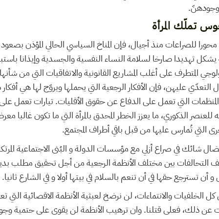
وجودهنّ.
س تملّك المرأة
ورا للصراعات منذ أجيال، فإن المناخ السياسي الحالي المؤذن بصعود ا
 يشكل تهديدا صارخا لسلامة النساء النفسية والجسدية وإيذانا باستب
ولوجي المتطرف على أغلب المشاريع القانونية والاتفاقيات التي من شأنه
لتعدّي عليهن، فإن الأفكار الرجعية التي يحملها ويروّج لها هي أفكار 
نظمات التي تعمل على الدفاع عن حقوق الأقليات. تيارات تعمل على
ه للعنصر الذكوري، ما يعزز الخطر المحدق بالمرأة التي ما تكون غالبا معر
رى التي تُمارس عليها من قبل باقي أطراف المجتمع.
ال شائك في صراع أزلي مع مؤسسات الدولة و البُنى الاجتماعية المرتك
لتحالفات بين مختلف الأنظمة الرجعية من أجل تحقيق مطلب بديهي: 
و أن تسترجع حقها في أن تنعم بالسلام في بيتها أولا و في الشارع ثانيا.
 كل الخلفيات والانتماءات، لن نرضخ لعبثية الأنظمة الاقصائية التي 
عن ذلك، فعلى قتلنا. وان ترهيب الأنظمة لن يقوى على حتمية وجود