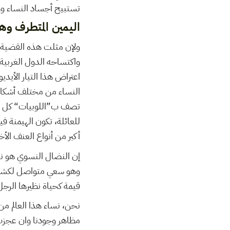
تستبيح أجساد النساء و
اليمين المتطرف وهو
ولإن مثلت هذه القضية مح
واكتساحه الدول الغربية
اعتراض هذا التيار الأيدي
النساء من مختلف أشكال ا
تصف ب”اللوبيات“ كل الم
للعائلة، تكون الهيمنة في
أكبر من أنواع العنف الأخ
إن النضال النسوي هو نض
وهو سعي متواصل لكشف ا
قيمة كحياة نظيرها الرجل 
نحن، نساء هذا العالم من
مظاهر وجودنا وان عجزت 