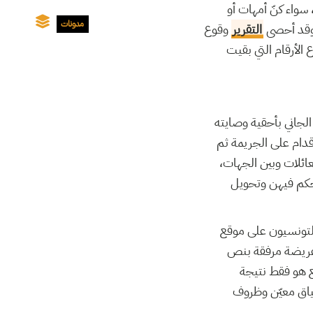
 النساء بتونس، سواء كنّ أمهات أو
مدونات
. وقد أحصى
التقرير
وقوع
كة إلى ارتفاع الأرقام التي بقيت
لجاني بأحقية وصايته
قدام على الجريمة ثم
عائلات وبين الجهات،
حكم فيهن وتحويل
التونسيون على موقع
 عريضة مرفقة بنص
ع هو فقط نتيجة
ياق معيّن وظروف