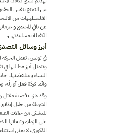
تهديم نسق تكاثف المجتم
من التمتع بنفس الحقوق 
الفلسطينيات من الالتحا
عن باقي المجتمع و حرما
الكفيلة بمساعدتهن.
أبرز وسائل التصد
النساء ومناهضتها. خاصة 
وانّما كردّة فعل أو زلّة،
وقد هزت قضية مقتل رفقة 
للتشكي من حالات العنف
على الزملاء وتبعاتها ا
الذكوري، لا تمثل استثناء