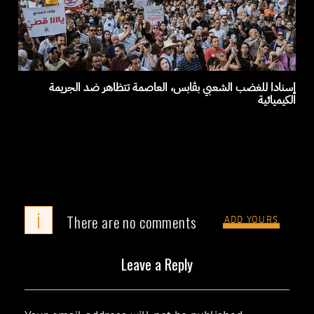
إسنادا للغضب الشعبي بڨابس، العاصمة تتظاهر ضد الجريمة
الكيميائية
i
There are no comments
ADD YOURS
Leave a Reply