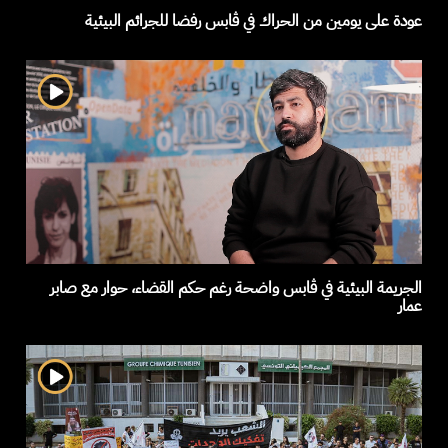
عودة على يومين من الحراك في ڤابس رفضا للجرائم البيئية
الجريمة البيئية في ڤابس واضحة رغم حكم القضاء، حوار مع صابر
عمار