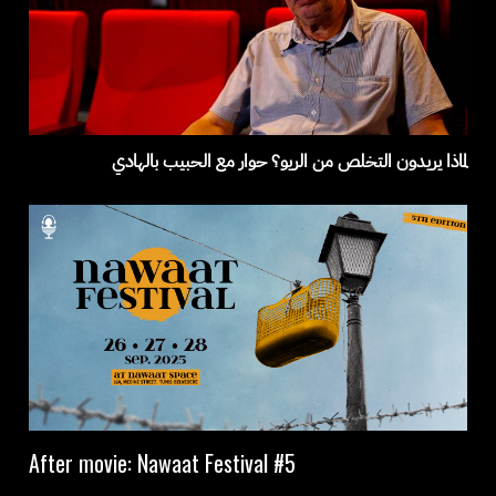
لماذا يريدون التخلص من الريو؟ حوار مع الحبيب بالهادي
After movie: Nawaat Festival #5