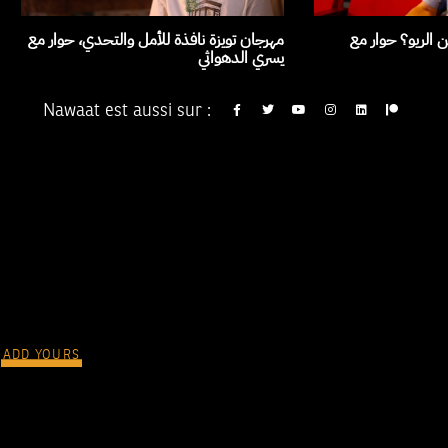
 الريو؟ حوار مع
مهرجان تويزة نافذة للأمل والتحدي، حوار مع
يسري الدهواثي
Nawaat est aussi sur :
ADD YOURS